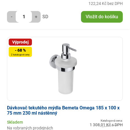
122,24 Kč bez DPH
-
+
SD
Vložit do košíku
Výprodej
- 68 %
Z katalogové ceny
Dávkovač tekutého mýdla Bemeta Omega 185 x 100 x
75 mm 230 ml nástěnný
Katalogová cena:
Skladem
1 308,01 Kč s DPH
Na vybraných prodejnách