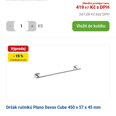
Aktuální prodejní cena:
419
Kč
s DPH
,97
347,08 Kč bez DPH
-
+
KS
Vložit do košíku
Výprodej
- 15 %
Z katalogové ceny
Držák ručníků Plano Davos Cube 450 x 57 x 45 mm