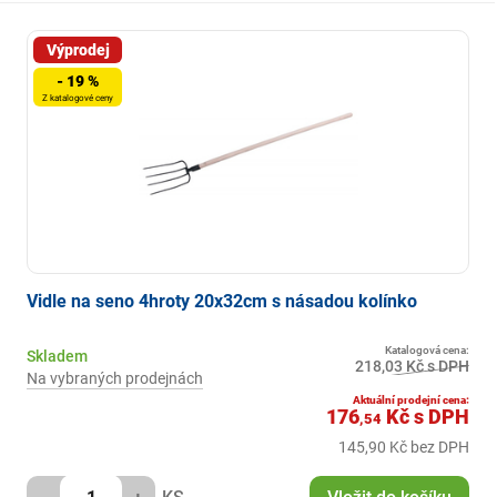
Výprodej
- 19 %
Z katalogové ceny
Vidle na seno 4hroty 20x32cm s násadou kolínko
Katalogová cena:
Skladem
218,03 Kč s DPH
Na vybraných prodejnách
Aktuální prodejní cena:
176
Kč
s DPH
,54
145,90 Kč bez DPH