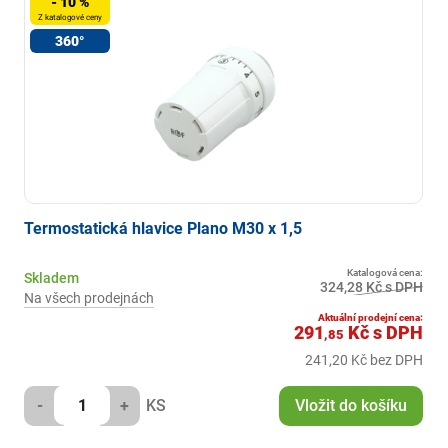
- 10 %
Z katalogové ceny
360°
Termostatická hlavice Plano M30 x 1,5
Katalogová cena:
Skladem
324,28 Kč s DPH
Na všech prodejnách
Aktuální prodejní cena:
291
Kč
s DPH
,85
241,20 Kč bez DPH
-
+
KS
Vložit do košíku