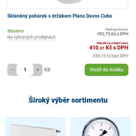
Skleněný pohárek s držákem Plano Davos Cube
Katalogová cena:
Skladem
482,79 Kč s DPH
Na vybraných prodejnách
Aktuální prodejní cena:
410
Kč
s DPH
,37
339,15 Kč bez DPH
-
+
KS
Vložit do košíku
Široký výběr sortimentu