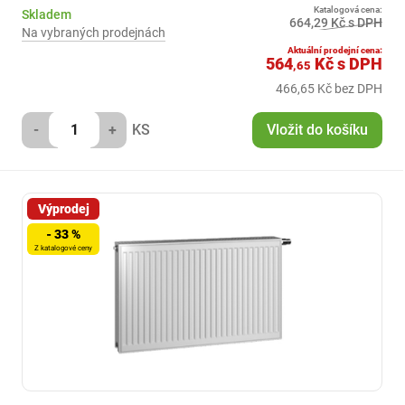
Katalogová cena:
Skladem
664,29 Kč s DPH
Na vybraných prodejnách
Aktuální prodejní cena:
564
Kč
s DPH
,65
466,65 Kč bez DPH
-
+
KS
Vložit do košíku
Výprodej
- 33 %
Z katalogové ceny