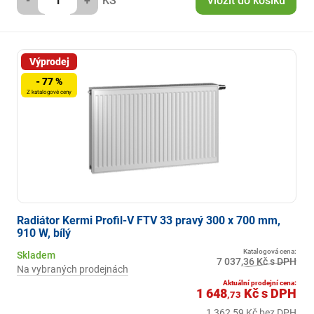
-
+
KS
Vložit do košíku
Výprodej
- 77 %
Z katalogové ceny
Radiátor Kermi Profil-V FTV 33 pravý 300 x 700 mm,
910 W, bílý
Katalogová cena:
Skladem
7 037,36 Kč s DPH
Na vybraných prodejnách
Aktuální prodejní cena:
1 648
Kč
s DPH
,73
1 362,59 Kč bez DPH