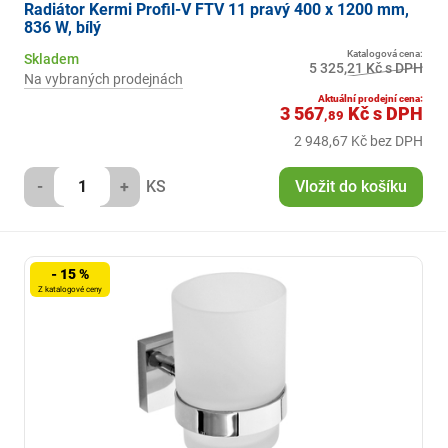
Radiátor Kermi Profil-V FTV 11 pravý 400 x 1200 mm,
836 W, bílý
Katalogová cena:
Skladem
5 325,21 Kč s DPH
Na vybraných prodejnách
Aktuální prodejní cena:
3 567
Kč
s DPH
,89
2 948,67 Kč bez DPH
-
+
KS
Vložit do košíku
- 15 %
Z katalogové ceny