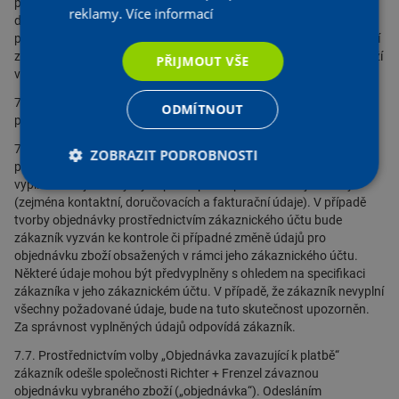
povahu některých druhů nabízeného zboží, neumožnit u některých
reklamy.
Více informací
druhů nabízeného zboží dodání na konkrétní adresu dle čl. 7.4.
písm. b) těchto VOP; o možných způsobech doručení pro konkrétní
zboží bude zákazník informován při výběru způsobu doručení zboží
PŘIJMOUT VŠE
v průběhu objednávky.
7.5. Po výběru způsobu dodání zboží může zákazník pokračovat v
ODMÍTNOUT
procesu tvorby objednávky volbou „Pokračovat“.
7.6. V případě, že zákazník v rámci tvorby objednávky nebude
ZOBRAZIT PODROBNOSTI
přihlášen do svého zákaznického účtu, bude zákazník vyzván k
vyplnění údajů nezbytných pro úspěšné provedení objednávky
(zejména kontaktní, doručovacích a fakturační údaje). V případě
tvorby objednávky prostřednictvím zákaznického účtu bude
zákazník vyzván ke kontrole či případné změně údajů pro
objednávku zboží obsažených v rámci jeho zákaznického účtu.
Některé údaje mohou být předvyplněny s ohledem na specifikaci
zákazníka v jeho zákaznickém účtu. V případě, že zákazník nevyplní
všechny požadované údaje, bude na tuto skutečnost upozorněn.
Za správnost vyplněných údajů odpovídá zákazník.
7.7. Prostřednictvím volby „Objednávka zavazující k platbě“
zákazník odešle společnosti Richter + Frenzel závaznou
objednávku vybraného zboží („objednávka“). Odesláním