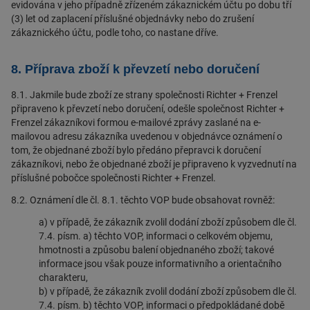
evidována v jeho případně zřízeném zákaznickém účtu po dobu tří
(3) let od zaplacení příslušné objednávky nebo do zrušení
zákaznického účtu, podle toho, co nastane dříve.
8. Příprava zboží k převzetí nebo doručení
8.1. Jakmile bude zboží ze strany společnosti Richter + Frenzel
připraveno k převzetí nebo doručení, odešle společnost Richter +
Frenzel zákazníkovi formou e-mailové zprávy zaslané na e-
mailovou adresu zákazníka uvedenou v objednávce oznámení o
tom, že objednané zboží bylo předáno přepravci k doručení
zákazníkovi, nebo že objednané zboží je připraveno k vyzvednutí na
příslušné pobočce společnosti Richter + Frenzel.
8.2. Oznámení dle čl. 8.1. těchto VOP bude obsahovat rovněž:
a) v případě, že zákazník zvolil dodání zboží způsobem dle čl.
7.4. písm. a) těchto VOP, informaci o celkovém objemu,
hmotnosti a způsobu balení objednaného zboží; takové
informace jsou však pouze informativního a orientačního
charakteru,
b) v případě, že zákazník zvolil dodání zboží způsobem dle čl.
7.4. písm. b) těchto VOP, informaci o předpokládané době