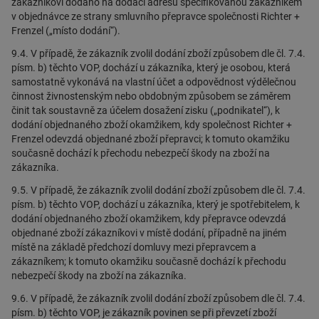
zákazníkovi dodáno na dodací adresu specifikovanou zákazníkem
v objednávce ze strany smluvního přepravce společnosti Richter +
Frenzel („místo dodání“).
9.4. V případě, že zákazník zvolil dodání zboží způsobem dle čl. 7.4.
písm. b) těchto VOP, dochází u zákazníka, který je osobou, která
samostatně vykonává na vlastní účet a odpovědnost výdělečnou
činnost živnostenským nebo obdobným způsobem se záměrem
činit tak soustavně za účelem dosažení zisku („podnikatel“), k
dodání objednaného zboží okamžikem, kdy společnost Richter +
Frenzel odevzdá objednané zboží přepravci; k tomuto okamžiku
současně dochází k přechodu nebezpečí škody na zboží na
zákazníka.
9.5. V případě, že zákazník zvolil dodání zboží způsobem dle čl. 7.4.
písm. b) těchto VOP, dochází u zákazníka, který je spotřebitelem, k
dodání objednaného zboží okamžikem, kdy přepravce odevzdá
objednané zboží zákazníkovi v místě dodání, případně na jiném
místě na základě předchozí domluvy mezi přepravcem a
zákazníkem; k tomuto okamžiku současně dochází k přechodu
nebezpečí škody na zboží na zákazníka.
9.6. V případě, že zákazník zvolil dodání zboží způsobem dle čl. 7.4.
písm. b) těchto VOP, je zákazník povinen se při převzetí zboží