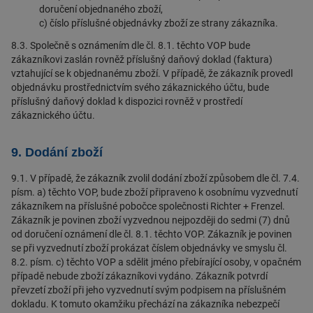
doručení objednaného zboží,
c) číslo příslušné objednávky zboží ze strany zákazníka.
8.3. Společně s oznámením dle čl. 8.1. těchto VOP bude
zákazníkovi zaslán rovněž příslušný daňový doklad (faktura)
vztahující se k objednanému zboží. V případě, že zákazník provedl
objednávku prostřednictvím svého zákaznického účtu, bude
příslušný daňový doklad k dispozici rovněž v prostředí
zákaznického účtu.
9. Dodání zboží
9.1. V případě, že zákazník zvolil dodání zboží způsobem dle čl. 7.4.
písm. a) těchto VOP, bude zboží připraveno k osobnímu vyzvednutí
zákazníkem na příslušné pobočce společnosti Richter + Frenzel.
Zákazník je povinen zboží vyzvednou nejpozději do sedmi (7) dnů
od doručení oznámení dle čl. 8.1. těchto VOP. Zákazník je povinen
se při vyzvednutí zboží prokázat číslem objednávky ve smyslu čl.
8.2. písm. c) těchto VOP a sdělit jméno přebírající osoby, v opačném
případě nebude zboží zákazníkovi vydáno. Zákazník potvrdí
převzetí zboží při jeho vyzvednutí svým podpisem na příslušném
dokladu. K tomuto okamžiku přechází na zákazníka nebezpečí