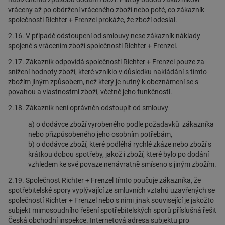
vráceny až po obdržení vráceného zboží nebo poté, co zákazník
společnosti Richter + Frenzel prokáže, že zboží odeslal.
2.16. V případě odstoupení od smlouvy nese zákazník náklady
spojené s vrácením zboží společnosti Richter + Frenzel.
2.17. Zákazník odpovídá společnosti Richter + Frenzel pouze za
snížení hodnoty zboží, které vzniklo v důsledku nakládání s tímto
zbožím jiným způsobem, než který je nutný k obeznámení se s
povahou a vlastnostmi zboží, včetně jeho funkčnosti.
2.18. Zákazník není oprávněn odstoupit od smlouvy
a) o dodávce zboží vyrobeného podle požadavků zákazníka
nebo přizpůsobeného jeho osobním potřebám,
b) o dodávce zboží, které podléhá rychlé zkáze nebo zboží s
krátkou dobou spotřeby, jakož i zboží, které bylo po dodání
vzhledem ke své povaze nenávratně smíseno s jiným zbožím.
2.19. Společnost Richter + Frenzel tímto poučuje zákazníka, že
spotřebitelské spory vyplývající ze smluvních vztahů uzavřených se
společností Richter + Frenzel nebo s nimi jinak související je jakožto
subjekt mimosoudního řešení spotřebitelských sporů příslušná řešit
Česká obchodní inspekce. Internetová adresa subjektu pro