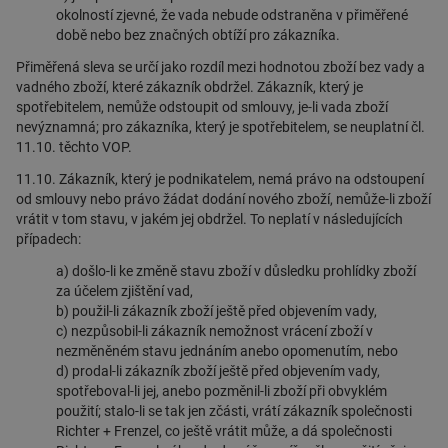
okolností zjevné, že vada nebude odstraněna v přiměřené
době nebo bez značných obtíží pro zákazníka.
Přiměřená sleva se určí jako rozdíl mezi hodnotou zboží bez vady a
vadného zboží, které zákazník obdržel. Zákazník, který je
spotřebitelem, nemůže odstoupit od smlouvy, je-li vada zboží
nevýznamná; pro zákazníka, který je spotřebitelem, se neuplatní čl.
11.10. těchto VOP.
11.10. Zákazník, který je podnikatelem, nemá právo na odstoupení
od smlouvy nebo právo žádat dodání nového zboží, nemůže-li zboží
vrátit v tom stavu, v jakém jej obdržel. To neplatí v následujících
případech:
a) došlo-li ke změně stavu zboží v důsledku prohlídky zboží
za účelem zjištění vad,
b) použil-li zákazník zboží ještě před objevením vady,
c) nezpůsobil-li zákazník nemožnost vrácení zboží v
nezměněném stavu jednáním anebo opomenutím, nebo
d) prodal-li zákazník zboží ještě před objevením vady,
spotřeboval-li jej, anebo pozměnil-li zboží při obvyklém
použití; stalo-li se tak jen zčásti, vrátí zákazník společnosti
Richter + Frenzel, co ještě vrátit může, a dá společnosti