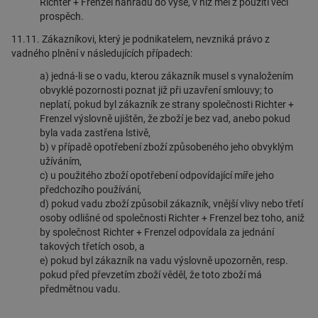
Richter + Frenzel náhradu do výše, v níž měl z použití věci
prospěch.
11.11. Zákazníkovi, který je podnikatelem, nevzniká právo z
vadného plnění v následujících případech:
a) jedná-li se o vadu, kterou zákazník musel s vynaložením
obvyklé pozornosti poznat již při uzavření smlouvy; to
neplatí, pokud byl zákazník ze strany společnosti Richter +
Frenzel výslovně ujištěn, že zboží je bez vad, anebo pokud
byla vada zastřena lstivě,
b) v případě opotřebení zboží způsobeného jeho obvyklým
užíváním,
c) u použitého zboží opotřebení odpovídající míře jeho
předchozího používání,
d) pokud vadu zboží způsobil zákazník, vnější vlivy nebo třetí
osoby odlišné od společnosti Richter + Frenzel bez toho, aniž
by společnost Richter + Frenzel odpovídala za jednání
takových třetích osob, a
e) pokud byl zákazník na vadu výslovně upozorněn, resp.
pokud před převzetím zboží věděl, že toto zboží má
předmětnou vadu.