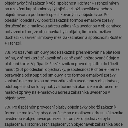
objednávky činí zákazník vůči společnosti Richter + Frenzel návrh
na uzavření kupní smlouvy týkající se zboží specifikovaného v
objednávce za podmínek specifikovaných v objednávce. Po
odeslání objednávky obdrží zákazník formou e-mailové zprávy
doručené na e-mailovou adresu zákazníka uvedenou v objednávce
potvrzení o tom, že objednávka byla přijata; tímto okamžikem
dochází k uzavření smlouvy mezi zákazníkem a společností Richter
+ Frenzel.
7.8. Po uzavření smlouvy bude zákazník přesměrován na platební
bránu, v rámci které zákazník následně zadá požadované údaje o
platební kartě. V případě, že zákazník neprovede platbu do třiceti
minut (30) po odeslání objednávky, je společnost Richter + Frenzel
oprávněna odstoupit od smlouvy, a to formou e-mailové zprávy
zaslané na e-mailovou adresu zákazníka uvedenou v objednávce;
odstoupení od smlouvy nabývá účinnosti okamžikem doručení e-
mailové zprávy na e-mailovou adresu zákazníka uvedenou v
objednávce.
7.9. Po úspěšném provedení platby objednávky obdrží zákazník
formou e-mailové zprávy doručené na e-mailovou adresu zákazníka
uvedenou v objednávce potvrzení o tom, že objednávka byla
zaplacena. Historie všech zaplacených objednávek zákazníka bude