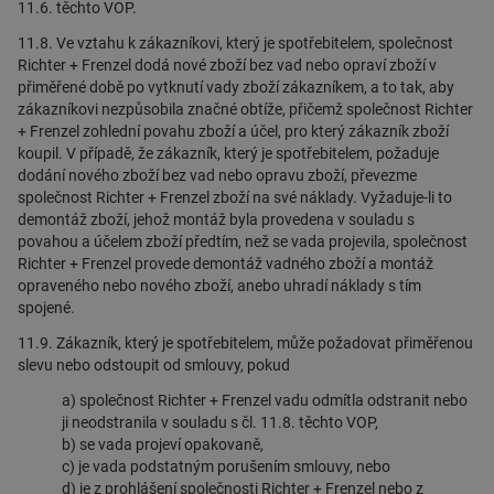
11.6. těchto VOP.
11.8. Ve vztahu k zákazníkovi, který je spotřebitelem, společnost
Richter + Frenzel dodá nové zboží bez vad nebo opraví zboží v
přiměřené době po vytknutí vady zboží zákazníkem, a to tak, aby
zákazníkovi nezpůsobila značné obtíže, přičemž společnost Richter
+ Frenzel zohlední povahu zboží a účel, pro který zákazník zboží
koupil. V případě, že zákazník, který je spotřebitelem, požaduje
dodání nového zboží bez vad nebo opravu zboží, převezme
společnost Richter + Frenzel zboží na své náklady. Vyžaduje-li to
demontáž zboží, jehož montáž byla provedena v souladu s
povahou a účelem zboží předtím, než se vada projevila, společnost
Richter + Frenzel provede demontáž vadného zboží a montáž
opraveného nebo nového zboží, anebo uhradí náklady s tím
spojené.
11.9. Zákazník, který je spotřebitelem, může požadovat přiměřenou
slevu nebo odstoupit od smlouvy, pokud
a) společnost Richter + Frenzel vadu odmítla odstranit nebo
ji neodstranila v souladu s čl. 11.8. těchto VOP,
b) se vada projeví opakovaně,
c) je vada podstatným porušením smlouvy, nebo
d) je z prohlášení společnosti Richter + Frenzel nebo z