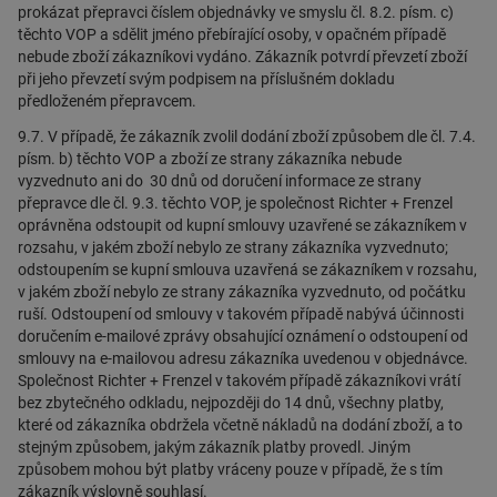
prokázat přepravci číslem objednávky ve smyslu čl. 8.2. písm. c)
těchto VOP a sdělit jméno přebírající osoby, v opačném případě
nebude zboží zákazníkovi vydáno. Zákazník potvrdí převzetí zboží
při jeho převzetí svým podpisem na příslušném dokladu
předloženém přepravcem.
9.7. V případě, že zákazník zvolil dodání zboží způsobem dle čl. 7.4.
písm. b) těchto VOP a zboží ze strany zákazníka nebude
vyzvednuto ani do 30 dnů od doručení informace ze strany
přepravce dle čl. 9.3. těchto VOP, je společnost Richter + Frenzel
oprávněna odstoupit od kupní smlouvy uzavřené se zákazníkem v
rozsahu, v jakém zboží nebylo ze strany zákazníka vyzvednuto;
odstoupením se kupní smlouva uzavřená se zákazníkem v rozsahu,
v jakém zboží nebylo ze strany zákazníka vyzvednuto, od počátku
ruší. Odstoupení od smlouvy v takovém případě nabývá účinnosti
doručením e-mailové zprávy obsahující oznámení o odstoupení od
smlouvy na e-mailovou adresu zákazníka uvedenou v objednávce.
Společnost Richter + Frenzel v takovém případě zákazníkovi vrátí
bez zbytečného odkladu, nejpozději do 14 dnů, všechny platby,
které od zákazníka obdržela včetně nákladů na dodání zboží, a to
stejným způsobem, jakým zákazník platby provedl. Jiným
způsobem mohou být platby vráceny pouze v případě, že s tím
zákazník výslovně souhlasí.