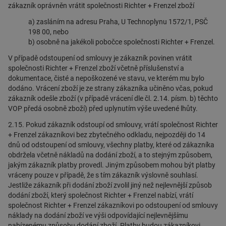
zákazník oprávněn vrátit společnosti Richter + Frenzel zboží
a) zasláním na adresu Praha, U Technoplynu 1572/1, PSČ
198 00, nebo
b) osobně na jakékoli pobočce společnosti Richter + Frenzel.
V případě odstoupení od smlouvy je zákazník povinen vrátit
společnosti Richter + Frenzel zboží včetně příslušenství a
dokumentace, čisté a nepoškozené ve stavu, ve kterém mu bylo
dodáno. Vrácení zboží je ze strany zákazníka učiněno včas, pokud
zákazník odešle zboží (v případě vrácení dle čl. 2.14. písm. b) těchto
VOP předá osobně zboží) před uplynutím výše uvedené lhůty.
2.15. Pokud zákazník odstoupí od smlouvy, vrátí společnost Richter
+ Frenzel zákazníkovi bez zbytečného odkladu, nejpozději do 14
dnů od odstoupení od smlouvy, všechny platby, které od zákazníka
obdržela včetně nákladů na dodání zboží, a to stejným způsobem,
jakým zákazník platby provedl. Jiným způsobem mohou být platby
vráceny pouze v případě, že s tím zákazník výslovně souhlasí.
Jestliže zákazník při dodání zboží zvolil jiný než nejlevnější způsob
dodání zboží, který společnost Richter + Frenzel nabízí, vrátí
společnost Richter + Frenzel zákazníkovi po odstoupení od smlouvy
náklady na dodání zboží ve výši odpovídající nejlevnějšímu
nabízenému způsobu dodání zboží. Platby budou zákazníkovi