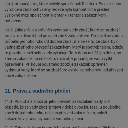
s jinými součástmi, které nebyly společností Richter + Frenzel nebo
výrobcem zboží schváleny, ledaže byla kompatibilita předem
výslovně mezi společností Richter + Frenzel a zákazníkem
potvrzena.
10.5. Zákazník je oprávněn vytknout vady zboží, které se na zboží
projeví do dvou let od převzetí zboží zákazníkem. Projeví-li se vada v
průběhu jednoho roku od dodání zboží, má se za to, že zboží bylo
vadné již při jeho převzetí zákazníkem, který je spotřebitelem, ledaže
to povaha zboží nebo vady vylučuje. Tato doba neběží po dobu, po
kterou zákazník nemůže zboží užívat, v případě, že vadu vytkl
oprávněně. Při koupi použitého zboží je zákazník oprávněn
vytknout vady, které se na zboží projeví do jednoho roku od převzetí
zboží zákazníkem.
11. Práva z vadného plnění
11.1. Pokud má zboží při jeho převzetí zákazníkem vady, či v
případě, že se vady zboží projeví v době dvou let, resp. u použitého
zboží do jednoho roku, od jeho převzetí zákazníkem, náleží
zákazníkovi práva plynoucí z vadného plnění.
11.2. Zákazník, který je spotřebitelem, může společnost Richter +