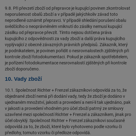
9.8.
Při převzetí zboží od přepravce je kupující povinen zkontrolovat
neporušenost obalů zboží a v případě jakýchkoliv závad toto
neprodleně oznámit přepravci. V případě shledání porušení obalu
svědčícího o neoprávněném vniknutí do zásilky nemusí kupující
zásilku od přepravce převzít. Tímto nejsou dotčena práva
kupujícího z odpovědnosti za vady zboží a další práva kupujícího
vyplývající z obecně závazných právních předpisů. Zákazník, který
je podnikatelem, je povinen pořídit o nesrovnalostech zjištěných při
kontrole zboží fotodokumentaci. Pokud je zákazník spotřebitelem,
je pořízení fotodokumentace nesrovnalostí zjištěných při kontrole
zboží doporučeno.
10. Vady zboží
10.1. Společnost Richter + Frenzel zákazníkovi odpovídá za to, že
objednané zboží nemá při dodání vady, tedy že zboží je dodáno v
ujednaném množství, jakosti a provedení a není-li tak ujednáno, pak
v jakosti a provedení vhodném pro účel zboží patrný ze smlouvy
uzavřené mezi společností Richter + Frenzel a zákazníkem, jinak pro
účel obvyklý. Společnost Richter + Frenzel zákazníkovi současně
odpovídá za to, že zboží, které bylo vyhotoveno podle vzorku či
předlohy, tomuto vzorku či předloze odpovídá.