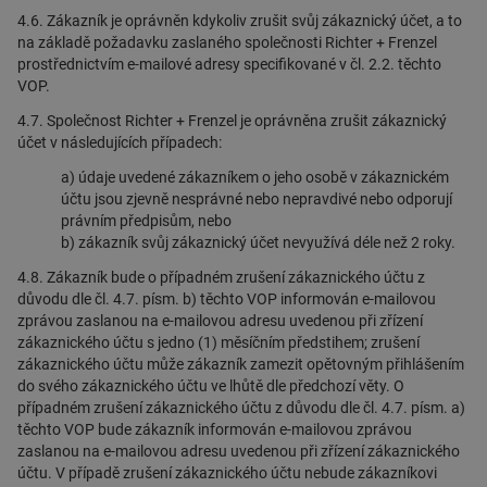
4.6. Zákazník je oprávněn kdykoliv zrušit svůj zákaznický účet, a to
na základě požadavku zaslaného společnosti Richter + Frenzel
prostřednictvím e-mailové adresy specifikované v čl. 2.2. těchto
VOP.
4.7. Společnost Richter + Frenzel je oprávněna zrušit zákaznický
účet v následujících případech:
a) údaje uvedené zákazníkem o jeho osobě v zákaznickém
účtu jsou zjevně nesprávné nebo nepravdivé nebo odporují
právním předpisům, nebo
b) zákazník svůj zákaznický účet nevyužívá déle než 2 roky.
4.8. Zákazník bude o případném zrušení zákaznického účtu z
důvodu dle čl. 4.7. písm. b) těchto VOP informován e-mailovou
zprávou zaslanou na e-mailovou adresu uvedenou při zřízení
zákaznického účtu s jedno (1) měsíčním předstihem; zrušení
zákaznického účtu může zákazník zamezit opětovným přihlášením
do svého zákaznického účtu ve lhůtě dle předchozí věty. O
případném zrušení zákaznického účtu z důvodu dle čl. 4.7. písm. a)
těchto VOP bude zákazník informován e-mailovou zprávou
zaslanou na e-mailovou adresu uvedenou při zřízení zákaznického
účtu. V případě zrušení zákaznického účtu nebude zákazníkovi