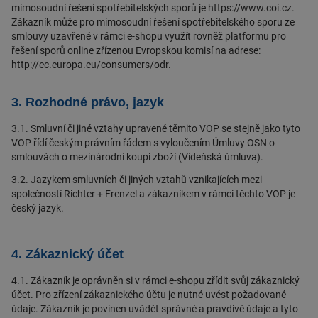
mimosoudní řešení spotřebitelských sporů je
https://www.coi.cz
.
Zákazník může pro mimosoudní řešení spotřebitelského sporu ze
smlouvy uzavřené v rámci e-shopu využít rovněž platformu pro
řešení sporů online zřízenou Evropskou komisí na adrese:
http://ec.europa.eu/consumers/odr
.
3. Rozhodné právo, jazyk
3.1. Smluvní či jiné vztahy upravené těmito VOP se stejně jako tyto
VOP řídí českým právním řádem s vyloučením Úmluvy OSN o
smlouvách o mezinárodní koupi zboží (Vídeňská úmluva).
3.2. Jazykem smluvních či jiných vztahů vznikajících mezi
společností Richter + Frenzel a zákazníkem v rámci těchto VOP je
český jazyk.
4. Zákaznický účet
4.1. Zákazník je oprávněn si v rámci e-shopu zřídit svůj zákaznický
účet. Pro zřízení zákaznického účtu je nutné uvést požadované
údaje. Zákazník je povinen uvádět správné a pravdivé údaje a tyto