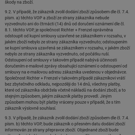
škody na zboží.
9.2. V případě, že zákazník zvolil dodání zboží způsobem dle čl. 7.4.
písm. a) těchto VOP a zboží ze strany zákazníka nebude
vyzvednuto ani do čtrnácti (14) dnů od doručení oznámení dle čl.
8.1. těchto VOP, je společnost Richter + Frenzel oprávněna
odstoupit od kupní smlouvy uzavřené se zákazníkem v rozsahu, v
jakém zboží nebylo ze strany zákazníka vyzvednuto; odstoupením
se kupní smlouva uzavřená se zákazníkem v rozsahu, v jakém zboží
nebylo ze strany zákazníka vyzvednuto, od počátku ruší.
Odstoupení od smlouvy v takovém případě nabývá účinnosti
doručením e-mailové zprávy obsahující oznámení o odstoupení od
smlouvy na e-mailovou adresu zákazníka uvedenou v objednávce.
Společnost Richter + Frenzel v takovém případě zákazníkovi vrátí
bez zbytečného odkladu, nejpozději do 14 dnů, všechny platby,
které od zákazníka obdržela včetně nákladů na dodání zboží, a to
stejným způsobem, jakým zákazník platby provedl. Jiným
způsobem mohou být platby vráceny pouze v případě, že s tím
zákazník výslovně souhlasí.
9.3. V případě, že zákazník zvolil dodání zboží způsobem dle čl. 7.4.
písm. b) těchto VOP, bude zákazník o přesném datu dodání zboží
informován ze strany přepravce zboží. Objednané zboží bude