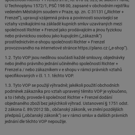
U Technoplynu 1572/1, PSČ 198 00, zapsané v obchodním rejstříku
vedeném Městským soudem v Praze, sp. zn. C 31131 („Richter +
Frenzel“), upravují vzájemná práva a povinnosti související se
vztahy vznikajícími na základě kupních smluv uzavíraných mezi
společností Richter + Frenzel jako prodávajícím a jinou fyzickou
nebo právnickou osobou jako kupujícím („zákazník“)
prostřednictvím e-shopu společnosti Richter + Frenzel
provozovaného na internetové stránce https://plano.cz („e-shop“).
1.2. Tyto VOP jsou nedílnou součástí každé smlouvy, objednávky
nebo jiného právního jednání učiněného společností Richter +
Frenzel a / nebo zákazníkem v e shopu v rámci právních vztahů
specifikovaných v čl. 1.1. těchto VOP.
1.3. Tyto VOP se použijí výhradně; jakékoli použití obchodních
podmínek zákazníka pro vztah upravený těmito VOP je vyloučeno,
a to i tehdy, provede-li společnost Richter + Frenzel dodání
objednaného zboží bez jakýchkoli výhrad. Ustanovení § 1751 odst.
2 zákona č. 89/2012 Sb., občanský zákoník, ve znění pozdějších
předpisů („občanský zákoník“) se v rámci smluv a dalších právních
jednání dle těchto VOP nepoužije.