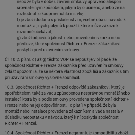
nebo že bylo v době uzavření smlouvy upraveno alespoň
srovnatelným způsobem, jakým bylo učiněno, anebo že na
rozhodnutí o koupi nemohlo mít vliv,
f) je zboží dodáno s příslušenstvím, včetně obalu, návodu k
montáži a jiných pokynů k použití, které může zákazník
rozumně očekávat,
g) zboží odpovídá jakostí nebo provedením vzorku nebo
předloze, které společnost Richter + Frenzel zákazníkovi
poskytla před uzavřením smlouvy.
Čl. 10.2. písm. d) až g) těchto VOP se nepoužije v případě, že
společnost Richter + Frenzel zákazníka před uzavřením smlouvy
zvlášť upozornila, že se některá vlastnost zboží liší a zákazník s tím
při uzavírání smlouvy výslovně souhlasil.
10.3. Společnost Richter + Frenzel odpovídá zákazníkovi, který je
spotřebitelem, také za vadu způsobenou nesprávnou montáží nebo
instalací, která byla podle smlouvy provedena společností Richter +
Frenzel nebo na její odpovědnost. To platí i v případě, že byla
montáž nebo instalace provedena zákazníkem a vada nastala v
důsledku nedostatku v návodu, který k ní poskytla společnost
Richter + Frenzel.
10.4. Společnost Richter + Frenzel negarantuje kompatibilitu zboží