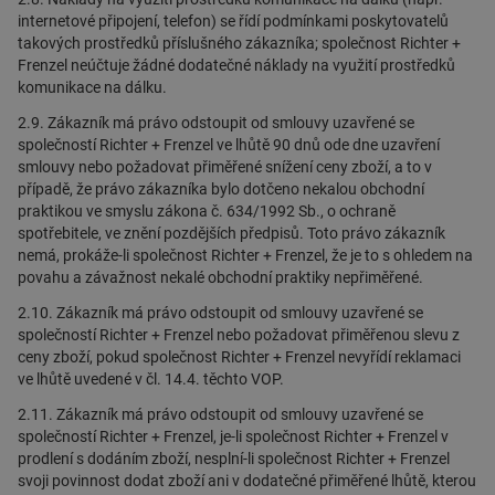
internetové připojení, telefon) se řídí podmínkami poskytovatelů
takových prostředků příslušného zákazníka; společnost Richter +
Frenzel neúčtuje žádné dodatečné náklady na využití prostředků
komunikace na dálku.
2.9. Zákazník má právo odstoupit od smlouvy uzavřené se
společností Richter + Frenzel ve lhůtě 90 dnů ode dne uzavření
smlouvy nebo požadovat přiměřené snížení ceny zboží, a to v
případě, že právo zákazníka bylo dotčeno nekalou obchodní
praktikou ve smyslu zákona č. 634/1992 Sb., o ochraně
spotřebitele, ve znění pozdějších předpisů. Toto právo zákazník
nemá, prokáže-li společnost Richter + Frenzel, že je to s ohledem na
povahu a závažnost nekalé obchodní praktiky nepřiměřené.
2.10. Zákazník má právo odstoupit od smlouvy uzavřené se
společností Richter + Frenzel nebo požadovat přiměřenou slevu z
ceny zboží, pokud společnost Richter + Frenzel nevyřídí reklamaci
ve lhůtě uvedené v čl. 14.4. těchto VOP.
2.11. Zákazník má právo odstoupit od smlouvy uzavřené se
společností Richter + Frenzel, je-li společnost Richter + Frenzel v
prodlení s dodáním zboží, nesplní-li společnost Richter + Frenzel
svoji povinnost dodat zboží ani v dodatečné přiměřené lhůtě, kterou