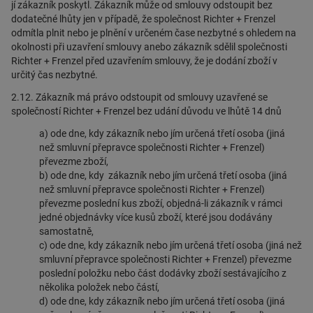
jí zákazník poskytl. Zákazník může od smlouvy odstoupit bez
dodatečné lhůty jen v případě, že společnost Richter + Frenzel
odmítla plnit nebo je plnění v určeném čase nezbytné s ohledem na
okolnosti při uzavření smlouvy anebo zákazník sdělil společnosti
Richter + Frenzel před uzavřením smlouvy, že je dodání zboží v
určitý čas nezbytné.
2.12. Zákazník má právo odstoupit od smlouvy uzavřené se
společností Richter + Frenzel bez udání důvodu ve lhůtě 14 dnů
a) ode dne, kdy zákazník nebo jím určená třetí osoba (jiná
než smluvní přepravce společnosti Richter + Frenzel)
převezme zboží,
b) ode dne, kdy zákazník nebo jím určená třetí osoba (jiná
než smluvní přepravce společnosti Richter + Frenzel)
převezme poslední kus zboží, objedná-li zákazník v rámci
jedné objednávky více kusů zboží, které jsou dodávány
samostatně,
c) ode dne, kdy zákazník nebo jím určená třetí osoba (jiná než
smluvní přepravce společnosti Richter + Frenzel) převezme
poslední položku nebo část dodávky zboží sestávajícího z
několika položek nebo částí,
d) ode dne, kdy zákazník nebo jím určená třetí osoba (jiná