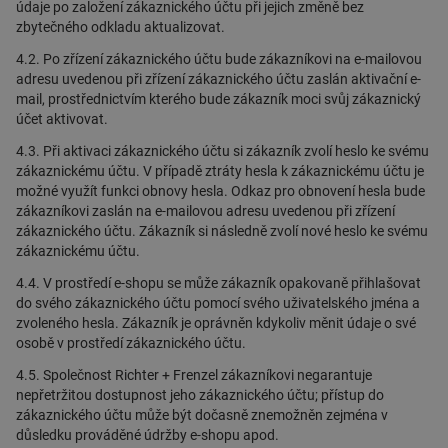
údaje po založení zákaznického účtu při jejich změně bez
zbytečného odkladu aktualizovat.
4.2. Po zřízení zákaznického účtu bude zákazníkovi na e-mailovou
adresu uvedenou při zřízení zákaznického účtu zaslán aktivační e-
mail, prostřednictvím kterého bude zákazník moci svůj zákaznický
účet aktivovat.
4.3. Při aktivaci zákaznického účtu si zákazník zvolí heslo ke svému
zákaznickému účtu. V případě ztráty hesla k zákaznickému účtu je
možné využít funkci obnovy hesla. Odkaz pro obnovení hesla bude
zákazníkovi zaslán na e-mailovou adresu uvedenou při zřízení
zákaznického účtu. Zákazník si následně zvolí nové heslo ke svému
zákaznickému účtu.
4.4. V prostředí e-shopu se může zákazník opakovaně přihlašovat
do svého zákaznického účtu pomocí svého uživatelského jména a
zvoleného hesla. Zákazník je oprávněn kdykoliv měnit údaje o své
osobě v prostředí zákaznického účtu.
4.5. Společnost Richter + Frenzel zákazníkovi negarantuje
nepřetržitou dostupnost jeho zákaznického účtu; přístup do
zákaznického účtu může být dočasně znemožněn zejména v
důsledku prováděné údržby e-shopu apod.