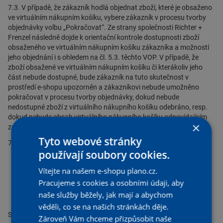
7.3. V případě, že zákazník hodlá objednat zboží, které je obsaženo
ve virtuálním nákupním košíku, vybere zákazník v procesu tvorby
objednávky volbu „Pokračovat“. Ze strany společnosti Richter +
Frenzel následně dojde k orientační kontrole dostupnosti zboží
obsaženého ve virtuálním nákupním košíku zákazníka a možností
jeho objednání i s ohledem na čl. 5.3. těchto VOP. V případě, že
zboží obsažené ve virtuálním nákupním košíku či kterákoliv jeho
část nebude dostupné, bude zákazník na tuto skutečnost v
prostředí e-shopu upozorněn a zákazníkovi nebude umožněno
pokračovat v procesu tvorby objednávky, dokud nebude
nedostupné zboží z virtuálního nákupního košíku odebráno, resp.
dokud nebude obsah virtuálního nákupního košíku odpovídajícím
×
způsobem upraven.
Tyto webové stránky
7.4. Zákazník následně zvolí způsob dodání zboží, a to:
používají soubory cookies.
a) osobním vyzvednutím zboží ze strany zákazníka na
příslušné pobočce společnosti Richter + Frenzel, nebo
Vítejte na našem e-shopu plano.cz.
b) dodáním zboží na konkrétní adresu v České republice
Pracujeme s cookies a osobními údaji, aby
určenou zákazníkem prostřednictvím smluvního přepravce
naše služby běžely, jak mají a abychom
společnosti Richter + Frenzel.
věděli, co se na našich stránkách děje.
Společnost Richter + Frenzel si vyhrazuje právo, s ohledem na
Zároveň Vám chceme přizpůsobit naše