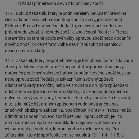
c) žádat přiměřenou slevu z kupní ceny zboží.
11.6. Dokud zákazník, který je podnikatelem, neuplatní právo na
slevu z kupní ceny nebo neodstoupí od smlouvy, je společnost
Richter + Frenzel oprávněna dodat to, co chybí, nebo odstranit
právní vadu zboží. Jiné vady zboží je společnost Richter + Frenzel
oprávněna odstranit podle své volby opravou zboží nebo dodáním
nového zboží, přičemž tato volba nesmí způsobit zákazníkovi
nepřiměřené náklady.
11.7. Zákazník, který je spotřebitelem, je bez ohledu na to, zda vada
zboží představuje podstatné či nepodstatné porušení smlouvy,
oprávněn podle své volby požadovat dodání nového zboží bez vad
nebo opravu zboží, ledaže je zákazníkem zvolený způsob
odstranění vady nemožný nebo ve srovnání s druhým způsobem
odstranění vady nepřiměřeně nákladný; to se posoudí zejména s
ohledem na význam vady, hodnotu, kterou by zboží mělo bez vady,
a to, zda může být druhým způsobem vada odstraněna bez
značných obtíží pro zákazníka. Společnost Richter + Frenzel může
odmítnout dodání nového zboží bez vad i opravu zboží, je-li to
nemožné nebo nepřiměřeně nákladné zejména s ohledem na
význam vady a hodnotu, kterou by zboží mělo bez vady. Pro
zákazníka, který je spotřebitelem, se neuplatní čl. 11.4., 11.5. a