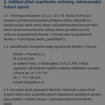
2. Sdělení před uzavřením smlouvy, mimosoudní
řešení sporů
2.1. Informace obsažené v čl. 2.2. až 2.19. těchto VOP jsou v
souladu s příslušnými právními předpisy určeny zákazníkovi –
fyzické osobě, která mimo rámec své podnikatelské činnosti nebo
mimo rámec samostatného výkonu svého povolání uzavírá
smlouvu se společností Richter + Frenzel nebo se společností
Richter + Frenzel jinak jedná („spotřebitel“).
2.2. Identifikační a kontaktní údaje společnosti Richter + Frenzel:
Richter + Frenzel s.r.o.
IČ: 618 52 325
se sídlem Praha, U Technoplynu 1572/1, PSČ 19800
zapsaná v obchodním rejstříku vedeném Městským soudem
v Praze, sp. zn. C 31131
tel. č.: 771 138 203
e-mail: info@plano.cz
2.3. Označení zboží, popis jeho hlavních vlastností a cena zboží
(včetně všech daní, poplatků a jiných obdobných peněžitých plnění)
jsou uvedeny v rámci e-shopu v zobrazení detailu konkrétního
zboží.