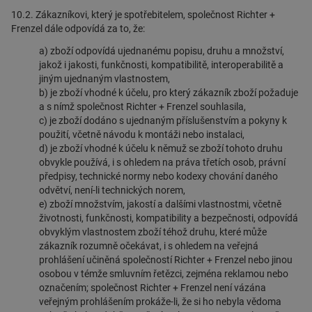
10.2. Zákazníkovi, který je spotřebitelem, společnost Richter +
Frenzel dále odpovídá za to, že:
a) zboží odpovídá ujednanému popisu, druhu a množství,
jakož i jakosti, funkčnosti, kompatibilitě, interoperabilitě a
jiným ujednaným vlastnostem,
b) je zboží vhodné k účelu, pro který zákazník zboží požaduje
a s nímž společnost Richter + Frenzel souhlasila,
c) je zboží dodáno s ujednaným příslušenstvím a pokyny k
použití, včetně návodu k montáži nebo instalaci,
d) je zboží vhodné k účelu k němuž se zboží tohoto druhu
obvykle používá, i s ohledem na práva třetích osob, právní
předpisy, technické normy nebo kodexy chování daného
odvětví, není-li technických norem,
e) zboží množstvím, jakostí a dalšími vlastnostmi, včetně
životnosti, funkčnosti, kompatibility a bezpečnosti, odpovídá
obvyklým vlastnostem zboží téhož druhu, které může
zákazník rozumně očekávat, i s ohledem na veřejná
prohlášení učiněná společností Richter + Frenzel nebo jinou
osobou v témže smluvním řetězci, zejména reklamou nebo
označením; společnost Richter + Frenzel není vázána
veřejným prohlášením prokáže-li, že si ho nebyla vědoma