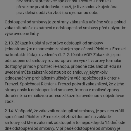
než smluvní přepravce společnosti Richter + Frenzel)
převezme první dodávku zboží, je-li ve smlouvě ujednána
pravidelná dodávka zboží po ujednanou dobu.
Odstoupení od smlouvy je ze strany zákazníka učiněno včas, pokud
zákazník odešle oznámení o odstoupení od smlouvy před uplynutím
výše uvedené lhůty.
2.13. Zákazník uplatní své právo odstoupit od smlouvy
jednostranným oznámením zaslaným společnosti Richter + Frenzel
na kontaktní údaje uvedené v čl. 2.2. těchto VOP. Zákazník je pro
odstoupení od smlouvy rovněž oprávněn využít vzorový formulář
dostupný přímo v prostředí e-shopu, případně
zde
. Bez ohledu na
uvedené může zákazník odstoupit od smlouvy jakýmkoliv
jednoznačným prohlášením učiněným vůči společnosti Richter +
Frenzel. Společnost Richter + Frenzel potvrdí zákazníkovi, že z jeho
strany došlo k odstoupení od smlouvy, formou e-mailové zprávy
doručené na e-mailovou adresu zákazníka uvedenou v objednávce
zboží.
2.14. V případě, že zákazník odstoupil od smlouvy, je povinen vrátit
společnosti Richter + Frenzel zpět zboží dodané na základě
smlouvy, od které zákazník odstoupil, a to nejpozději do 14 dnů ode
dne odstoupení od smlouvy. V případě odstoupení od smlouvy je