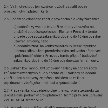
2.4. V rámci e-shopu je možné cenu zboží zaplatit pouze
prostřednictvím platební karty.
2.5. Dodání objednaného zboží je prováděno dle volby zákazníka
a) osobním vyzvednutím zboží ze strany zákazníka na
příslušné pobočce společnosti Richter + Frenzel; v tomto
případě bude zboží zákazníkovi dodáno do 10 dnů ode dne
uzavření smlouvy, nebo
b) dodáním zboží na konkrétní adresu v České republice
určenou zákazníkem prostřednictvím smluvního přepravce
společnosti Richter + Frenzel; v tomto případě bude zboží
zákazníkovi dodáno do 10 dnů ode dne uzavření smlouvy.
2.6. Zákazníkovi mohou být účtovány náklady na dodání zboží
způsobem uvedeným v čl. 2.5. těchto VOP. Náklady na dodání
zboží budou stanoveny zejména s ohledem na velikost
objednaného zboží, jeho hmotnost a způsob balení.
2.7. Práva vznikající z vadného plnění, jakož i práva ze záruky za
jakost a další podmínky pro uplatňování těchto práv jsou upraveny
v čl. 10. až 14. těchto VOP.
2.8. Náklady na využití prostředků komunikace na dálku (např.