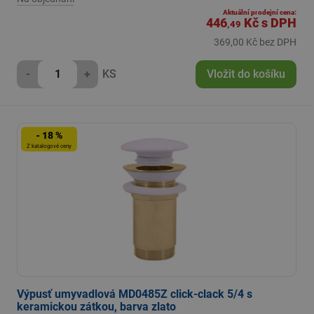
Aktuální prodejní cena:
446
Kč
s DPH
,49
369,00 Kč bez DPH
-
+
KS
Vložit do košíku
- 18 %
Z katalogové ceny
Výpusť umyvadlová MD0485Z click-clack 5/4 s
keramickou zátkou, barva zlato