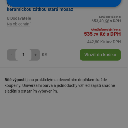
Výpusť umyvadlová MD0485SM click-clack 5/4 s
keramickou zátkou stará mosaz
Katalogová cena:
U Dodavatele
653,40 Kč s DPH
Na objednání
Aktuální prodejní cena:
535
Kč
s DPH
,79
442,80 Kč bez DPH
-
+
KS
Vložit do košíku
Bílé výpusti
jsou praktickým a decentním doplňkem každé
koupelny. Univerzální barva a jednoduchý vzhled zajistí snadné
sladění s ostatním vybavením.