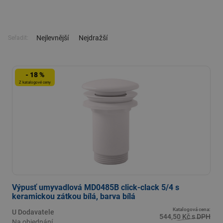
Nejlevnější
Nejdražší
Seřadit:
- 18 %
Z katalogové ceny
Výpusť umyvadlová MD0485B click-clack 5/4 s
keramickou zátkou bílá, barva bílá
Katalogová cena:
U Dodavatele
544,50 Kč s DPH
Na objednání