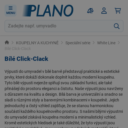
MENU
KOUPELNY A KUCHYNĚ
Speciální série
White Line
Bílé Click-Clack
Bílé Click-Clack
Výpusti do umyvadel v bílé barvě představují praktické a estetické
prvky, které dokáží dokonale doplnit každou moderní koupelnu.
Tyto bílé výpusti nejenže splňují svou základní funkci, ale také
přinášejí do prostoru eleganci a čistotu. Naše výpusti jsou navrženy
s důrazem na kvalitu a design. Bílá barva je univerzální a snadno se
sladí s různými styly a barevnými kombinacemi v koupelně. Jejich
jednoduchý a čistý vzhled zajišťuje, že se stanou harmonickou
součástí každého koupelnového prostoru. S našimi bílými výpustmi
do umyvadel získává koupelna moderní a minimalistický vzhled.
Kromě estetických hledisek je také důležité, že tyto výpusti jsou