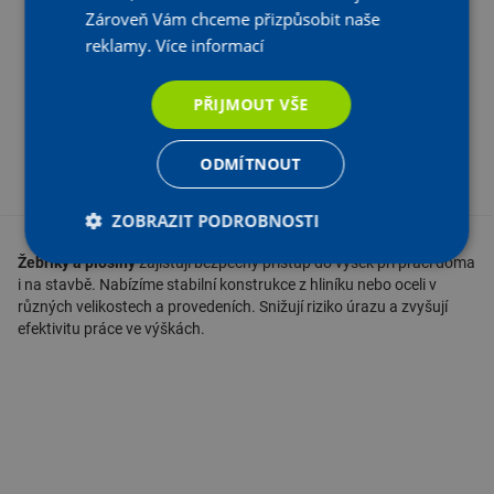
Teleskopický žebřík skládací 3,8m
Zároveň Vám chceme přizpůsobit naše
reklamy.
Více informací
U Dodavatele
Aktuální prodejní cena:
Na objednání
4 286
Kč
s DPH
,15
PŘIJMOUT VŠE
3 542,27 Kč bez DPH
ODMÍTNOUT
-
+
KS
Vložit do košíku
ZOBRAZIT PODROBNOSTI
Žebříky a plošiny
zajišťují bezpečný přístup do výšek při práci doma
i na stavbě. Nabízíme stabilní konstrukce z hliníku nebo oceli v
různých velikostech a provedeních. Snižují riziko úrazu a zvyšují
efektivitu práce ve výškách.