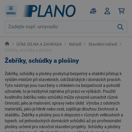
MENU
DŮM, DÍLNA A ZAHRADA
Nářadí
Stavební nářadí
Žebříky, schůdky a plošiny
Žebříky, schůdky a plošiny
Žebříky, schůdky a plošiny poskytují bezpečný a stabilní přístup k
vyšším místům při stavebních, údržbářských i domácích pracích.
Tyto nástroje jsou navrženy s ohledem na bezpečnost a pohodlí
uživatele, to je nezbytné zejména při práci ve výškách. Použití
kvalitního žebříku nebo schůdků může výrazně usnadnit různé
činnosti, jako je malování, opravy nebo úklid. Výroba z odolných
materiálů, jako je hliník nebo ocel, zajišťuje dlouhou životnost a
stabilitu. Žebříky a plošiny jsou k dispozici v různých velikostech a
typech, od jednoduchých domácích schůdků až po profesionální
plošiny určené pro náročné stavební projekty. Schůdky a plošiny