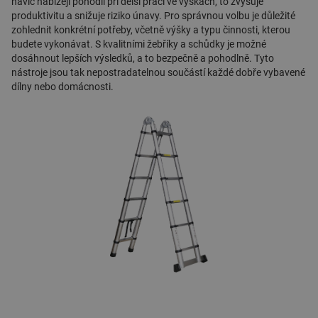
navíc nabízejí pohodlí při delší práci ve výškách, to zvyšuje
produktivitu a snižuje riziko únavy. Pro správnou volbu je důležité
zohlednit konkrétní potřeby, včetně výšky a typu činnosti, kterou
budete vykonávat. S kvalitními žebříky a schůdky je možné
dosáhnout lepších výsledků, a to bezpečně a pohodlně. Tyto
nástroje jsou tak nepostradatelnou součástí každé dobře vybavené
dílny nebo domácnosti.