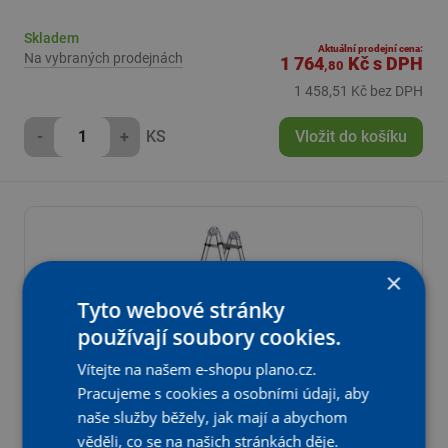
Skladem
Aktuální prodejní cena:
Na vybraných prodejnách
1 764
Kč
s DPH
,80
1 458,51 Kč bez DPH
-
+
KS
Vložit do košíku
×
Tyto webové stránky
používají soubory cookies.
Vítejte na našem e-shopu plano.cz.
Pracujeme s cookies a osobními údaji, aby
naše služby běžely, jak mají a abychom
věděli, co se na našich stránkách děje.