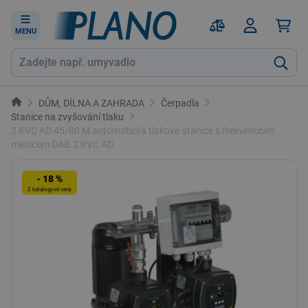
MENU
DŮM, DÍLNA A ZAHRADA
Čerpadla
Stanice na zvyšování tlaku
2 KVC AD 45/80 M automatická tlaková stanice s frekvenčním
měničem DAB.2 KVC AD
- 18 %
Z katalogové ceny