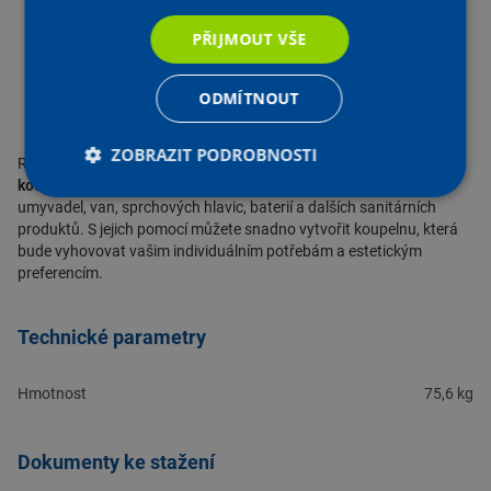
neutrální charakteristikou blízká vodě
Rozsah teploty kapaliny: od 0 °C do + 40 °C
PŘIJMOUT VŠE
Maximální teplota okolí: + 40 °C
Maximální pracovní tlak: PN12 (12 barů)
ODMÍTNOUT
Stupeň krytí: IP44
ZOBRAZIT PODROBNOSTI
Richter + Frenzel
se zaměřuje na nabízení
kvalitního a moderního
koupelnového vybavení.
Jejich sortiment zahrnuje různé typy
umyvadel
,
van
, sprchových hlavic, baterií a dalších sanitárních
produktů. S jejich pomocí můžete snadno vytvořit koupelnu, která
bude vyhovovat vašim individuálním potřebám a estetickým
preferencím.
Technické parametry
Hmotnost
75,6 kg
Dokumenty ke stažení