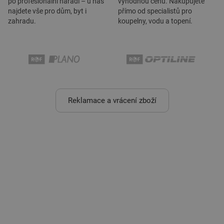
po profesionální nářadí – u nás
výhodnou cenu. Nakupujete
najdete vše pro dům, byt i
přímo od specialistů pro
zahradu.
koupelny, vodu a topení.
Reklamace a vrácení zboží