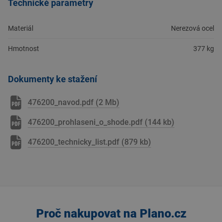
Technické parametry
Materiál
Nerezová ocel
Hmotnost
377 kg
Dokumenty ke stažení
476200_navod.pdf (2 Mb)
476200_prohlaseni_o_shode.pdf (144 kb)
476200_technicky_list.pdf (879 kb)
Proč nakupovat na Plano.cz