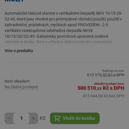
Automatické tlakové stanice s vertikálními čerpadly NKV 10-15-20-
32-45, které jsou vhodné pro průmyslové i domácí použití, použití v
zahradnictví, prádelnách, myčkách apod.PROVEDENí:- 2-3
vertikální vícestupňová odstředivá čerpadla NKVE
10/15/20/32/45- Galvanicky povrchově upravená ocelová
základová deska- Sací a výtlačné sběrné potrubí z galvanicky
upravené oceli- Na výtlaku každého čerpadla kulový ventil a zpětná
Více o produktu
klapka- Na sání každého čerpadla kulový ventil- Zaslepení pro
nepoužité konce sacího a výtlačného potrubí- Na výtlačném potrubí
kontrolní manometr s obslužným ventilem- 1 řídicí jednotka MCE/P
na každém čerpadle
Katalogová cena:
610 378,45 Kč s DPH
Provozní rozsah: od 0,5 až do 280 m3/h s výtlakem až do
Není skladem
140 m
Aktuální prodejní cena:
Na žádné prodejně
500 510
Kč
s DPH
Čerpaná kapalina: čistá, bez pevných nebo abrazivních látek,
,33
neviskózní, neagresivní, nekrystalizovaná a chemicky
413 644,90 Kč bez DPH
neutrální charakteristikou blízká vodě
Rozsah teploty kapaliny: od 0 °C do + 120 °C
Maximální teplota okolí: + 40 °C (na vyžádání až do 50 °C)
Maximální pracovní tlak: PN16 (na vyžádání až do PN25)
-
+
KS
Vložit do košíku
Stupeň krytí: IP44 (na vyžádání IP55)
Speciální provedení na vyžádání napětí nebo frekvence, které