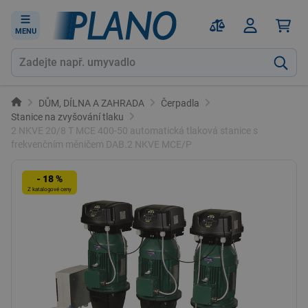
MENU
DŮM, DÍLNA A ZAHRADA
Čerpadla
Stanice na zvyšování tlaku
2 NKVE 20/8 T MCE 400-50 automatická tlaková stanice s
frekvenčním měničem DAB.2 NKVE MCE/P
- 18 %
Z katalogové ceny