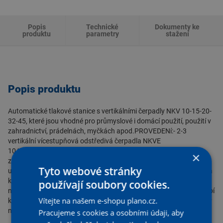
Popis
Technické
Dokumenty ke
produktu
parametry
stažení
Popis produktu
Automatické tlakové stanice s vertikálními čerpadly NKV 10-15-20-
32-45, které jsou vhodné pro průmyslové i domácí použití, použití v
zahradnictví, prádelnách, myčkách apod.PROVEDENí:- 2-3
vertikální vícestupňová odstředivá čerpadla NKVE
10/15/20/32/45- Galvanicky povrchově upravená ocelová
×
základová deska- Sací a výtlačné sběrné potrubí z galvanicky
Tyto webové stránky
upravené oceli- Na výtlaku každého čerpadla kulový ventil a zpětná
klapka- Na sání každého čerpadla kulový ventil- Zaslepení pro
používají soubory cookies.
nepoužité konce sacího a výtlačného potrubí- Na výtlačném potrubí
Vítejte na našem e-shopu plano.cz.
kontrolní manometr s obslužným ventilem- 1 řídicí jednotka MCE/P
na každém čerpadle
Pracujeme s cookies a osobními údaji, aby
Provozní rozsah: od 0,5 až do 280 m3/h s výtlakem až do