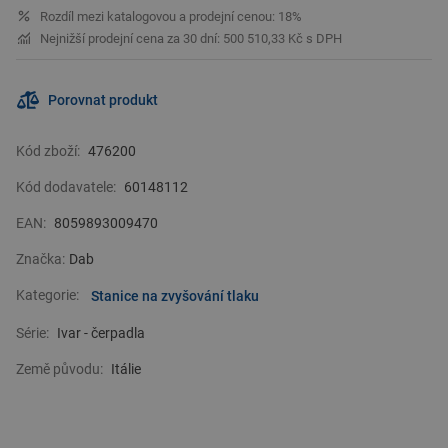
Rozdíl mezi katalogovou a prodejní cenou: 18%
nejsou uvedeny
Na vyžádání: verze ˝S˝ (pouze u modelů NKV 10-15-20),
Nejnižší prodejní cena za 30 dní: 500 510,33 Kč s DPH
materiály, které jsou v kontaktu s vodou AISI 304 nerezová
ocel ˝X˝ verze, materiály v kontaktu s vodou z nerezové oceli
AISI 316
Porovnat produkt
Kód zboží:
476200
Richter + Frenzel
vám nabízí široký výběr koupelnových a toaletních
prvků, které spojují estetiku s funkčností. Od elegantních umyvadel
Kód dodavatele:
60148112
po inovativní
sprchové kouty
, každý prvek je navržen s ohledem na
detaily, které oživí vaši domácnost.
EAN:
8059893009470
Značka:
Dab
Kategorie:
Stanice na zvyšování tlaku
Série:
Ivar - čerpadla
Země původu:
Itálie