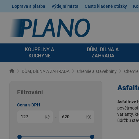
Doprava a platba
Výdejní místa
Často kladené otázky
Ko
KOUPELNY A
DŮM, DÍLNA A
KUCHYNĚ
ZAHRADA
DŮM, DÍLNA A ZAHRADA
Chemie a stavebniny
Chemie 
Asfal
Filtrování
Asfaltové 
Cena s DPH
povětrnost
varianty
, k
Kč
Kč
-
údržbu stav