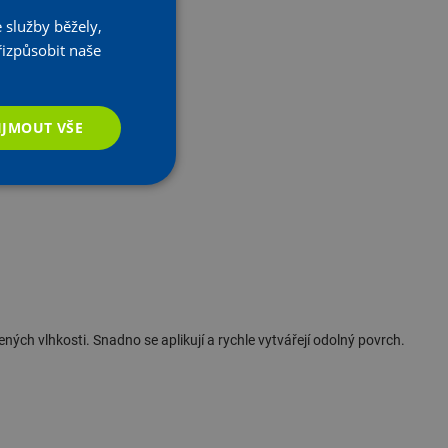
 služby běžely,
řizpůsobit naše
IJMOUT VŠE
ných vlhkosti. Snadno se aplikují a rychle vytvářejí odolný povrch.