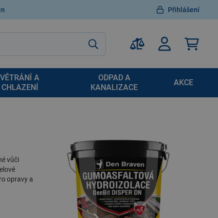
en
Přihlášení
VĚTRÁNÍ A
ODPAD A
AKCE
CHLAZENÍ
KANALIZACE
né vůči
elové
pro opravy a