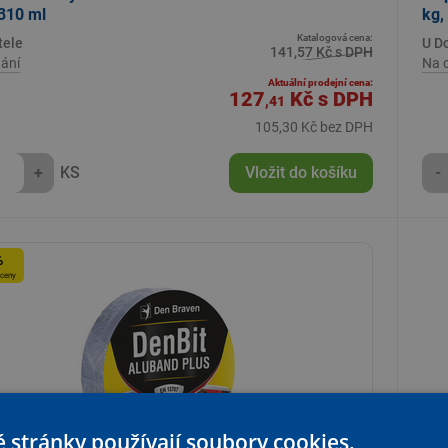
310 ml
kg,
Katalogová cena:
tele
U D
141,57 Kč s DPH
ání
Na 
Aktuální prodejní cena:
127
Kč
s DPH
,41
105,30 Kč bez DPH
+
KS
Vložit do košíku
-
%
 ceny
 stránky používají soubory cookies.