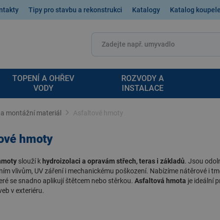
ntakty
Tipy pro stavbu a rekonstrukci
Katalogy
Katalog koupel
TOPENÍ A OHŘEV
ROZVODY A
VODY
INSTALACE
a montážní materiál
Asfaltové hmoty
tové hmoty
hmoty
slouží k
hydroizolaci a opravám střech, teras i základů
. Jsou odol
ním vlivům, UV záření i mechanickému poškození. Nabízíme
nátěrové i tm
teré se snadno aplikují štětcem nebo stěrkou.
Asfaltová hmota
je ideální 
eb v exteriéru.