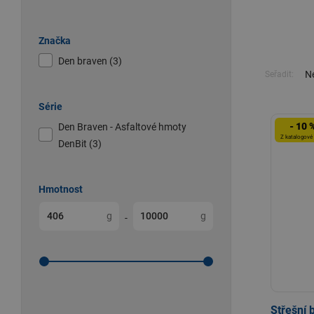
Značka
Den braven (3)
Ne
Seřadit:
Série
- 10 
Den Braven - Asfaltové hmoty
Z katalogové
DenBit (3)
Hmotnost
g
g
-
Střešní