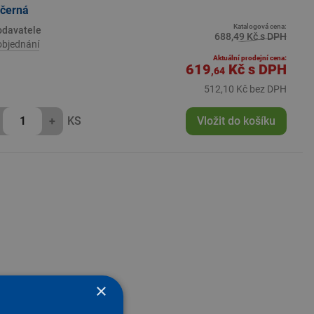
 černá
Katalogová cena:
odavatele
688,49 Kč s DPH
objednání
Aktuální prodejní cena:
619
Kč
s DPH
,64
512,10 Kč bez DPH
+
KS
Vložit do košíku
×