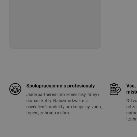
Spolupracujeme s profesionály
Vše,
míst
Jsme partnerem pro řemeslníky, firmy i
domácí kutily. Nabízíme kvalitní a
Od vo
osvědčené produkty pro koupelny, vodu,
od za
topení, zahradu a dům.
nářad
i zah