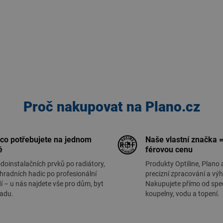
Proč nakupovat na Plano.cz
 co potřebujete na jednom
Naše vlastní značka =
ě
férovou cenu
doinstalačních prvků po radiátory,
Produkty Optiline, Plano 
hradních hadic po profesionální
precizní zpracování a vý
í – u nás najdete vše pro dům, byt
Nakupujete přímo od spec
radu.
koupelny, vodu a topení.