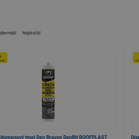
jlevnější
Nejdražší
%
 ceny
Z k
 bitumenový tmel Den Braven DenBit ROOFPLAST
Dis