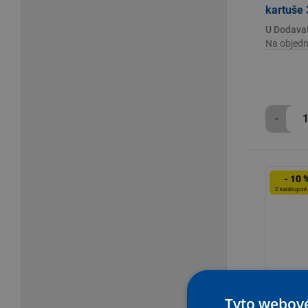
kartuše 
U Dodava
Na objedn
-
- 10 
Z katalogové
Tyto webové