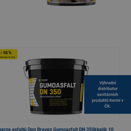
- 10 %
atalogové ceny
Výhradní
distributor
sanitárních
produktů Kermi v
ČR.
perze asfaltů Den Braven Gumoasfalt DN 350kbelík 10