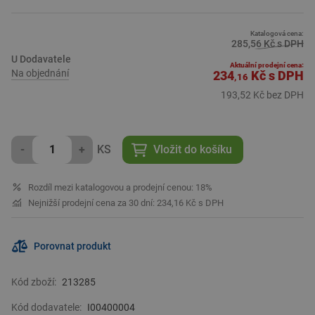
Specifikace:
1/2˝
Katalogová cena:
285,56 Kč s DPH
Společnost
Richter + Frenzel
si je vědoma důležitostí, udržitelností a
U Dodavatele
ekologické zodpovědnosti. Nabízí ekologicky šetrné produkty, které
Aktuální prodejní cena:
Na objednání
234
Kč
s DPH
vám umožní snížit spotřebu vody a energie, aniž byste museli
,16
upustit od kvality a výkonu.
193,52 Kč bez DPH
-
+
KS
Vložit do košíku
Rozdíl mezi katalogovou a prodejní cenou: 18%
Nejnižší prodejní cena za 30 dní: 234,16 Kč s DPH
Porovnat produkt
Kód zboží:
213285
Kód dodavatele:
I00400004