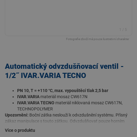
1
/
5
Fotografie zboží má pouze ilustrativní charakter
Automatický odvzdušňovací ventil -
1/2˝ IVAR.VARIA TECNO
PN 10, T = +110 °C, max. vypouštěcí tlak 2,5 bar
IVAR.VARIA
materiál mosaz CW617N
IVAR.VARIA TECNO
materiál niklovaná mosaz CW617N,
TECHNOPOLYMER
Upozornění:
Boční zátka neslouží k odvzdušnění systému. Přísný
zákaz manipulace s touto zátkou. Odvzdušňovat pouze horním
ručním uzávěrem.
Více o produktu