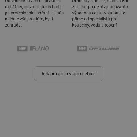
Od vodoinstalačních prvků po
Produkty Optiline, Plano a For
radiátory, od zahradních hadic
zaručují precizní zpracování a
po profesionální nářadí – u nás
výhodnou cenu. Nakupujete
najdete vše pro dům, byt i
přímo od specialistů pro
zahradu.
koupelny, vodu a topení.
Reklamace a vrácení zboží