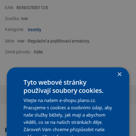
EAN:
8056325001125
Značka:
Ivar
Kategorie:
Ventily
Série:
Ivar - Regulační a pojišťovací armatury,
Země původu:
Itálie
×
Tyto webové stránky
používají soubory cookies.
Popis produktu
Technické parametry
Vítejte na našem e-shopu plano.cz.
Pracujeme s cookies a osobními údaji, aby
naše služby běžely, jak mají a abychom
věděli, co se na našich stránkách děje.
Zároveň Vám chceme přizpůsobit naše
Popis produktu