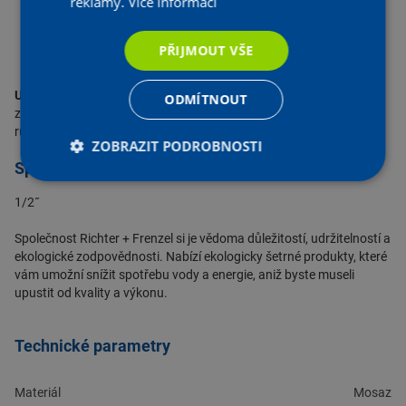
reklamy.
Více informací
PN 10, T = +110 °C, max. vypouštěcí tlak 2,5 bar
IVAR.VARIA
materiál mosaz CW617N
PŘIJMOUT VŠE
IVAR.VARIA TECNO
materiál niklovaná mosaz CW617N,
TECHNOPOLYMER
Upozornění:
Boční zátka neslouží k odvzdušnění systému. Přísný
ODMÍTNOUT
zákaz manipulace s touto zátkou. Odvzdušňovat pouze horním
ručním uzávěrem.
ZOBRAZIT PODROBNOSTI
Specifikace:
1/2˝
Společnost
Richter + Frenzel
si je vědoma důležitostí, udržitelností a
ekologické zodpovědnosti. Nabízí ekologicky šetrné produkty, které
vám umožní snížit spotřebu vody a energie, aniž byste museli
upustit od kvality a výkonu.
Technické parametry
Materiál
Mosaz