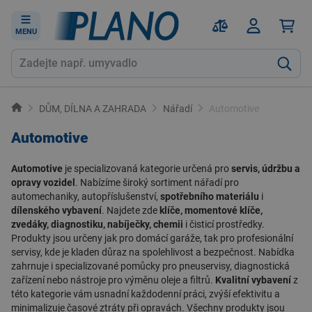
MENU
DŮM, DÍLNA A ZAHRADA
Nářadí
Automotive
Automotive
Automotive
je specializovaná kategorie určená pro
servis, údržbu a
opravy vozidel
. Nabízíme široký sortiment
nářadí pro
automechaniky
,
autopříslušenství
,
spotřebního materiálu
i
dílenského vybavení
. Najdete zde
klíče, momentové klíče,
zvedáky, diagnostiku, nabíječky, chemii
i čisticí prostředky.
Produkty jsou určeny jak pro domácí garáže, tak pro profesionální
servisy, kde je kladen důraz na spolehlivost a bezpečnost. Nabídka
zahrnuje i specializované pomůcky pro pneuservisy, diagnostická
zařízení nebo nástroje pro výměnu oleje a filtrů.
Kvalitní vybavení
z
této kategorie vám usnadní každodenní práci, zvýší efektivitu a
minimalizuje časové ztráty při opravách. Všechny produkty jsou