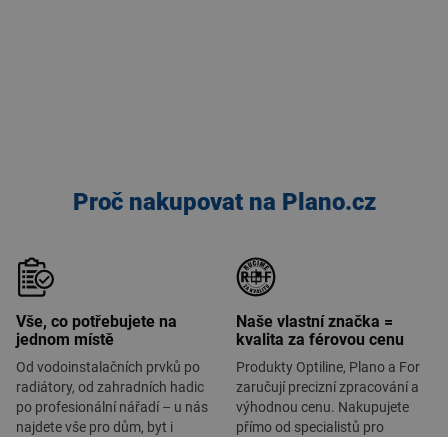
Proč nakupovat na Plano.cz
Vše, co potřebujete na
Naše vlastní značka =
jednom místě
kvalita za férovou cenu
Od vodoinstalačních prvků po
Produkty Optiline, Plano a For
radiátory, od zahradních hadic
zaručují precizní zpracování a
po profesionální nářadí – u nás
výhodnou cenu. Nakupujete
najdete vše pro dům, byt i
přímo od specialistů pro
zahradu.
koupelny, vodu a topení.