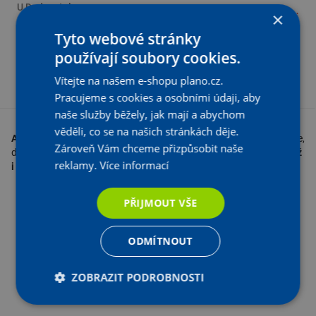
U Dodavatele
×
Aktuální prodejní cena:
Na objednání
71
Kč
s DPH
,89
Tyto webové stránky
59,41 Kč bez DPH
používají soubory cookies.
-
+
KS
Vložit do košíku
Vítejte na našem e-shopu plano.cz.
Pracujeme s cookies a osobními údaji, aby
naše služby běžely, jak mají a abychom
věděli, co se na našich stránkách děje.
Automotive nářadí
zahrnuje
vše pro opravy a údržbu vozidel
. Klíče,
Zároveň Vám chceme přizpůsobit naše
diagnostika, zvedáky i čistící prostředky.
Vhodné pro domácí garáž
reklamy.
Více informací
i autoservis
.
PŘIJMOUT VŠE
ODMÍTNOUT
ZOBRAZIT PODROBNOSTI