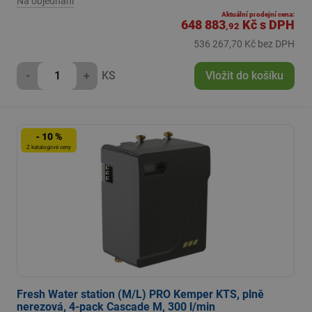
Na objednání
Aktuální prodejní cena:
648 883
Kč
s DPH
,92
536 267,70 Kč bez DPH
-
+
KS
Vložit do košíku
- 10 %
Z katalogové ceny
Fresh Water station (M/L) PRO Kemper KTS, plně
nerezová, 4-pack Cascade M, 300 l/min