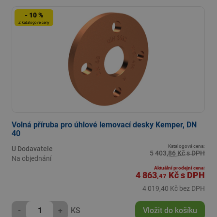
- 10 %
Z katalogové ceny
Volná příruba pro úhlové lemovací desky Kemper, DN
40
Katalogová cena:
U Dodavatele
5 403,86 Kč s DPH
Na objednání
Aktuální prodejní cena:
4 863
Kč
s DPH
,47
4 019,40 Kč bez DPH
-
+
KS
Vložit do košíku