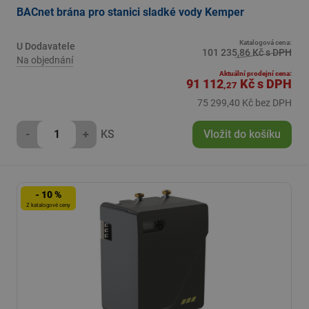
BACnet brána pro stanici sladké vody Kemper
Katalogová cena:
U Dodavatele
101 235,86 Kč s DPH
Na objednání
Aktuální prodejní cena:
91 112
Kč
s DPH
,27
75 299,40 Kč bez DPH
-
+
KS
Vložit do košíku
- 10 %
Z katalogové ceny