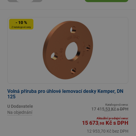
- 10 %
Z katalogové ceny
Volná příruba pro úhlové lemovací desky Kemper, DN
125
Katalogová cena:
U Dodavatele
17 415,53 Kč s DPH
Na objednání
Aktuální prodejní cena:
15 673
Kč
s DPH
,98
12 953,70 Kč bez DPH