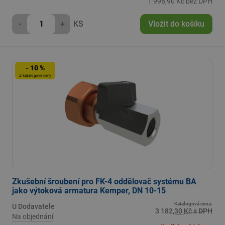
1 998,90 Kč bez DPH
-
+
KS
Vložit do košíku
- 10 %
Z katalogové ceny
Zkušební šroubení pro FK-4 oddělovač systému BA
jako výtoková armatura Kemper, DN 10-15
Katalogová cena:
U Dodavatele
3 182,30 Kč s DPH
Na objednání