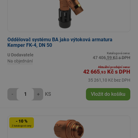
Oddělovač systému BA jako výtoková armatura
Kemper FK-4, DN 50
Katalogová cena:
U Dodavatele
47 406,59 Kč s DPH
Na objednání
Aktuální prodejní cena:
42 665
Kč
s DPH
,93
35 261,10 Kč bez DPH
-
+
KS
Vložit do košíku
- 10 %
Z katalogové ceny