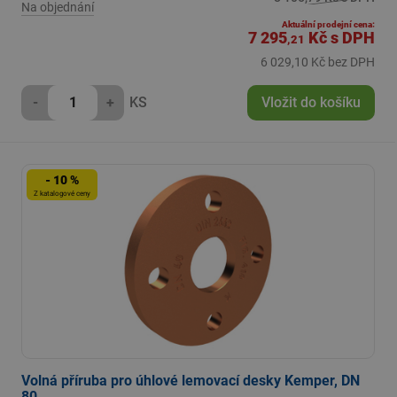
Na objednání
Aktuální prodejní cena:
7 295
Kč
s DPH
,21
6 029,10 Kč bez DPH
-
+
KS
Vložit do košíku
- 10 %
Z katalogové ceny
Volná příruba pro úhlové lemovací desky Kemper, DN
80