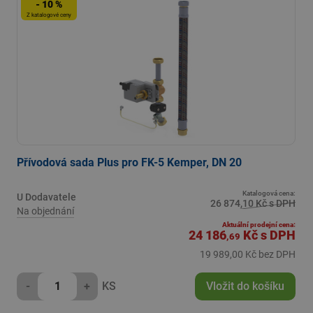
- 10 %
Z katalogové ceny
Přívodová sada Plus pro FK-5 Kemper, DN 20
Katalogová cena:
U Dodavatele
26 874,10 Kč s DPH
Na objednání
Aktuální prodejní cena:
24 186
Kč
s DPH
,69
19 989,00 Kč bez DPH
-
+
KS
Vložit do košíku