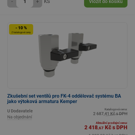
-
+
KS
Vložit do košíku
- 10 %
Z katalogové ceny
Zkušební set ventilů pro FK-4 oddělovač systému BA
jako výtoková armatura Kemper
Katalogová cena:
U Dodavatele
2 687,41 Kč s DPH
Na objednání
Aktuální prodejní cena:
2 418
Kč
s DPH
,67