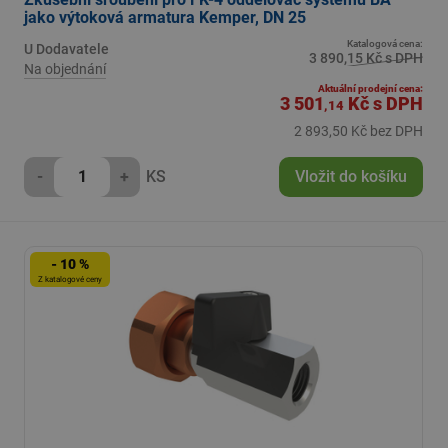
jako výtoková armatura Kemper, DN 25
Katalogová cena:
U Dodavatele
3 890,15 Kč s DPH
Na objednání
Aktuální prodejní cena:
3 501
Kč
s DPH
,14
2 893,50 Kč bez DPH
-
+
KS
Vložit do košíku
- 10 %
Z katalogové ceny