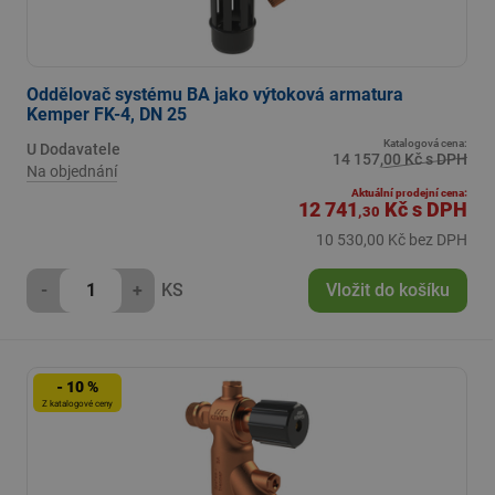
Oddělovač systému BA jako výtoková armatura
Kemper FK-4, DN 25
Katalogová cena:
U Dodavatele
14 157,00 Kč s DPH
Na objednání
Aktuální prodejní cena:
12 741
Kč
s DPH
,30
10 530,00 Kč bez DPH
-
+
KS
Vložit do košíku
- 10 %
Z katalogové ceny