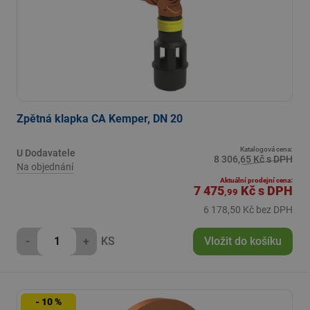
Zpětná klapka CA Kemper, DN 20
Katalogová cena:
U Dodavatele
8 306,65 Kč s DPH
Na objednání
Aktuální prodejní cena:
7 475
Kč
s DPH
,99
6 178,50 Kč bez DPH
-
+
KS
Vložit do košíku
- 10 %