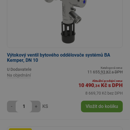
Výtokový ventil bytového oddělovače systémů BA
Kemper, DN 10
Katalogová cena:
U Dodavatele
11 655,93 Kč s DPH
Na objednání
Aktuální prodejní cena:
10 490
Kč
s DPH
,34
8 669,70 Kč bez DPH
-
+
KS
Vložit do košíku