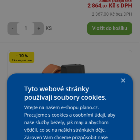
Aktuální prodejní cena:
2 864
Kč
s DPH
,07
2 367,00 Kč bez DPH
-
+
KS
Vložit do košíku
- 10 %
Z katalogové ceny
×
Tyto webové stránky
používají soubory cookies.
Vítejte na našem e-shopu plano.cz.
Pracujeme s cookies a osobními údaji, aby
naše služby běžely, jak mají a abychom
Zkušební šroubení pro FK-4 oddělovač systému BA
věděli, co se na našich stránkách děje.
jako výtoková armatura Kemper, DN 20
Zároveň Vám chceme přizpůsobit naše