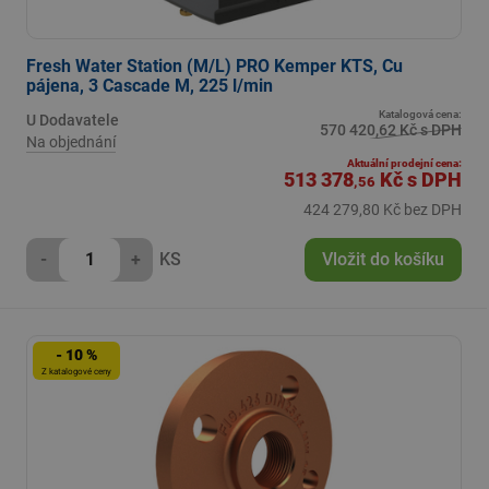
Fresh Water Station (M/L) PRO Kemper KTS, Cu
pájena, 3 Cascade M, 225 l/min
Katalogová cena:
U Dodavatele
570 420,62 Kč s DPH
Na objednání
Aktuální prodejní cena:
513 378
Kč
s DPH
,56
424 279,80 Kč bez DPH
-
+
KS
Vložit do košíku
- 10 %
Z katalogové ceny