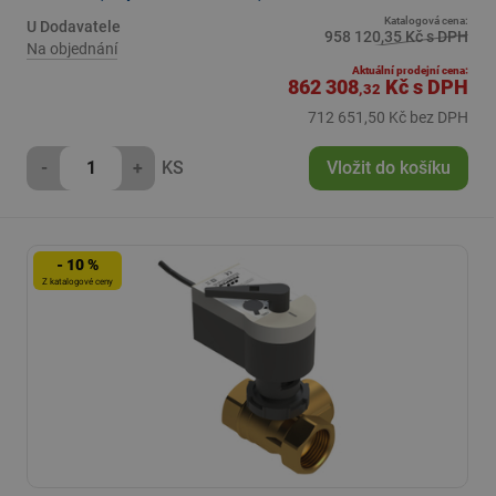
Katalogová cena:
U Dodavatele
958 120,35 Kč s DPH
Na objednání
Aktuální prodejní cena:
862 308
Kč
s DPH
,32
712 651,50 Kč bez DPH
-
+
KS
Vložit do košíku
- 10 %
Z katalogové ceny