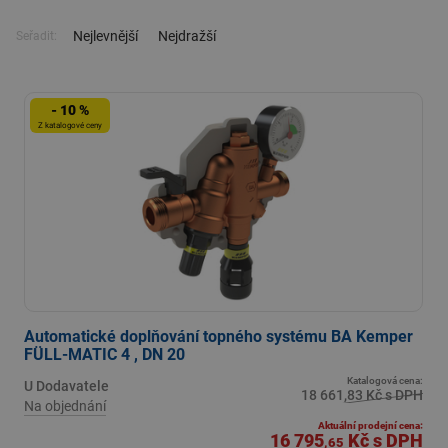
Nejlevnější
Nejdražší
Seřadit:
- 10 %
Z katalogové ceny
Automatické doplňování topného systému BA Kemper
FÜLL-MATIC 4 , DN 20
Katalogová cena:
U Dodavatele
18 661,83 Kč s DPH
Na objednání
Aktuální prodejní cena:
16 795
Kč
s DPH
,65