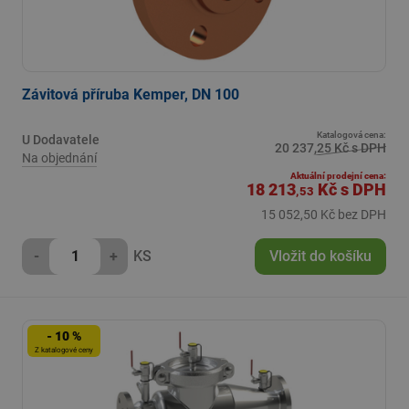
Závitová příruba Kemper, DN 100
Katalogová cena:
U Dodavatele
20 237,25 Kč s DPH
Na objednání
Aktuální prodejní cena:
18 213
Kč
s DPH
,53
15 052,50 Kč bez DPH
-
+
KS
Vložit do košíku
- 10 %
Z katalogové ceny