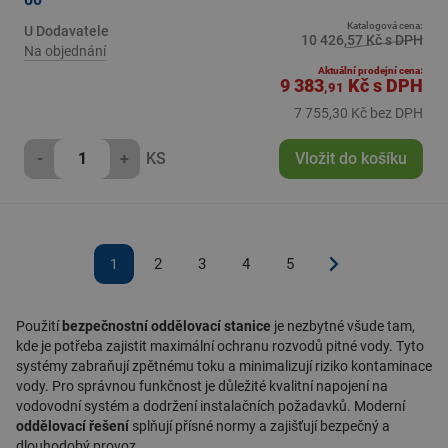
Katalogová cena:
U Dodavatele
10 426,57 Kč s DPH
Na objednání
Aktuální prodejní cena:
9 383
Kč
s DPH
,91
7 755,30 Kč bez DPH
-
+
KS
Vložit do košíku
2
3
4
5
1
Použití
bezpečnostní oddělovací stanice
je nezbytné všude tam,
kde je potřeba zajistit maximální ochranu rozvodů pitné vody. Tyto
systémy zabraňují zpětnému toku a minimalizují riziko kontaminace
vody. Pro správnou funkčnost je důležité kvalitní napojení na
vodovodní systém
a dodržení instalačních požadavků. Moderní
oddělovací řešení
splňují přísné normy a zajišťují bezpečný a
dlouhodobý provoz.