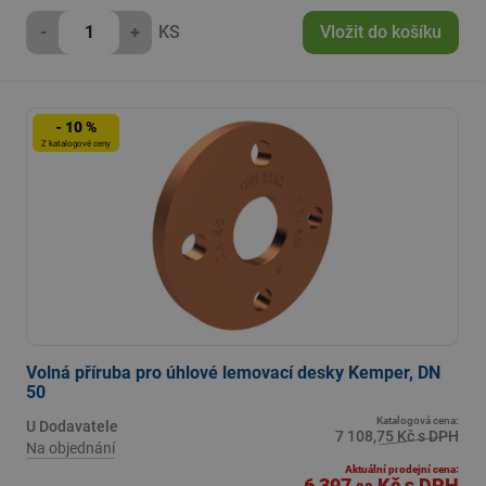
-
+
KS
Vložit do košíku
- 10 %
Z katalogové ceny
Volná příruba pro úhlové lemovací desky Kemper, DN
50
Katalogová cena:
U Dodavatele
7 108,75 Kč s DPH
Na objednání
Aktuální prodejní cena:
6 397
Kč
s DPH