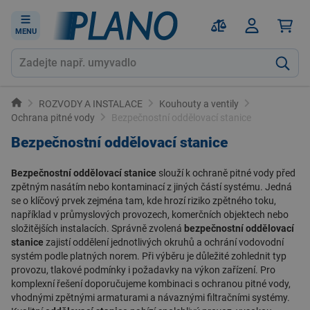
MENU
ROZVODY A INSTALACE
Kouhouty a ventily
Ochrana pitné vody
Bezpečnostní oddělovací stanice
Bezpečnostní oddělovací stanice
Bezpečnostní oddělovací stanice
slouží k ochraně pitné vody před
zpětným nasátím nebo kontaminací z jiných částí systému. Jedná
se o klíčový prvek zejména tam, kde hrozí riziko zpětného toku,
například v průmyslových provozech, komerčních objektech nebo
složitějších instalacích. Správně zvolená
bezpečnostní oddělovací
stanice
zajistí oddělení jednotlivých okruhů a ochrání vodovodní
systém podle platných norem. Při výběru je důležité zohlednit typ
provozu, tlakové podmínky i požadavky na výkon zařízení. Pro
komplexní řešení doporučujeme kombinaci s
ochranou pitné vody
,
vhodnými
zpětnými armaturami
a návaznými
filtračními systémy
.