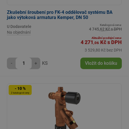
Zkušební šroubení pro FK-4 oddělovač systému BA
jako výtoková armatura Kemper, DN 50
Katalogová cena:
U Dodavatele
4 745,62 Kč s DPH
Na objednání
Aktuální prodejní cena:
4 271
Kč
s DPH
,06
3 529,80 Kč bez DPH
-
+
KS
Vložit do košíku
- 10 %
Z katalogové ceny