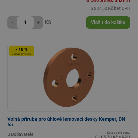
,88
5 287,50 Kč bez DPH
-
+
KS
Vložit do košíku
- 10 %
Z katalogové ceny
Volná příruba pro úhlové lemovací desky Kemper, DN
65
Katalogová cena:
U Dodavatele
8 105,79 Kč s DPH