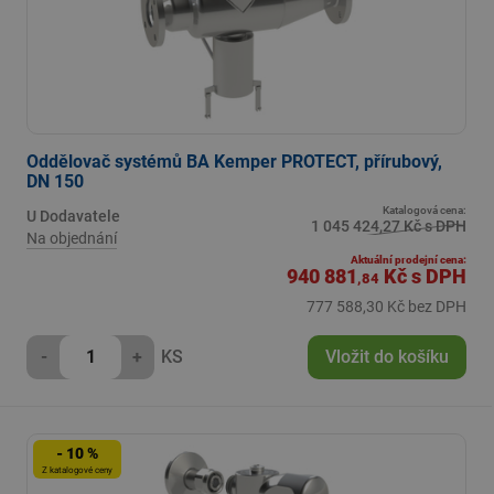
Oddělovač systémů BA Kemper PROTECT, přírubový,
DN 150
Katalogová cena:
U Dodavatele
1 045 424,27 Kč s DPH
Na objednání
Aktuální prodejní cena:
940 881
Kč
s DPH
,84
777 588,30 Kč bez DPH
-
+
KS
Vložit do košíku
- 10 %
Z katalogové ceny