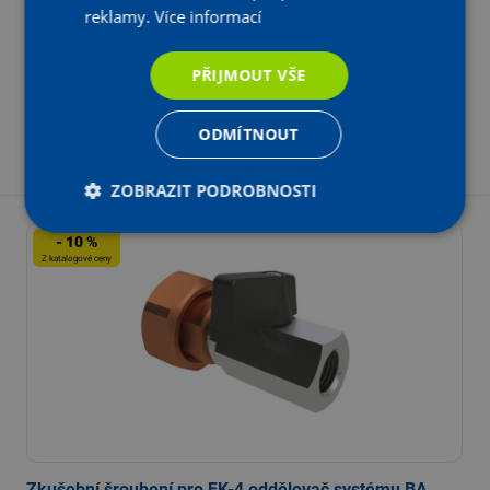
Katalogová cena:
U Dodavatele
reklamy.
Více informací
3 408,57 Kč s DPH
Na objednání
Aktuální prodejní cena:
3 067
Kč
s DPH
,71
PŘIJMOUT VŠE
2 535,30 Kč bez DPH
ODMÍTNOUT
-
+
KS
Vložit do košíku
ZOBRAZIT PODROBNOSTI
- 10 %
Z katalogové ceny
Zkušební šroubení pro FK-4 oddělovač systému BA