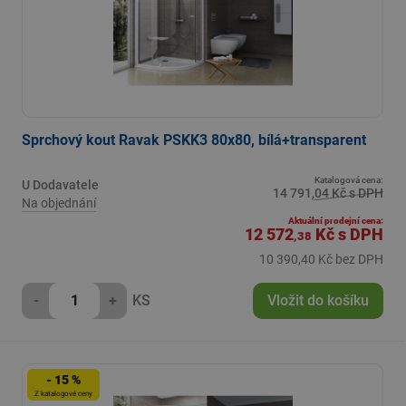
Sprchový kout Ravak PSKK3 80x80, bílá+transparent
Katalogová cena:
U Dodavatele
14 791,04 Kč s DPH
Na objednání
Aktuální prodejní cena:
12 572
Kč
s DPH
,38
10 390,40 Kč bez DPH
-
+
KS
Vložit do košíku
- 15 %
Z katalogové ceny