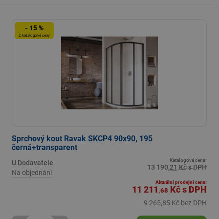
- 15 %
Z katalogové ceny
Sprchový kout Ravak SKCP4 90x90, 195
černá+transparent
Katalogová cena:
U Dodavatele
13 190,21 Kč s DPH
Na objednání
Aktuální prodejní cena:
11 211
Kč
s DPH
,68
9 265,85 Kč bez DPH