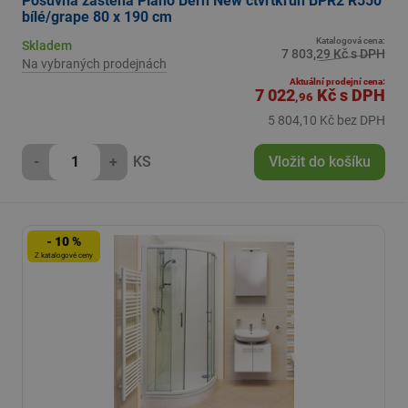
Posuvná zástěna Plano Bern New čtvrtkruh BPR2 R550
bílé/grape 80 x 190 cm
Katalogová cena:
Skladem
7 803,29 Kč s DPH
Na vybraných prodejnách
Aktuální prodejní cena:
7 022
Kč
s DPH
,96
5 804,10 Kč bez DPH
-
+
KS
Vložit do košíku
- 10 %
Z katalogové ceny