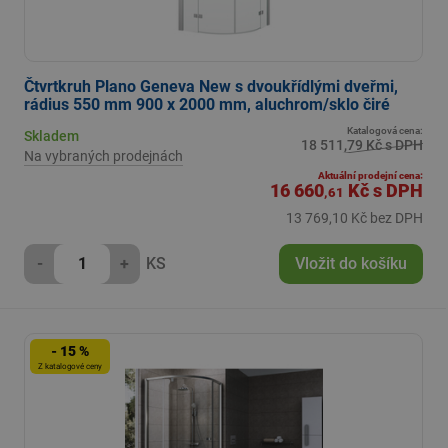
Čtvrtkruh Plano Geneva New s dvoukřídlými dveřmi,
rádius 550 mm 900 x 2000 mm, aluchrom/sklo čiré
Katalogová cena:
Skladem
18 511,79 Kč s DPH
Na vybraných prodejnách
Aktuální prodejní cena:
16 660
Kč
s DPH
,61
13 769,10 Kč bez DPH
-
+
KS
Vložit do košíku
- 15 %
Z katalogové ceny