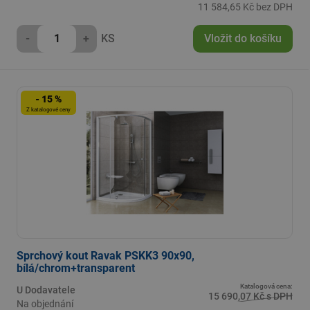
11 584,65 Kč bez DPH
-
+
KS
Vložit do košíku
- 15 %
Z katalogové ceny
Sprchový kout Ravak PSKK3 90x90,
bílá/chrom+transparent
Katalogová cena:
U Dodavatele
15 690,07 Kč s DPH
Na objednání