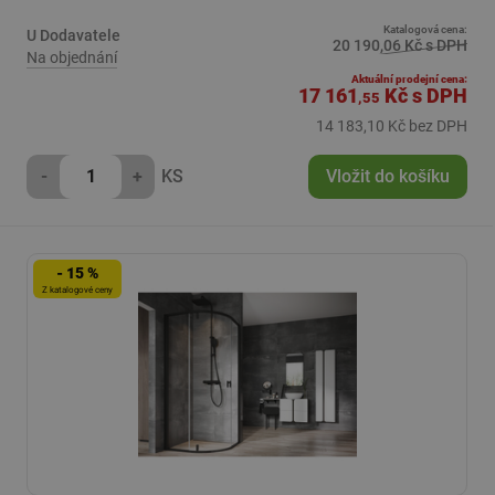
Katalogová cena:
U Dodavatele
20 190,06 Kč s DPH
Na objednání
Aktuální prodejní cena:
17 161
Kč
s DPH
,55
14 183,10 Kč bez DPH
-
+
KS
Vložit do košíku
- 15 %
Z katalogové ceny