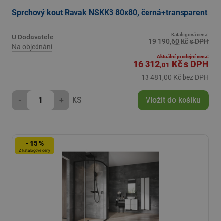
Sprchový kout Ravak NSKK3 80x80, černá+transparent
Katalogová cena:
U Dodavatele
19 190,60 Kč s DPH
Na objednání
Aktuální prodejní cena:
16 312
Kč
s DPH
,01
13 481,00 Kč bez DPH
-
+
KS
Vložit do košíku
- 15 %
Z katalogové ceny