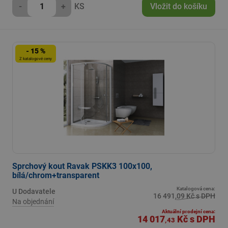
-
+
KS
Vložit do košíku
- 15 %
Z katalogové ceny
Sprchový kout Ravak PSKK3 100x100,
bílá/chrom+transparent
Katalogová cena:
U Dodavatele
16 491,09 Kč s DPH
Na objednání
Aktuální prodejní cena:
14 017
Kč
s DPH
,43