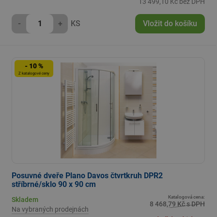
13 499,10 Kč bez DPH
-
+
KS
Vložit do košíku
- 10 %
Z katalogové ceny
Posuvné dveře Plano Davos čtvrtkruh DPR2
stříbrné/sklo 90 x 90 cm
Katalogová cena:
Skladem
8 468,79 Kč s DPH
Na vybraných prodejnách