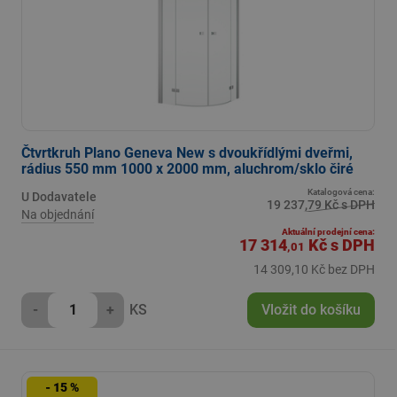
Čtvrtkruh Plano Geneva New s dvoukřídlými dveřmi,
rádius 550 mm 1000 x 2000 mm, aluchrom/sklo čiré
Katalogová cena:
U Dodavatele
19 237,79 Kč s DPH
Na objednání
Aktuální prodejní cena:
17 314
Kč
s DPH
,01
14 309,10 Kč bez DPH
-
+
KS
Vložit do košíku
- 15 %