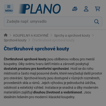
MENU
KOUPELNY A KUCHYNĚ
Sprchy a sprchové kouty
Sprchové kouty
Čtvrtkruhové sprchové kouty
Čtvrtkruhové sprchové kouty
Čtvrtkruhové sprchové kouty
jsou oblíbenou volbou pro menší
koupelny. Díky svému tvaru šetří místo a zároveň poskytují
dostatek prostoru pro komfortní sprchování
. Hodí se do rohu
místnosti a často mají posuvné dveře, které nevyžadují další prostor
pro otevírání.
Sprchové kouty
jsou dostupné v různých rozměrech,
provedeních skla a rámů. Jejich výhodou je jednoduchá údržba,
odolnost a estetický vzhled. Instalace je snadná a díky moderním
materiálům zajišťují
dlouhou životnost a vodotěsnost
. Jsou
ideálním řešením pro moderní i klasické koupelny.