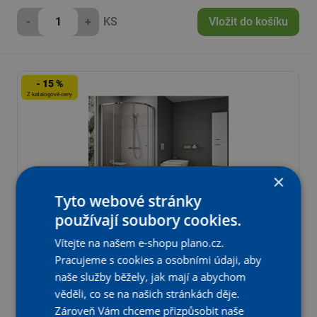
-
+
KS
Vložit do košíku
- 15 %
Z katalogové ceny
×
Tyto webové stránky
používají soubory cookies.
Vítejte na našem e-shopu plano.cz.
Sprchový kout Ravak PSKK3 100x100,
lesk+transparent
Pracujeme s cookies a osobními údaji, aby
naše služby běžely, jak mají a abychom
Katalogová cena:
U Dodavatele
18 990,95 Kč s DPH
věděli, co se na našich stránkách děje.
Na objednání
Aktuální prodejní cena:
Zároveň Vám chceme přizpůsobit naše