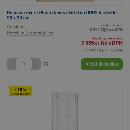
Posuvné dveře Plano Davos čtvrtkruh DPR2 bílé/sklo
90 x 90 cm
Katalogová cena:
Skladem
8 372,23 Kč s DPH
Na vybraných prodejnách
Aktuální prodejní cena:
7 535
Kč
s DPH
,01
6 227,28 Kč bez DPH
-
+
KS
Vložit do košíku
- 10 %
Z katalogové ceny