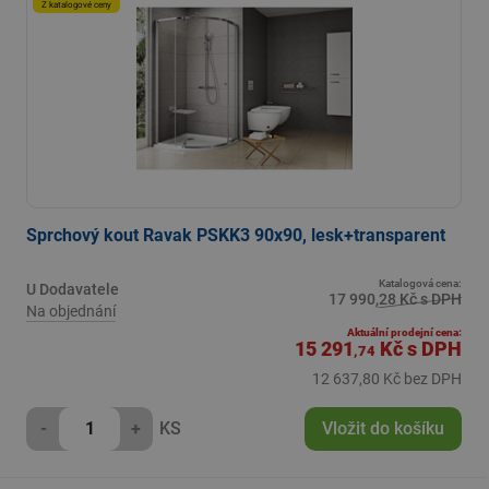
Z katalogové ceny
Sprchový kout Ravak PSKK3 90x90, lesk+transparent
Katalogová cena:
U Dodavatele
17 990,28 Kč s DPH
Na objednání
Aktuální prodejní cena:
15 291
Kč
s DPH
,74
12 637,80 Kč bez DPH
-
+
KS
Vložit do košíku