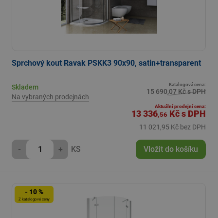
Sprchový kout Ravak PSKK3 90x90, satin+transparent
Katalogová cena:
Skladem
15 690,07 Kč s DPH
Na vybraných prodejnách
Aktuální prodejní cena:
13 336
Kč
s DPH
,56
11 021,95 Kč bez DPH
-
+
KS
Vložit do košíku
- 10 %
Z katalogové ceny