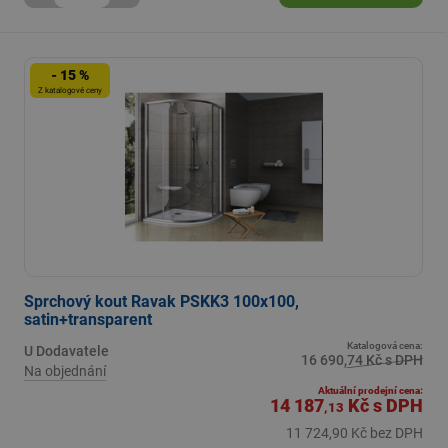
- 15 %
Z katalogové ceny
Sprchový kout Ravak PSKK3 100x100,
satin+transparent
Katalogová cena:
U Dodavatele
16 690,74 Kč s DPH
Na objednání
Aktuální prodejní cena:
14 187
Kč
s DPH
,13
11 724,90 Kč bez DPH