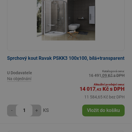
Sprchový kout Ravak PSKK3 100x100, bílá+transparent
Katalogová cena:
U Dodavatele
16 491,09 Kč s DPH
Na objednání
Aktuální prodejní cena:
14 017
Kč
s DPH
,43
11 584,65 Kč bez DPH
-
+
KS
Vložit do košíku