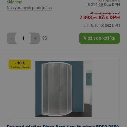
Katalogová cena:
Skladem
8 214,69 Kč s DPH
Na vybraných prodejnách
Aktuální prodejní cena:
7 393
Kč
s DPH
,22
6 110,10 Kč bez DPH
-
+
KS
Vložit do košíku
- 10 %
Z katalogové ceny