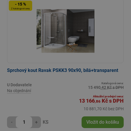
- 15 %
Z katalogové ceny
Sprchový kout Ravak PSKK3 90x90, bílá+transparent
Katalogová cena:
U Dodavatele
15 490,42 Kč s DPH
Na objednání
Aktuální prodejní cena:
13 166
Kč
s DPH
,86
10 881,70 Kč bez DPH
-
+
KS
Vložit do košíku