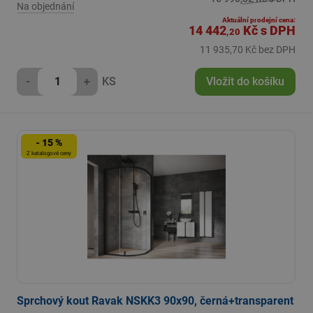
Na objednání
Aktuální prodejní cena:
14 442
Kč
s DPH
,20
11 935,70 Kč bez DPH
-
+
KS
Vložit do košíku
- 15 %
Z katalogové ceny
Sprchový kout Ravak NSKK3 90x90, černá+transparent