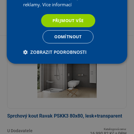
16 142
Kč
s DPH
,31
reklamy.
Více informací
13 340,75 Kč bez DPH
PŘIJMOUT VŠE
-
+
KS
Vložit do košíku
ODMÍTNOUT
- 15 %
ZOBRAZIT PODROBNOSTI
Z katalogové ceny
Sprchový kout Ravak PSKK3 80x80, lesk+transparent
Katalogová cena:
U Dodavatele
16 990,82 Kč s DPH