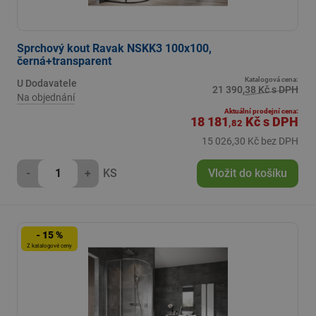
Sprchový kout Ravak NSKK3 100x100,
černá+transparent
Katalogová cena:
U Dodavatele
21 390,38 Kč s DPH
Na objednání
Aktuální prodejní cena:
18 181
Kč
s DPH
,82
15 026,30 Kč bez DPH
-
+
KS
Vložit do košíku
- 15 %
Z katalogové ceny