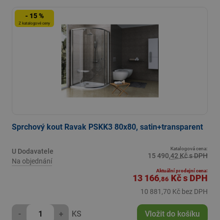
- 15 %
Z katalogové ceny
Sprchový kout Ravak PSKK3 80x80, satin+transparent
Katalogová cena:
U Dodavatele
15 490,42 Kč s DPH
Na objednání
Aktuální prodejní cena:
13 166
Kč
s DPH
,86
10 881,70 Kč bez DPH
-
+
KS
Vložit do košíku