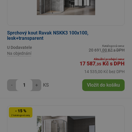
Sprchový kout Ravak NSKK3 100x100,
lesk+transparent
Katalogová cena:
U Dodavatele
20 691,00 Kč s DPH
Na objednání
Aktuální prodejní cena:
17 587
Kč
s DPH
,35
14 535,00 Kč bez DPH
-
+
KS
Vložit do košíku
- 15 %
Z katalogové ceny