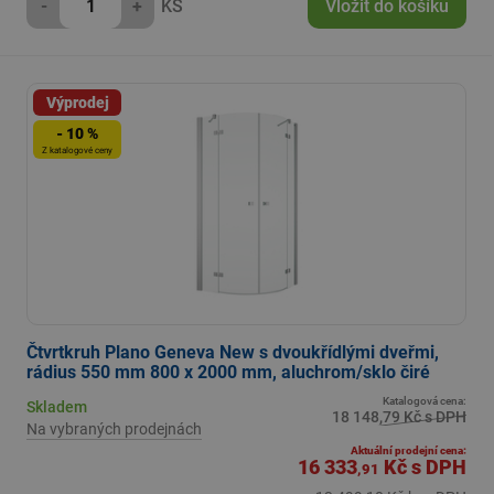
-
+
KS
Vložit do košíku
Výprodej
- 10 %
Z katalogové ceny
Čtvrtkruh Plano Geneva New s dvoukřídlými dveřmi,
rádius 550 mm 800 x 2000 mm, aluchrom/sklo čiré
Katalogová cena:
Skladem
18 148,79 Kč s DPH
Na vybraných prodejnách
Aktuální prodejní cena:
16 333
Kč
s DPH
,91