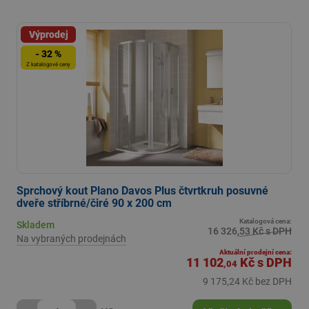
Výprodej
- 32 %
Z katalogové ceny
Sprchový kout Plano Davos Plus čtvrtkruh posuvné
dveře stříbrné/čiré 90 x 200 cm
Katalogová cena:
Skladem
16 326,53 Kč s DPH
Na vybraných prodejnách
Aktuální prodejní cena:
11 102
Kč
s DPH
,04
9 175,24 Kč bez DPH