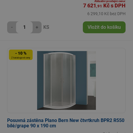
Aktuální prodejní cena:
7 621
Kč
s DPH
,91
6 299,10 Kč bez DPH
-
+
KS
Vložit do košíku
- 10 %
Z katalogové ceny
Posuvná zástěna Plano Bern New čtvrtkruh BPR2 R550
bílé/grape 90 x 190 cm