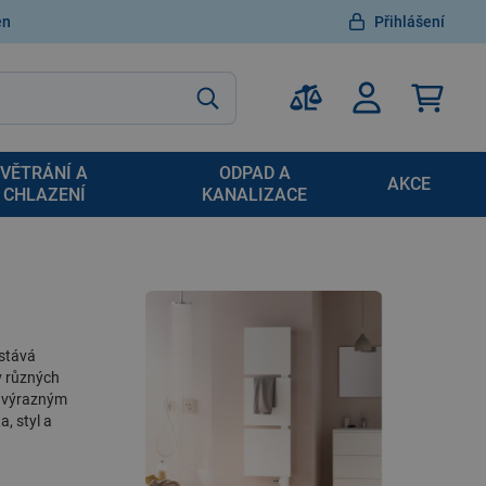
en
Přihlášení
VĚTRÁNÍ A
ODPAD A
AKCE
CHLAZENÍ
KANALIZACE
 stává
 v různých
é výrazným
, styl a