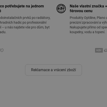
 co potřebujete na jednom
Naše vlastní značka =
ě
férovou cenu
doinstalačních prvků po radiátory,
Produkty Optiline, Plano 
hradních hadic po profesionální
precizní zpracování a vý
í – u nás najdete vše pro dům, byt
Nakupujete přímo od spec
radu.
koupelny, vodu a topení.
Reklamace a vrácení zboží