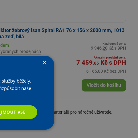
iátor žebrový Isan Spiral RA1 76 x 156 x 2000 mm, 1013
na zeď, bílá
Katalogová cena:
adem
9 946,20 Kč s DPH
vybraných prodejnách
Aktuální prodejní cena:
×
7 459
Kč
s DPH
,65
6 165,00 Kč bez DPH
 služby běžely,
+
KS
Vložit do košíku
řizpůsobit naše
IJMOUT VŠE
ěr moderních tvarů, barev a materiálů pro náročné uživatele.