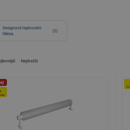
Designová teplovodní
(2)
tělesa
jlevnější
Nejdražší
ej
Z k
%
 ceny