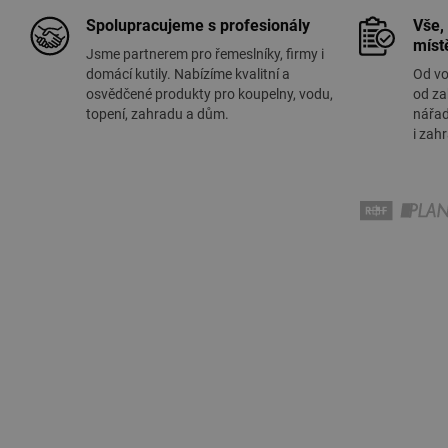
Spolupracujeme s profesionály
Vše,
míst
Jsme partnerem pro řemeslníky, firmy i
domácí kutily. Nabízíme kvalitní a
Od vo
osvědčené produkty pro koupelny, vodu,
od za
topení, zahradu a dům.
nářad
i zah