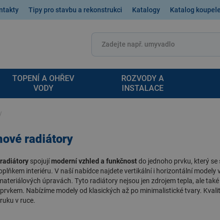
ntakty
Tipy pro stavbu a rekonstrukci
Katalogy
Katalog koupel
TOPENÍ A OHŘEV
ROZVODY A
VODY
INSTALACE
y
ové radiátory
radiátory
spojují
moderní vzhled a funkčnost
do jednoho prvku, který se
plňkem interiéru. V naší nabídce najdete vertikální i horizontální modely
ateriálových úpravách. Tyto radiátory nejsou jen zdrojem tepla, ale tak
prvkem. Nabízíme modely od klasických až po minimalistické tvary. Kvalita
ruku v ruce.