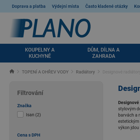
Doprava a platba
Výdejní místa
Často kladené otázky
Ko
KOUPELNY A
DŮM, DÍLNA A
KUCHYNĚ
ZAHRADA
TOPENÍ A OHŘEV VODY
Radiátory
Designové radiátor
Design
Filtrování
Designové 
Značka
stylovým do
Isan (2)
barvách a m
estetickým 
výkon jdou 
Cena s DPH