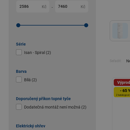
Kč
Kč
-
Série
Isan - Spiral (2)
Ne
Seřadit:
Barva
Bílá (2)
Výprod
- 65 
Z katalogové
Doporučený příkon topné tyče
Dodatečná montáž není možná (2)
Elektrický ohřev