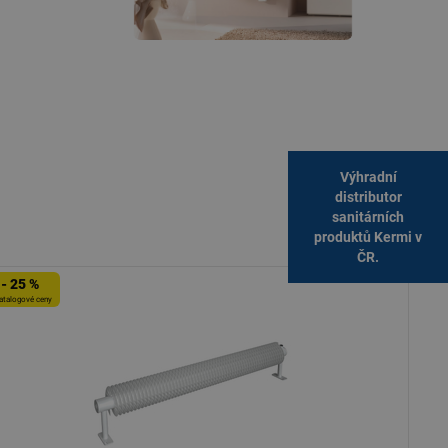
Výhradní
distributor
sanitárních
produktů Kermi v
ČR.
- 25 %
atalogové ceny