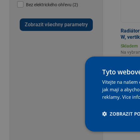
Bez elektrického ohřevu (2)
Zobrazit všechny parametry
Radiátor
W, vertik
Skladem
Na vybra
Tyto webové
Vítejte na našem 
-
jak mají a abych
reklamy.
Více inf
ZOBRAZIT P
Designové 
Kombinují