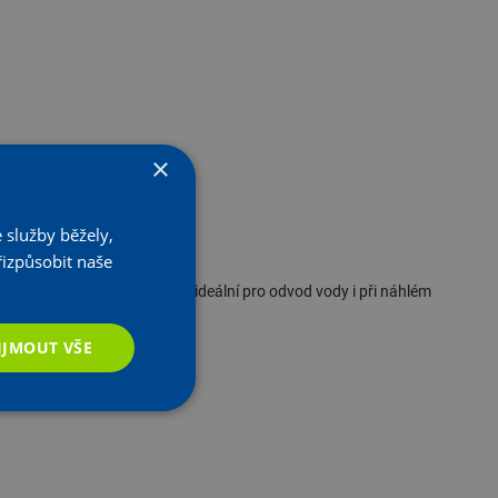
×
 služby běžely,
řizpůsobit naše
, odolné a snadno přenosné
, ideální pro odvod vody i při náhlém
IJMOUT VŠE