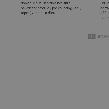
domácí kutily. Nabízíme kvalitní a
Od vo
osvědčené produkty pro koupelny, vodu,
od za
topení, zahradu a dům.
nářad
i zah