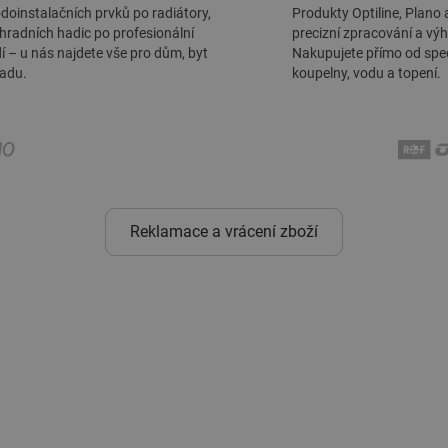
doinstalačních prvků po radiátory,
Produkty Optiline, Plano 
hradních hadic po profesionální
precizní zpracování a vý
í – u nás najdete vše pro dům, byt
Nakupujete přímo od spec
radu.
koupelny, vodu a topení.
Reklamace a vrácení zboží