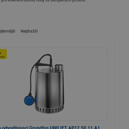
 pro efektivní odvod vody ze zatopených prostor.
jlevnější
Nejdražší
%
 ceny
o odvodňovací Grundfos UNILIFT AP12.50.11.A1