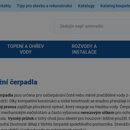
ntakty
Tipy pro stavbu a rekonstrukci
Katalogy
Katalog koupel
TOPENÍ A OHŘEV
ROZVODY A
VODY
INSTALACE
žní čerpadla
erpadla
jsou určena pro odčerpávání čisté nebo mírně znečištěné vody z 
ádrží. Díky kompaktní konstrukci a nízké hmotnosti se snadno přenášejí i in
ý provoz
zajišťuje plovákový spínač, který reaguje na hladinu vody. Čerp
i mechanickým nečistotám a často vybavena
nerezovým sítkem
pro och
ola.
Vysoký průtok
a tichý chod jsou ideální pro nouzové i běžné použití.
ouhá životnost dělají z těchto čerpadel spolehlivého pomocníka.
Drenážní