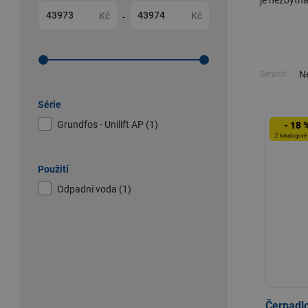
je nezbytná
Kč
Kč
-
Ne
Seřadit:
Série
Grundfos - Unilift AP (1)
- 18 
Z katalogové
Použití
Odpadní voda (1)
Čerpadl