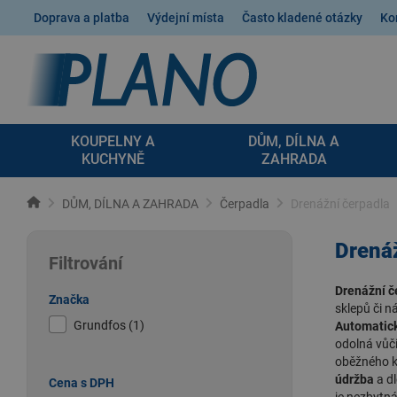
Doprava a platba
Výdejní místa
Často kladené otázky
Ko
KOUPELNY A
DŮM, DÍLNA A
KUCHYNĚ
ZAHRADA
DŮM, DÍLNA A ZAHRADA
Čerpadla
Drenážní čerpadla
Drená
Filtrování
Drenážní č
Značka
sklepů či n
Grundfos (1)
Automatick
odolná vůč
oběžného k
údržba
a dl
Cena s DPH