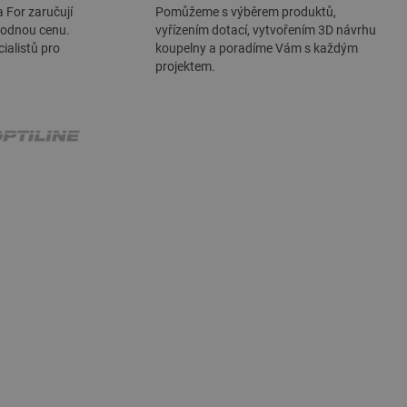
a For zaručují
Pomůžeme s výběrem produktů,
hodnou cenu.
vyřízením dotací, vytvořením 3D návrhu
ialistů pro
koupelny a poradíme Vám s každým
projektem.