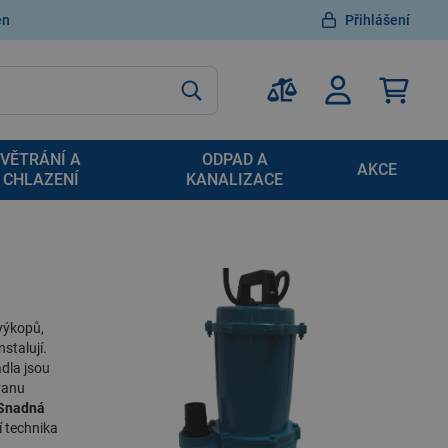
en
Přihlášení
VĚTRÁNÍ A
ODPAD A
AKCE
CHLAZENÍ
KANALIZACE
výkopů,
stalují.
adla jsou
ranu
Snadná
 technika