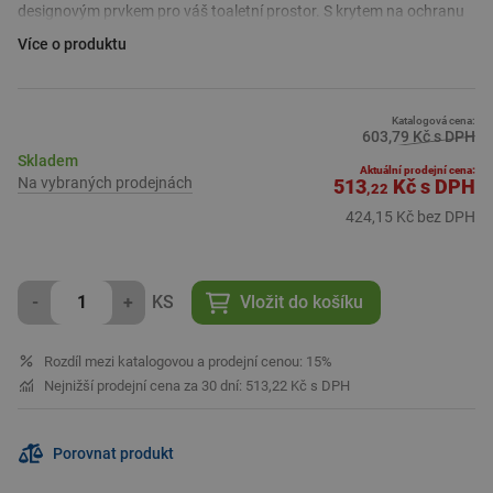
designovým prvkem pro váš toaletní prostor. S krytem na ochranu
toaletního papíru před vlhkostí a prachem poskytuje tento držák
Více o produktu
praktickou a hygienickou úložnou možnost.
Díky jednoduchému a modernímu provedení je tento držák
toaletního papíru
snadno instalovatelný a vhodný
pro každý typ
koupelny. Plano Davos Ring s krytem
kombinuje eleganci s
Katalogová cena:
603,79 Kč s DPH
funkčností
, to přináší do vaší koupelny pohodlí a vkus.
Skladem
Aktuální prodejní cena:
Na vybraných prodejnách
513
Kč
s DPH
Parametry
,22
Materiál: mosaz
424,15 Kč bez DPH
Barva: chrom
Design: oválný
Plano
, osvědčený výrobce v oblasti koupelnového a toaletního
-
+
KS
Vložit do košíku
vybavení, nabízí nejen kvalitní držáky toaletního papíru, ale také
široký sortiment produktů pro technické zabezpečení budov. S
Rozdíl mezi katalogovou a prodejní cenou: 15%
Plano získáte nejen
efektivní a stylová řešení
pro vaši koupelnu,
Nejnižší prodejní cena za 30 dní: 513,22 Kč s DPH
ale i důvěru v kvalitu.
Porovnat produkt