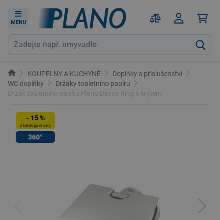
MENU
KOUPELNY A KUCHYNĚ
Doplňky a příslušenství
WC doplňky
Držáky toaletního papíru
Držák toaletního papíru Plano Davos Ring s krytem
- 15 %
Z katalogové ceny
360°