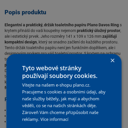
Popis produktu
Elegantní a praktický, držák toaletního papíru Plano Davos Ring
s
krytem přináší do vaší koupelny nejenom
praktický úložný prostor
,
ale i estetický prvek. Jeho rozměry 141 x 109 x 126 mm
zajišťují
kompaktní design
, který se snadno začlení do každého prostoru.
Tento držák toaletního papíru není jen funkčním doplňkem, ale i
designovým prvkem pro váš toaletní prostor. S krytem na ochranu
×
toaletního papíru před vlhkostí a prachem poskytuje tento držák
praktickou a hygienickou úložnou možnost.
Tyto webové stránky
Díky jednoduchému a modernímu provedení je tento držák
používají soubory cookies.
toaletního papíru
snadno instalovatelný a vhodný
pro každý typ
koupelny. Plano Davos Ring s krytem
kombinuje eleganci s
Vítejte na našem e-shopu plano.cz.
funkčností
, to přináší do vaší koupelny pohodlí a vkus.
Pracujeme s cookies a osobními údaji, aby
naše služby běžely, jak mají a abychom
Parametry
věděli, co se na našich stránkách děje.
Materiál: mosaz
Zároveň Vám chceme přizpůsobit naše
Barva: chrom
reklamy.
Více informací
Design: oválný