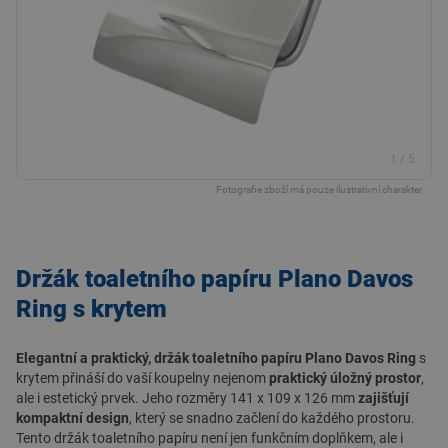
1
/
5
Fotografie zboží má pouze ilustrativní charakter
Držák toaletního papíru Plano Davos
Ring s krytem
Elegantní a praktický, držák toaletního papíru Plano Davos Ring
s
krytem přináší do vaší koupelny nejenom
praktický úložný prostor
,
ale i estetický prvek. Jeho rozměry 141 x 109 x 126 mm
zajišťují
kompaktní design
, který se snadno začlení do každého prostoru.
Tento držák toaletního papíru není jen funkčním doplňkem, ale i