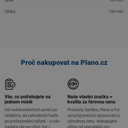
Šířka
109 mm
Výška
126 mm
Proč nakupovat na Plano.cz
Vše, co potřebujete na
Naše vlastní značka =
jednom místě
kvalita za férovou cenu
Od vodoinstalačních prvků po
Produkty Optiline, Plano a For
radiátory, od zahradních hadic
zaručují precizní zpracování a
po profesionální nářadí – u nás
výhodnou cenu. Nakupujete
najdete vše pro dům, byt i
přímo od specialistů pro