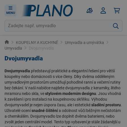
MENU
KOUPELNY A KUCHYNĚ
Umyvadla a umývátka
Umyvadla
Dvojumyvadla
Dvojumyvadla
Dvojumyvadla
představují praktické a elegantní řešení pro větší
koupelny nebo domácnosti s více členy. Díky dvěma odděleným
umyvadlovým prostorům umožňují pohodlné ranní a večerní rutiny
bez čekání. V naší nabídce najdete dvojumyvadla z keramiky, litého
mramoru nebo skla, ve
stylovém moderním designu
. Jsou vhodná
k zavěšení i pro instalaci na
koupelnovou skříňku
. Výhodou
dvojumyvadel je nejen úspora času, ale i estetické
sladění prostoru
.
Uživatelé ocení
snadné čištění
a odolnost vůči běžným nečistotám
a chemikáliím. Dvojumyvadlo lze doplnit dvěma bateriemi, nebo
zvolit jeden centrální model. Tento typ vybavení je stále žádanější u