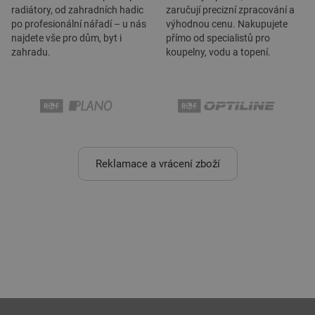
radiátory, od zahradních hadic
zaručují precizní zpracování a
po profesionální nářadí – u nás
výhodnou cenu. Nakupujete
najdete vše pro dům, byt i
přímo od specialistů pro
zahradu.
koupelny, vodu a topení.
Reklamace a vrácení zboží