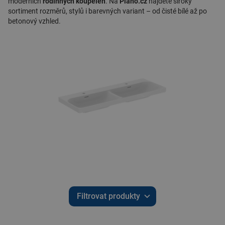
moderních
rodinných koupelen
. Na
Plano.cz
najdete široký
sortiment rozměrů, stylů i barevných variant – od čisté bílé až po
betonový vzhled.
Filtrovat produkty