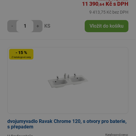
11 390
Kč
s DPH
,64
9 413,75 Kč bez DPH
-
+
KS
Vložit do košíku
- 15 %
Z katalogové ceny
dvojumyvadlo Ravak Chrome 120, s otvory pro baterie,
s přepadem
Katalogová cena: