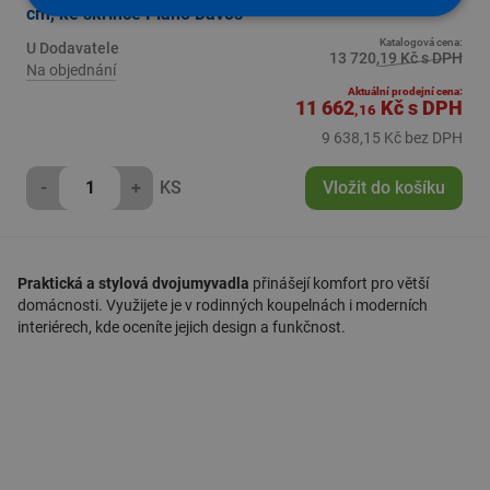
cm, ke skřínce Plano Davos
Katalogová cena:
U Dodavatele
13 720,19 Kč s DPH
Na objednání
Aktuální prodejní cena:
11 662
Kč
s DPH
,16
9 638,15 Kč bez DPH
-
+
KS
Vložit do košíku
Praktická a stylová dvojumyvadla
přinášejí komfort pro větší
domácnosti. Využijete je v rodinných koupelnách i moderních
interiérech, kde oceníte jejich design a funkčnost.