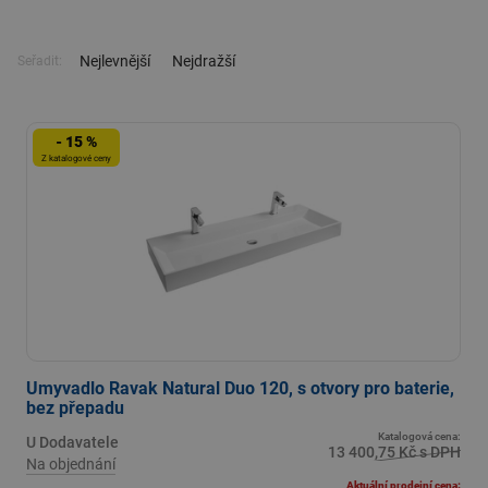
Nejlevnější
Nejdražší
Seřadit:
- 15 %
Z katalogové ceny
Umyvadlo Ravak Natural Duo 120, s otvory pro baterie,
bez přepadu
Katalogová cena:
U Dodavatele
13 400,75 Kč s DPH
Na objednání
Aktuální prodejní cena: