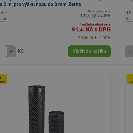
a 2 m, pro výšku nopu do 8 mm, černá
Katalogová cena:
tele
U D
101,64 Kč s DPH
ání
Na 
Aktuální prodejní cena:
91
Kč
s DPH
,48
75,60 Kč bez DPH
+
KS
Vložit do košíku
-
%
 ceny
Z k