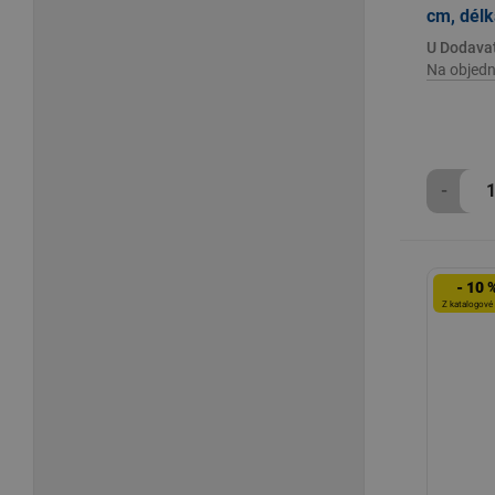
cm, délk
U Dodava
Na objedn
-
- 10 
Z katalogové