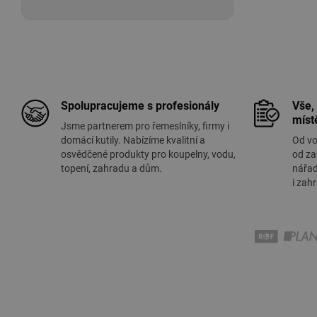
Spolupracujeme s profesionály
Vše,
míst
Jsme partnerem pro řemeslníky, firmy i
domácí kutily. Nabízíme kvalitní a
Od vo
osvědčené produkty pro koupelny, vodu,
od za
topení, zahradu a dům.
nářad
i zah