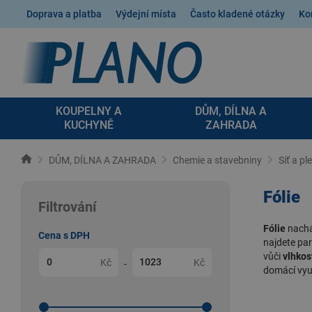
Doprava a platba
Výdejní místa
Často kladené otázky
Ko
KOUPELNY A
DŮM, DÍLNA A
KUCHYNĚ
ZAHRADA
DŮM, DÍLNA A ZAHRADA
Chemie a stavebniny
Síť a pl
Fólie
Filtrování
Fólie
nacház
Cena s DPH
najdete
par
vůči
vlhkos
Kč
Kč
-
domácí využ