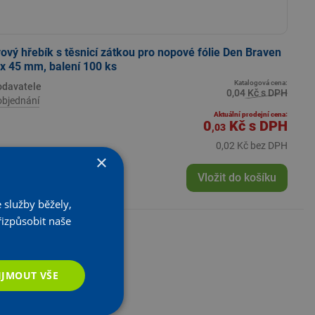
ový hřebík s těsnicí zátkou pro nopové fólie Den Braven
 x 45 mm, balení 100 ks
Katalogová cena:
odavatele
0,04 Kč s DPH
objednání
Aktuální prodejní cena:
0
Kč
s DPH
,03
0,02 Kč bez DPH
×
+
KS
Vložit do košíku
 služby běžely,
řizpůsobit naše
IJMOUT VŠE