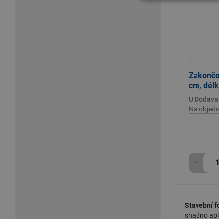
Zakončov
cm, délk
U Dodava
Na objedn
-
Stavební fó
snadno apl