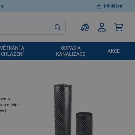
en
Přihlášení
VĚTRÁNÍ A
ODPAD A
AKCE
CHLAZENÍ
KANALIZACE
imentu
Jsou odolné
by i