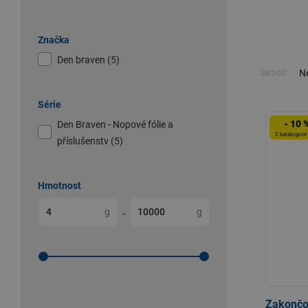
Značka
Den braven (5)
Ne
Seřadit:
Série
- 10 
Den Braven - Nopové fólie a
Z katalogové
příslušenstv (5)
Hmotnost
g
g
-
Zakončov