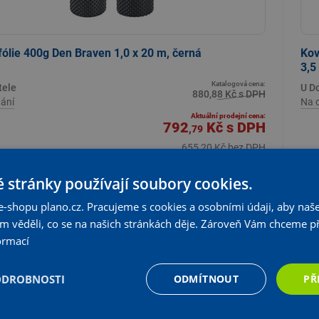
ólie 400g Den Braven 1,0 x 20 m, černá
Kov
3,5
Katalogová cena:
tele
U D
880,88 Kč s DPH
ání
Na 
Aktuální prodejní cena:
792
Kč
s DPH
,79
655,20 Kč bez DPH
+
KS
Vložit do košíku
-
 stránky používají soubory cookies.
e-shopu plano.cz. Pracujeme s cookies a osobními údaji, aby naše
om věděli, co se na našich stránkách děje. Zároveň Vám chceme p
ormací
%
 ceny
ODROBNOSTI
ODMÍTNOUT
PŘ