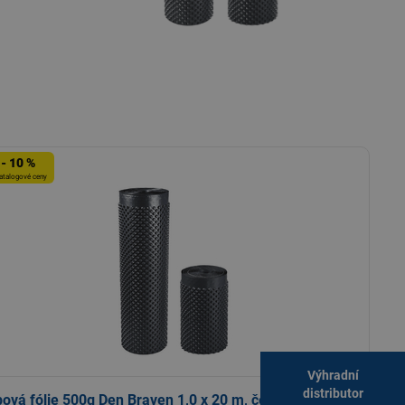
- 10 %
atalogové ceny
Výhradní
distributor
ová fólie 500g Den Braven 1,0 x 20 m, černá