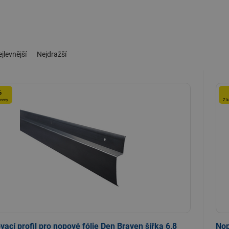
jlevnější
Nejdražší
%
 ceny
Z k
ací profil pro nopové fólie Den Braven šířka 6,8
Nop