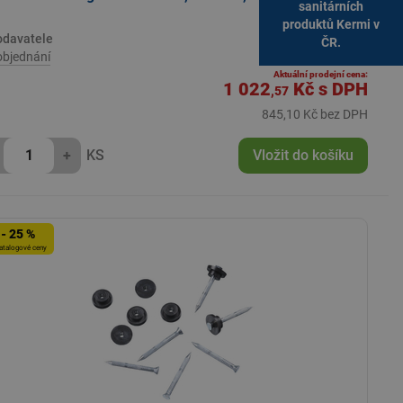
sanitárních
produktů Kermi v
Katalogová cena:
odavatele
ČR.
1 136,19 Kč s DPH
objednání
Aktuální prodejní cena:
1 022
Kč
s DPH
,57
845,10 Kč bez DPH
+
KS
Vložit do košíku
- 25 %
atalogové ceny