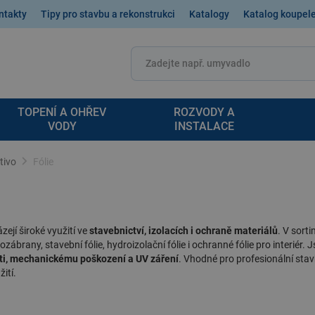
ntakty
Tipy pro stavbu a rekonstrukci
Katalogy
Katalog koupel
TOPENÍ A OHŘEV
ROZVODY A
VODY
INSTALACE
etivo
Fólie
ejí široké využití ve
stavebnictví, izolacích i ochraně materiálů
. V sort
ozábrany, stavební fólie, hydroizolační fólie
i ochranné fólie pro interiér. 
ti, mechanickému poškození a UV záření
. Vhodné pro profesionální stav
ití.