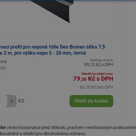
ací profil pro nopové fólie Den Braven šířka 7,5
a 2 m, pro výšku nopu 5 - 20 mm, černá
Katalogová cena:
tele
88,33 Kč s DPH
ání
Aktuální prodejní cena:
79
Kč
s DPH
,50
65,70 Kč bez DPH
+
KS
Vložit do košíku
lie
chrání konstrukce před vlhkostí, prachem i mechanickým poškozením. N
ikovatelné a ideální pro dlouhodobou ochranu.