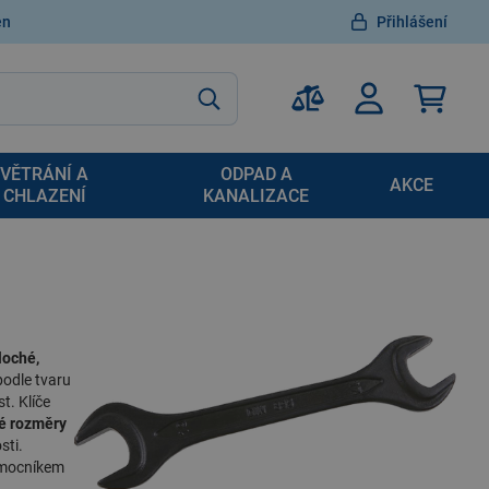
en
Přihlášení
VĚTRÁNÍ A
ODPAD A
AKCE
CHLAZENÍ
KANALIZACE
loché,
podle tvaru
t. Klíče
é rozměry
sti.
omocníkem