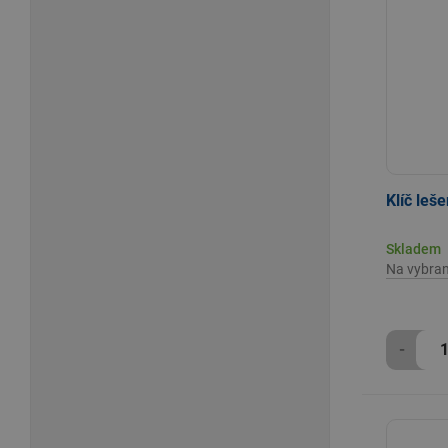
Klíč le
Skladem
Na vybra
-