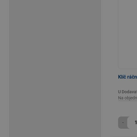
Klíč rá
U Dodava
Na objedn
-