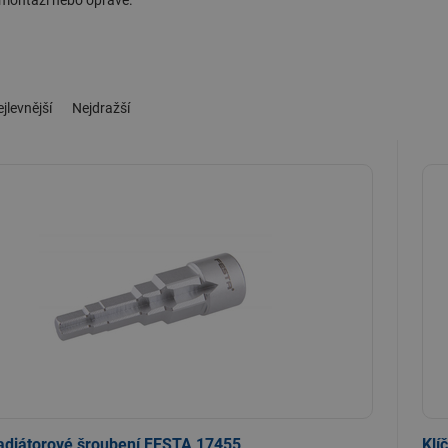
i montáži nebo opravě.
jlevnější
Nejdražší
radiátorové šroubení FESTA 17455
Klí