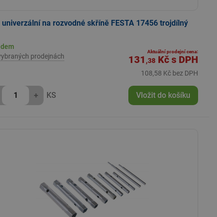
č univerzální na rozvodné skříně FESTA 17456 trojdílný
adem
Aktuální prodejní cena:
vybraných prodejnách
131
Kč
s DPH
,38
108,58 Kč bez DPH
+
KS
Vložit do košíku