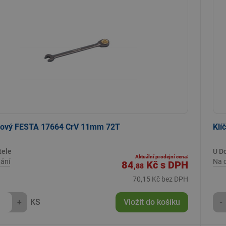
čnový FESTA 17664 CrV 11mm 72T
Klí
tele
U D
Aktuální prodejní cena:
ání
Na 
84
Kč
s DPH
,88
70,15 Kč bez DPH
+
KS
Vložit do košíku
-