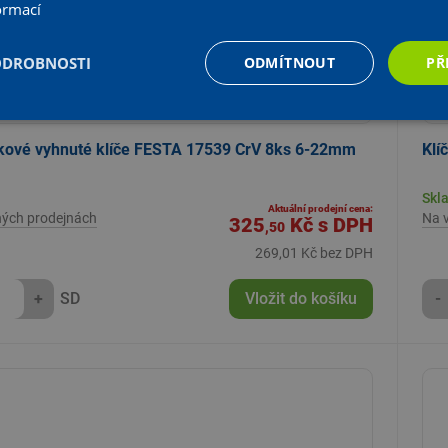
ormací
ODROBNOSTI
ODMÍTNOUT
PŘ
kové vyhnuté klíče FESTA 17539 CrV 8ks 6-22mm
Klí
Skl
Aktuální prodejní cena:
ných prodejnách
Na 
325
Kč
s DPH
,50
269,01 Kč bez DPH
+
SD
Vložit do košíku
-