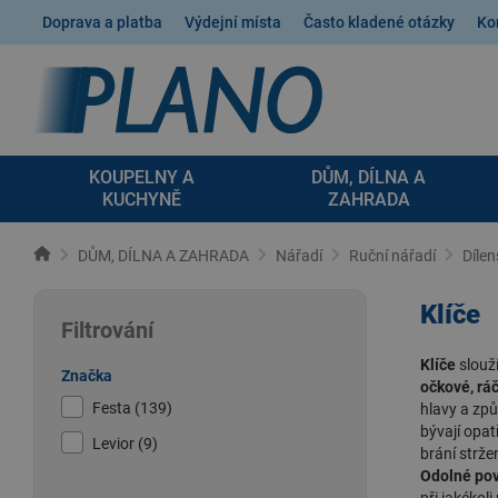
Doprava a platba
Výdejní místa
Často kladené otázky
Ko
KOUPELNY A
DŮM, DÍLNA A
KUCHYNĚ
ZAHRADA
DŮM, DÍLNA A ZAHRADA
Nářadí
Ruční nářadí
Dílen
Klíče
Filtrování
Klíče
slouž
Značka
očkové, rá
Festa (139)
hlavy a zp
bývají opa
Levior (9)
brání strže
Odolné pov