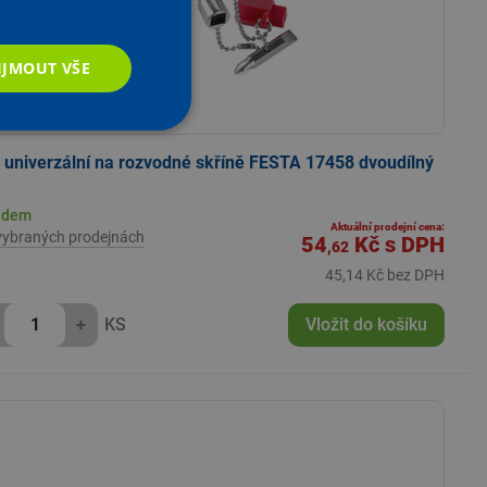
IJMOUT VŠE
č univerzální na rozvodné skříně FESTA 17458 dvoudílný
adem
Aktuální prodejní cena:
vybraných prodejnách
54
Kč
s DPH
,62
45,14 Kč bez DPH
+
KS
Vložit do košíku