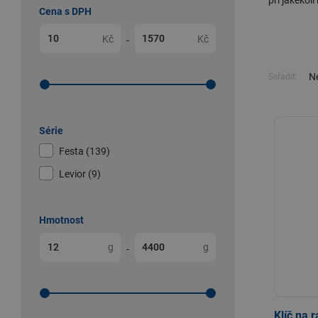
při jakékol
Cena s DPH
Kč
Kč
-
Ne
Seřadit:
Série
Festa (139)
Levior (9)
Hmotnost
g
g
-
Klíč na 