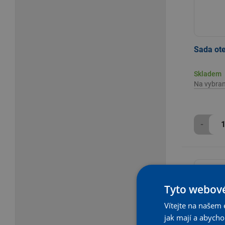
Sada ot
Skladem
Na vybra
-
Tyto webové
Vítejte na našem 
jak mají a abych