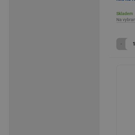
Skladem
Na vybra
-