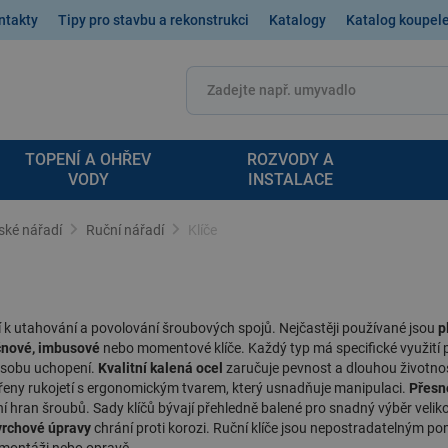
ntakty
Tipy pro stavbu a rekonstrukci
Katalogy
Katalog koupel
TOPENÍ A OHŘEV
ROZVODY A
VODY
INSTALACE
ské nářadí
Ruční nářadí
Klíče
í k utahování a povolování šroubových spojů. Nejčastěji používané jsou
p
čnové, imbusové
nebo momentové klíče. Každý typ má specifické využití 
ůsobu uchopení.
Kvalitní kalená ocel
zaručuje pevnost a dlouhou životnos
třeny rukojetí s ergonomickým tvarem, který usnadňuje manipulaci.
Přesn
ní hran šroubů. Sady klíčů bývají přehledně balené pro snadný výběr veliko
rchové úpravy
chrání proti korozi.
Ruční klíče
jsou nepostradatelným p