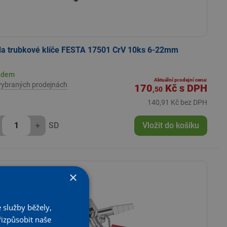
a trubkové klíče FESTA 17501 CrV 10ks 6-22mm
adem
Aktuální prodejní cena:
vybraných prodejnách
170
Kč
s DPH
,50
140,91 Kč bez DPH
+
SD
Vložit do košíku
×
 služby běžely,
řizpůsobit naše