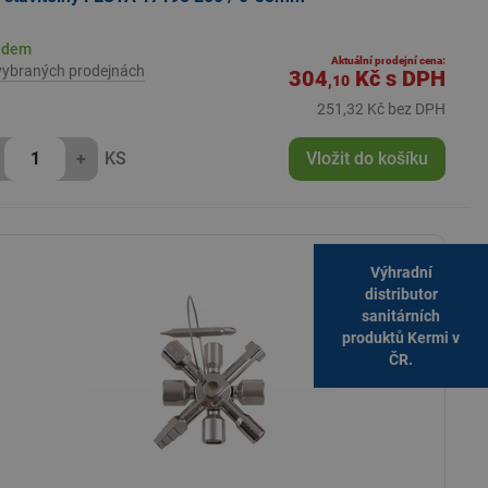
adem
Aktuální prodejní cena:
vybraných prodejnách
304
Kč
s DPH
,10
251,32 Kč bez DPH
+
KS
Vložit do košíku
Výhradní
distributor
sanitárních
produktů Kermi v
ČR.