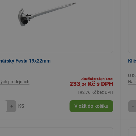
šenářský Festa 19x22mm
Klí
U D
Aktuální prodejní cena:
ných prodejnách
Na 
233
Kč
s DPH
,24
192,76 Kč bez DPH
+
KS
Vložit do košíku
-