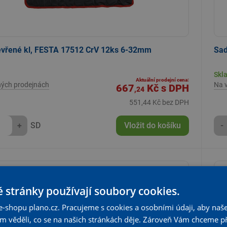
evřené kl, FESTA 17512 CrV 12ks 6-32mm
Sad
Skl
Aktuální prodejní cena:
ných prodejnách
Na 
667
Kč
s DPH
,24
551,44 Kč bez DPH
+
SD
Vložit do košíku
-
 stránky používají soubory cookies.
e-shopu plano.cz. Pracujeme s cookies a osobními údaji, aby naše
om věděli, co se na našich stránkách děje. Zároveň Vám chceme p