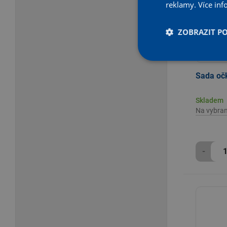
reklamy.
Více inf
ZOBRAZIT P
Sada oč
Skladem
Na vybra
-