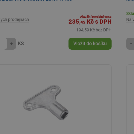
Skl
Aktuální prodejní cena:
ných prodejnách
Na 
235
Kč
s DPH
,45
194,59 Kč bez DPH
+
KS
Vložit do košíku
-