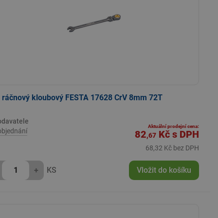
č ráčnový kloubový FESTA 17628 CrV 8mm 72T
odavatele
Aktuální prodejní cena:
objednání
82
Kč
s DPH
,67
68,32 Kč bez DPH
+
KS
Vložit do košíku