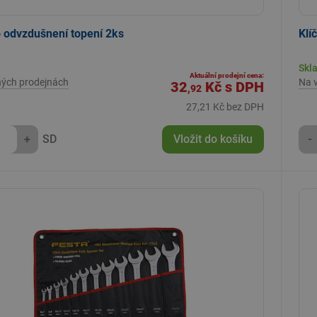
o odvzdušnení topení 2ks
Klí
Skl
Aktuální prodejní cena:
ných prodejnách
Na 
32
Kč
s DPH
,92
27,21 Kč bez DPH
+
SD
Vložit do košíku
-