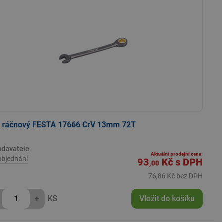
č ráčnový FESTA 17666 CrV 13mm 72T
odavatele
Aktuální prodejní cena:
objednání
93
Kč
s DPH
,00
76,86 Kč bez DPH
+
KS
Vložit do košíku