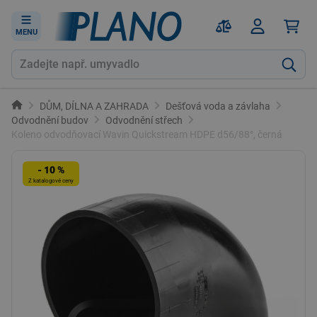
MENU
DŮM, DÍLNA A ZAHRADA
Dešťová voda a závlaha
Odvodnění budov
Odvodnění střech
Koleno odvodňovací Wavin Quickstream HDPE d56/88°, černá
- 10 %
Z katalogové ceny