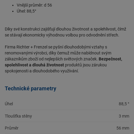
Vnější průměr: d 56
Úhel: 88,5°
Díky své konstrukci zajišťují dlouhou životnost a spolehlivost, čímž
se stávají ekonomicky výhodnou volbou pro
odvodnění
střech.
Firma
Richter + Frenzel
se pyšní dlouhodobými vztahy s
renomovanými výrobci, díky čemuž může nabídnout svým
zákazníkům zboží od nejlepších světových značek.
Bezpečnost,
spolehlivost a dlouhá životnost
produktů jsou zárukou
spokojenosti a dlouhodobého využívání.
Technické parametry
Úhel
88,5 °
Tloušťka stěny
3 mm
Průměr
56 mm