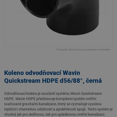
Fotografie zboží má pouze ilustrativní charakter
Koleno odvodňovací Wavin
Quickstream HDPE d56/88°, černá
Odvodňovací koleno je součástí systému Wavin Quickstream
HDPE. Wavin HDPE představuje komplexní systém vnitřní
svařované gravitační kanalizace, který se vyznačuje vysokou
teplotní i chemickou odolností a spolehlivostí spojů. Tento systém je
vhodný jak pro dešťovou, tak pro splaškovou vnitřní kanalizaci.