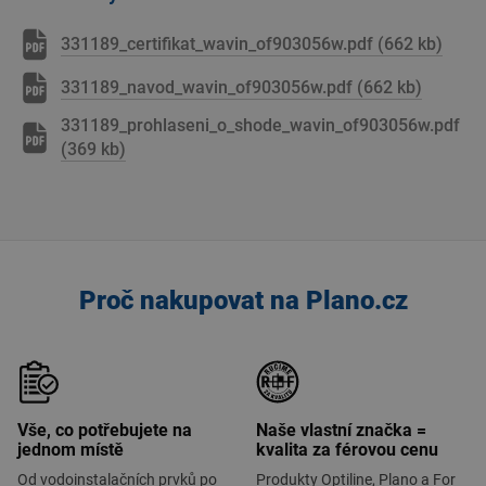
331189_certifikat_wavin_of903056w.pdf (662 kb)
331189_navod_wavin_of903056w.pdf (662 kb)
331189_prohlaseni_o_shode_wavin_of903056w.pdf
(369 kb)
Proč nakupovat na Plano.cz
Vše, co potřebujete na
Naše vlastní značka =
jednom místě
kvalita za férovou cenu
Od vodoinstalačních prvků po
Produkty Optiline, Plano a For