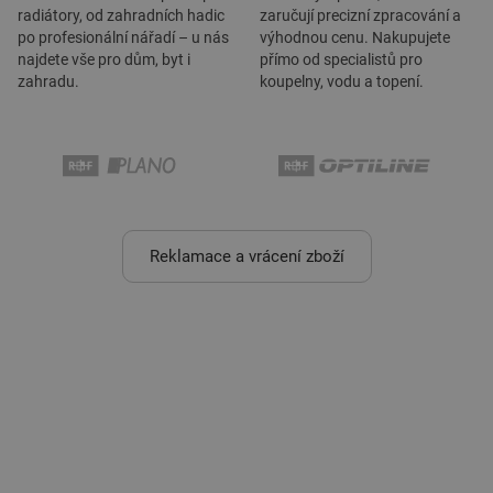
radiátory, od zahradních hadic
zaručují precizní zpracování a
po profesionální nářadí – u nás
výhodnou cenu. Nakupujete
najdete vše pro dům, byt i
přímo od specialistů pro
zahradu.
koupelny, vodu a topení.
Reklamace a vrácení zboží