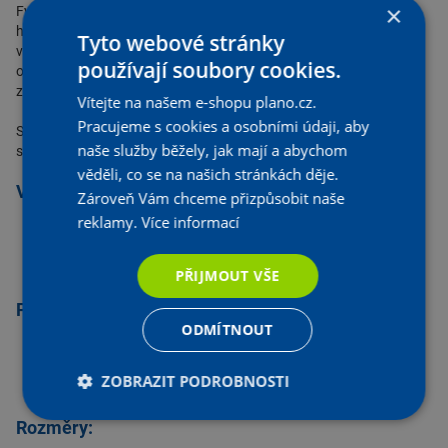
×
Fyzikální vlastnosti materiálu PE 80 - HDPE zahrnují černou barvu,
hustotu 0,955 kg/m3, teplotní roztažnost 0,2 mm/m/K, tepelnou
Tyto webové stránky
vodivost 0,43 W/m/K a tavný index 0,30 - 0,89 g/10 min. Požární
používají soubory cookies.
odolnost je klasifikována jako B2 dle DIN 4102. Odolnost proti UV
záření je zajištěna obsahem sazí (2 - 2,5 %).
Vítejte na našem e-shopu plano.cz.
Pracujeme s cookies a osobními údaji, aby
Spoje lze vytvářet buď natupo nebo pomocí elektroodporového
naše služby běžely, jak mají a abychom
svařování.
věděli, co se na našich stránkách děje.
Výhody:
Zároveň Vám chceme přizpůsobit naše
reklamy.
Více informací
vysoká spolehlivost a těsnost svařovaných spojů
potrubí a tvarovky v dimenzích d40 – d315
velká teplotní a chemická odolnost
PŘIJMOUT VŠE
Použití:
ODMÍTNOUT
dešťová kanalizace
splašková kanalizace
ZOBRAZIT PODROBNOSTI
průmyslové a laboratorní aplikace
Rozměry: