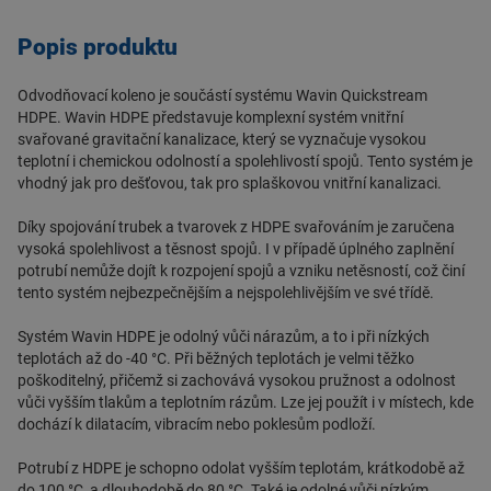
Výhody:
vysoká spolehlivost a těsnost svařovaných spojů
Popis produktu
potrubí a tvarovky v dimenzích d40 – d315
velká teplotní a chemická odolnost
Odvodňovací koleno je součástí systému Wavin Quickstream
HDPE. Wavin HDPE představuje komplexní systém vnitřní
Použití:
svařované gravitační kanalizace, který se vyznačuje vysokou
dešťová kanalizace
teplotní i chemickou odolností a spolehlivostí spojů. Tento systém je
splašková kanalizace
vhodný jak pro dešťovou, tak pro splaškovou vnitřní kanalizaci.
průmyslové a laboratorní aplikace
Díky spojování trubek a tvarovek z HDPE svařováním je zaručena
Rozměry:
vysoká spolehlivost a těsnost spojů. I v případě úplného zaplnění
Vnější průměr: d 56
potrubí nemůže dojít k rozpojení spojů a vzniku netěsností, což činí
Úhel: 88,5°
tento systém nejbezpečnějším a nejspolehlivějším ve své třídě.
Systém Wavin HDPE je odolný vůči nárazům, a to i při nízkých
Díky své konstrukci zajišťují dlouhou životnost a spolehlivost, čímž
teplotách až do -40 °C. Při běžných teplotách je velmi těžko
se stávají ekonomicky výhodnou volbou pro
odvodnění
střech.
poškoditelný, přičemž si zachovává vysokou pružnost a odolnost
vůči vyšším tlakům a teplotním rázům. Lze jej použít i v místech, kde
Firma
Richter + Frenzel
se pyšní dlouhodobými vztahy s
dochází k dilatacím, vibracím nebo poklesům podloží.
renomovanými výrobci, díky čemuž může nabídnout svým
zákazníkům zboží od nejlepších světových značek.
Bezpečnost,
Potrubí z HDPE je schopno odolat vyšším teplotám, krátkodobě až
spolehlivost a dlouhá životnost
produktů jsou zárukou
do 100 °C, a dlouhodobě do 80 °C. Také je odolné vůči nízkým