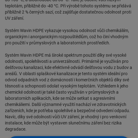
spokojenosti a dlouhodobého využívání.
teplotám, přibližně do -40 °C. Při výrobě tohoto systému se přidává
přibližně 2 % černých sazí, což zajišťuje dostatečnou odolnost proti
UV záření.
Systém Wavin HDPE vykazuje vysokou odolnost vůči chemikáliím,
organickým i anorganickým rozpouštědlům, což ho činí vhodným
pro použití v průmyslových a laboratorních prostředích.
Systém Wavin HDPE má široké spektrum použití díky své vysoké
odolnosti, spolehlivosti a univerzálnosti. Primárně je využíván pro
dešťovou kanalizaci, kde efektivně odvádí dešťovou vodu z budov a
areálů. V oblasti splaškové kanalizace je tento systém ideální pro
odvod odpadních vod z domácností i komerčních objektů díky své
těsnosti a schopnosti odolat vysokým teplotám. Vzhledem k jeho
chemické odolnosti je také často využíván v průmyslových a
laboratorních aplikacích, kde se může setkat s agresivními
chemikáliemi. Další významné využití nachází ve zdravotnických
zařízeních, kde je potřeba spolehlivé a bezpečné odvedení odpadu.
Navíc, díky své odolnosti vůči UV záření, je vhodný i pro venkovní
instalace, kde může být vystaven slunečnímu záření bez rizika
degradace.