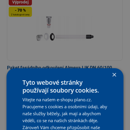
Výprodej
- 70 %
Z katalogové ceny
Paket fasádního odkouření Almeva LIK DN 60/100
×
Tyto webové stránky
Katalogová cena:
Skladem
2 698,30 Kč s DPH
Na vybraných prodejnách
používají soubory cookies.
Aktuální prodejní cena:
819
Kč
s DPH
,93
Vítejte na našem e-shopu plano.cz.
Pracujeme s cookies a osobními údaji, aby
677,63 Kč bez DPH
naše služby běžely, jak mají a abychom
-
+
KS
Vložit do košíku
věděli, co se na našich stránkách děje.
Zároveň Vám chceme přizpůsobit naše