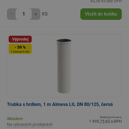
45,36 Kč bez DPH
-
+
KS
Vložit do košíku
Výprodej
- 59 %
Z katalogové ceny
Trubka s hrdlem, 1 m Almeva LIL DN 80/125, černá
Katalogová cena:
Skladem
1 905,75 Kč s DPH
Na vybraných prodejnách