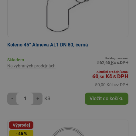
Koleno 45° Almeva AL1 DN 80, černá
Katalogová cena:
Skladem
562,65 Kč s DPH
Na vybraných prodejnách
Aktuální prodejní cena:
60
Kč
s DPH
,50
50,00 Kč bez DPH
-
+
KS
Vložit do košíku
Výprodej
- 46 %