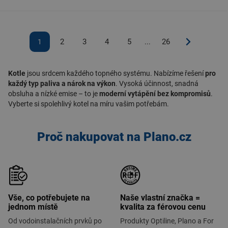
2
3
4
5
26
1
...
Kotle
jsou srdcem každého topného systému. Nabízíme řešení
pro
každý typ paliva a nárok na výkon
. Vysoká účinnost, snadná
obsluha a nízké emise – to je
moderní vytápění bez kompromisů
.
Vyberte si spolehlivý kotel na míru vašim potřebám.
Proč nakupovat na Plano.cz
Vše, co potřebujete na
Naše vlastní značka =
jednom místě
kvalita za férovou cenu
Od vodoinstalačních prvků po
Produkty Optiline, Plano a For