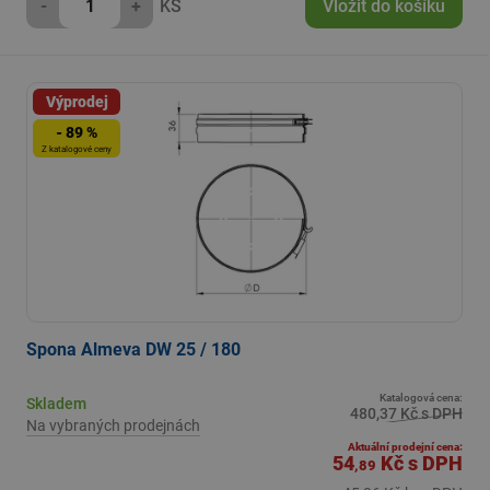
-
+
KS
Vložit do košíku
Výprodej
- 89 %
Z katalogové ceny
Spona Almeva DW 25 / 180
Katalogová cena:
Skladem
480,37 Kč s DPH
Na vybraných prodejnách
Aktuální prodejní cena:
54
Kč
s DPH
,89