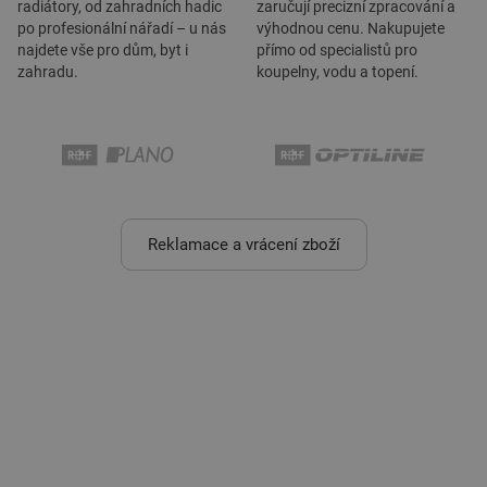
radiátory, od zahradních hadic
zaručují precizní zpracování a
po profesionální nářadí – u nás
výhodnou cenu. Nakupujete
najdete vše pro dům, byt i
přímo od specialistů pro
zahradu.
koupelny, vodu a topení.
Reklamace a vrácení zboží