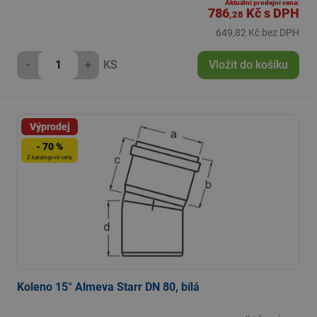
Aktuální prodejní cena:
786
Kč
s DPH
,28
649,82 Kč bez DPH
-
+
KS
Vložit do košíku
Výprodej
- 70 %
Z katalogové ceny
Koleno 15° Almeva Starr DN 80, bílá