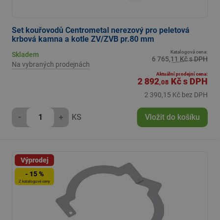
Set kouřovodů Centrometal nerezový pro peletová
krbová kamna a kotle ZV/ZVB pr.80 mm
Katalogová cena:
Skladem
6 765,11 Kč s DPH
Na vybraných prodejnách
Aktuální prodejní cena:
2 892
Kč
s DPH
,08
2 390,15 Kč bez DPH
-
+
KS
Vložit do košíku
Výprodej
- 15 %
Z katalogové ceny