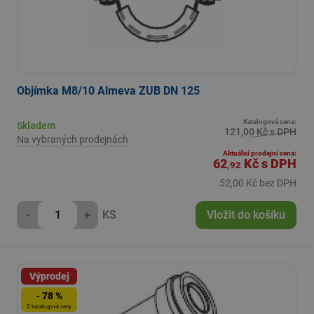
Objímka M8/10 Almeva ZUB DN 125
Katalogová cena:
Skladem
121,00 Kč s DPH
Na vybraných prodejnách
Aktuální prodejní cena:
62
Kč
s DPH
,92
52,00 Kč bez DPH
-
+
KS
Vložit do košíku
Výprodej
- 78 %
Z katalogové ceny