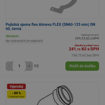
Pojistná spona flex Almeva FLEX (DN60-125 mm) DN
60, černá
Katalogová cena:
Skladem
284,35 Kč s DPH
Na vybraných prodejnách
Aktuální prodejní cena:
241
Kč
s DPH
,70
199,75 Kč bez DPH
-
+
KS
Vložit do košíku
Výprodej
- 89 %
Z katalogové ceny