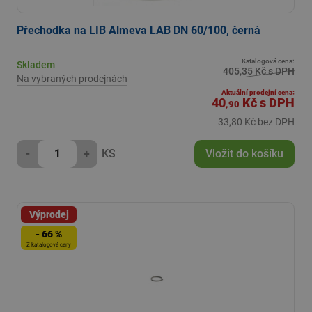
Přechodka na LIB Almeva LAB DN 60/100, černá
Katalogová cena:
Skladem
405,35 Kč s DPH
Na vybraných prodejnách
Aktuální prodejní cena:
40
Kč
s DPH
,90
33,80 Kč bez DPH
-
+
KS
Vložit do košíku
Výprodej
- 66 %
Z katalogové ceny