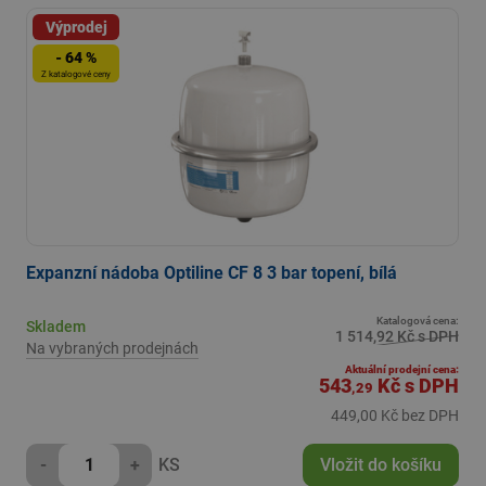
Výprodej
- 64 %
Z katalogové ceny
Expanzní nádoba Optiline CF 8 3 bar topení, bílá
Katalogová cena:
Skladem
1 514,92 Kč s DPH
Na vybraných prodejnách
Aktuální prodejní cena:
543
Kč
s DPH
,29
449,00 Kč bez DPH
-
+
KS
Vložit do košíku