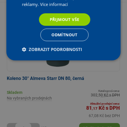
reklamy.
Více informací
Výprodej
PŘIJMOUT VŠE
- 73 %
Z katalogové ceny
ODMÍTNOUT
ZOBRAZIT PODROBNOSTI
Koleno 30° Almeva Starr DN 80, černá
Katalogová cena:
Skladem
302,50 Kč s DPH
Na vybraných prodejnách
Aktuální prodejní cena:
81
Kč
s DPH
,17
67,08 Kč bez DPH