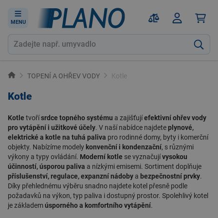
MENU
TOPENÍ A OHŘEV VODY
Kotle
Kotle
Kotle
tvoří
srdce topného systému
a zajišťují
efektivní ohřev vody
pro vytápění i užitkové účely
. V naší nabídce najdete
plynové,
elektrické a kotle na tuhá paliva
pro rodinné domy, byty i komerční
objekty. Nabízíme modely
konvenční i kondenzační
, s různými
výkony a typy ovládání.
Moderní kotle
se vyznačují
vysokou
účinností, úsporou paliva
a nízkými emisemi. Sortiment doplňuje
příslušenství, regulace, expanzní nádoby
a
bezpečnostní prvky
.
Díky přehlednému výběru snadno najdete kotel přesně podle
požadavků na výkon, typ paliva i dostupný prostor. Spolehlivý kotel
je základem
úsporného a komfortního vytápění
.