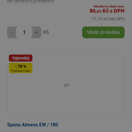
Na vybraných prodejnách
Aktuální prodejní cena:
86
Kč
s DPH
,83
71,76 Kč bez DPH
-
+
KS
Vložit do košíku
Výprodej
- 70 %
Z katalogové ceny
Spona Almeva EW / 180