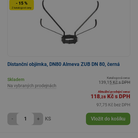
- 15 %
Z katalogové ceny
Distanční objímka, DN80 Almeva ZUB DN 80, černá
Katalogová cena:
Skladem
139,15 Kč s DPH
Na vybraných prodejnách
Aktuální prodejní cena:
118
Kč
s DPH
,28
97,75 Kč bez DPH
-
+
KS
Vložit do košíku