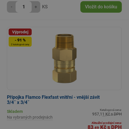
-
+
KS
Vložit do košíku
Výprodej
- 91 %
Z katalogové ceny
Přípojka Flamco Flexfast vnitřní - vnější závit
3/4˝ x 3/4˝
Katalogová cena:
Skladem
957,11 Kč s DPH
Na vybraných prodejnách
Aktuální prodejní cena:
83
Kč
s DPH
,49