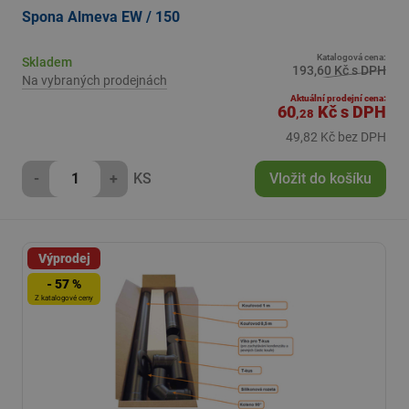
Spona Almeva EW / 150
Katalogová cena:
Skladem
193,60 Kč s DPH
Na vybraných prodejnách
Aktuální prodejní cena:
60
Kč
s DPH
,28
49,82 Kč bez DPH
-
+
KS
Vložit do košíku
Výprodej
- 57 %
Z katalogové ceny