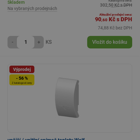
Katalogová cena:
Skladem
302,50 Kč s DPH
Na vybraných prodejnách
Aktuální prodejní cena:
90
Kč
s DPH
,60
74,88 Kč bez DPH
-
+
KS
Vložit do košíku
Výprodej
- 56 %
Z katalogové ceny