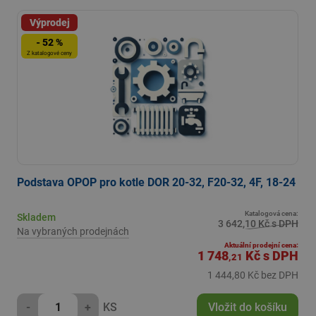
Výprodej
- 52 %
Z katalogové ceny
Podstava OPOP pro kotle DOR 20-32, F20-32, 4F, 18-24
Katalogová cena:
Skladem
3 642,10 Kč s DPH
Na vybraných prodejnách
Aktuální prodejní cena:
1 748
Kč
s DPH
,21
1 444,80 Kč bez DPH
-
+
KS
Vložit do košíku