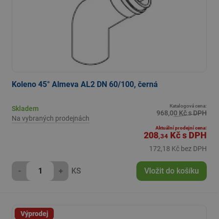
Koleno 45° Almeva AL2 DN 60/100, černá
Katalogová cena:
Skladem
968,00 Kč s DPH
Na vybraných prodejnách
Aktuální prodejní cena:
208
Kč
s DPH
,34
172,18 Kč bez DPH
-
+
KS
Vložit do košíku
Výprodej