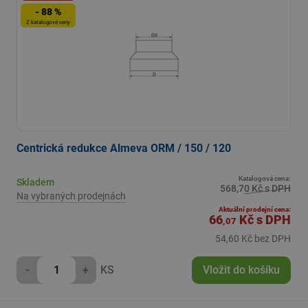
- 88 %
Z katalogové ceny
Centrická redukce Almeva ORM / 150 / 120
Katalogová cena:
Skladem
568,70 Kč s DPH
Na vybraných prodejnách
Aktuální prodejní cena:
66
Kč
s DPH
,07
54,60 Kč bez DPH
-
+
KS
Vložit do košíku