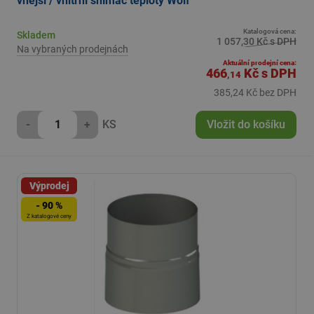
vnější / vnitřní snímač teploty Wolf
Katalogová cena:
Skladem
1 057,30 Kč s DPH
Na vybraných prodejnách
Aktuální prodejní cena:
466
Kč
s DPH
,14
385,24 Kč bez DPH
-
+
KS
Vložit do košíku
Výprodej
- 90 %
Z katalogové ceny