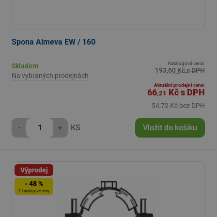
Spona Almeva EW / 160
Katalogová cena:
Skladem
193,60 Kč s DPH
Na vybraných prodejnách
Aktuální prodejní cena:
66
Kč
s DPH
,21
54,72 Kč bez DPH
-
+
KS
Vložit do košíku
Výprodej
- 48 %
Z katalogové ceny