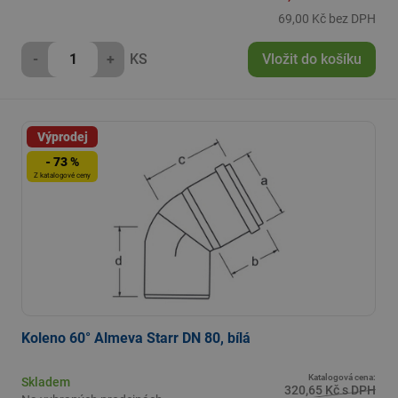
69,00 Kč bez DPH
-
+
KS
Vložit do košíku
Výprodej
- 73 %
Z katalogové ceny
Koleno 60° Almeva Starr DN 80, bílá
Katalogová cena:
Skladem
320,65 Kč s DPH