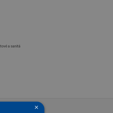
itové a sanitá
×