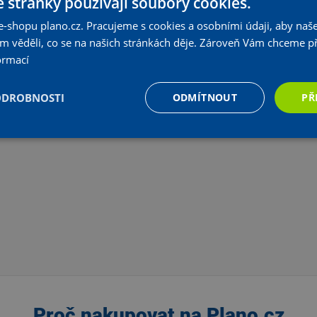
 stránky používají soubory cookies.
e-shopu plano.cz. Pracujeme s cookies a osobními údaji, aby naše
om věděli, co se na našich stránkách děje. Zároveň Vám chceme p
 6/4˝, PN 16 - 2˝, T = -20 °C až +120 °C
ormací
užený závit, plnoprůtokový
ODROBNOSTI
ODMÍTNOUT
PŘ
Proč nakupovat na Plano.cz