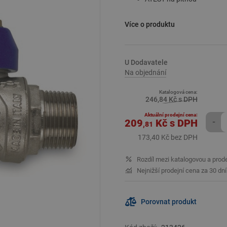
Více o produktu
U Dodavatele
Na objednání
Katalogová cena:
246,84 Kč s DPH
Aktuální prodejní cena:
209
Kč
s DPH
-
,81
173,40 Kč bez DPH
Rozdíl mezi katalogovou a prod
Nejnižší prodejní cena za 30 dn
Porovnat produkt