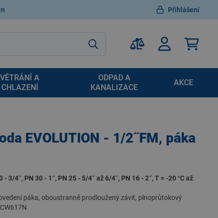
en
Přihlášení
VĚTRÁNÍ A
ODPAD A
AKCE
CHLAZENÍ
KANALIZACE
voda EVOLUTION - 1/2˝FM, páka
 - 3/4˝, PN 30 - 1˝, PN 25 - 5/4˝ až 6/4˝, PN 16 - 2˝, T = -20 °C až
 provedení páka, oboustranně prodloužený závit, plnoprůtokový
z CW617N