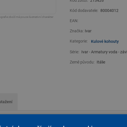
Kód zboží:
213426
Kód dodavatele:
80004012
grafie zboží má pouze ilustrativní charakter
EAN:
Značka:
Ivar
Kategorie:
Kulové kohouty
Série:
Ivar - Armatury voda - záv
Země původu:
Itálie
stažení