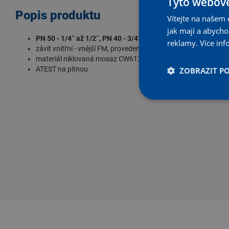
Tyto webové
Popis produktu
Vítejte na našem 
jak mají a abych
PN 50 - 1/4˝ až 1/2˝, PN 40 - 3/4˝, PN 30 - 1˝, PN 25 - 5/4˝ až
reklamy.
Více inf
závit vnitřní - vnější FM, provedení páka, oboustranně prodlo
materiál niklovaná mosaz CW617N
ATEST na pitnou
ZOBRAZIT P