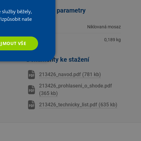
Technické parametry
 služby běžely,
řizpůsobit naše
Materiál
Niklovaná mosaz
Hmotnost
0,189 kg
IJMOUT VŠE
Dokumenty ke stažení
213426_navod.pdf (781 kb)
213426_prohlaseni_o_shode.pdf
(365 kb)
213426_technicky_list.pdf (635 kb)