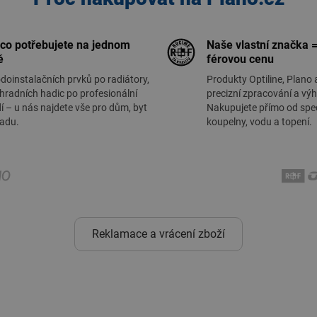
 co potřebujete na jednom
Naše vlastní značka =
ě
férovou cenu
doinstalačních prvků po radiátory,
Produkty Optiline, Plano 
hradních hadic po profesionální
precizní zpracování a vý
í – u nás najdete vše pro dům, byt
Nakupujete přímo od spec
radu.
koupelny, vodu a topení.
Reklamace a vrácení zboží