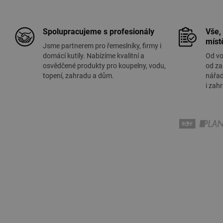
Spolupracujeme s profesionály
Vše,
míst
Jsme partnerem pro řemeslníky, firmy i
domácí kutily. Nabízíme kvalitní a
Od vo
osvědčené produkty pro koupelny, vodu,
od za
topení, zahradu a dům.
nářad
i zah