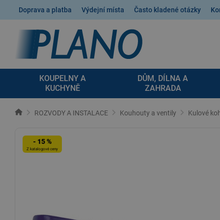
Doprava a platba
Výdejní místa
Často kladené otázky
Ko
KOUPELNY A
DŮM, DÍLNA A
KUCHYNĚ
ZAHRADA
ROZVODY A INSTALACE
Kouhouty a ventily
Kulové ko
- 15 %
Z katalogové ceny