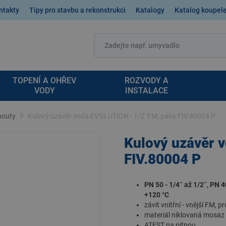
ntakty
Tipy pro stavbu a rekonstrukci
Katalogy
Katalog koupel
TOPENÍ A OHŘEV
ROZVODY A
VODY
INSTALACE
houty
Kulový uzávěr voda EVOLUTION - 1/2˝FM, páka FIV.80004 P
Kulový uzávěr 
FIV.80004 P
PN 50 - 1/4˝ až 1/2˝, PN 40
+120 °C
závit vnitřní - vnější FM,
materiál niklovaná mosa
ATEST na pitnou