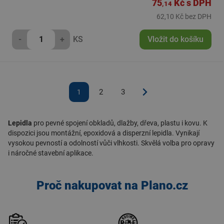
75
Kč
s DPH
,14
62,10 Kč bez DPH
-
+
KS
Vložit do košíku
2
3
1
Lepidla
pro pevné spojení obkladů, dlažby, dřeva, plastu i kovu. K
dispozici jsou montážní, epoxidová a disperzní lepidla. Vynikají
vysokou pevností a odolností vůči vlhkosti. Skvělá volba pro opravy
i náročné stavební aplikace.
Proč nakupovat na Plano.cz