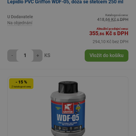
Lepidlo PVC Griffon WDF-05, dóza se štetcem 250 ml
Katalogová cena:
U Dodavatele
418,66 Kč s DPH
Na objednání
Aktuální prodejní cena:
355
Kč
s DPH
,86
294,10 Kč bez DPH
-
+
KS
Vložit do košíku
- 15 %
Z katalogové ceny