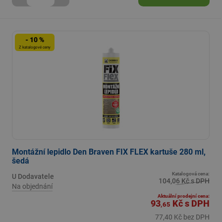
- 10 %
Z katalogové ceny
Montážní lepidlo Den Braven FIX FLEX kartuše 280 ml,
šedá
Katalogová cena:
U Dodavatele
104,06 Kč s DPH
Na objednání
Aktuální prodejní cena:
93
Kč
s DPH
,65
77,40 Kč bez DPH