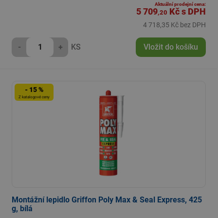
Aktuální prodejní cena:
5 709
Kč
s DPH
,20
4 718,35 Kč bez DPH
-
+
KS
Vložit do košíku
- 15 %
Z katalogové ceny
Montážní lepidlo Griffon Poly Max & Seal Express, 425
g, bílá