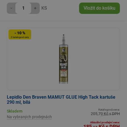
-
+
KS
Vložit do košíku
- 10 %
Z katalogové ceny
Lepidlo Den Braven MAMUT GLUE High Tack kartuše
290 ml, bílá
Katalogová cena:
Skladem
205,70 Kč s DPH
Na vybraných prodejnách
Aktuální prodejní cena:
185
Kč
s DPH