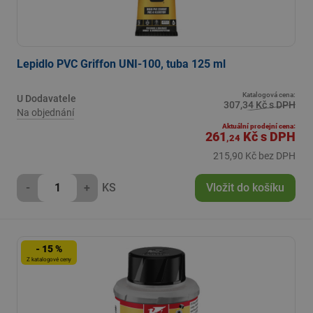
Lepidlo PVC Griffon UNI-100, tuba 125 ml
Katalogová cena:
U Dodavatele
307,34 Kč s DPH
Na objednání
Aktuální prodejní cena:
261
Kč
s DPH
,24
215,90 Kč bez DPH
-
+
KS
Vložit do košíku
- 15 %
Z katalogové ceny