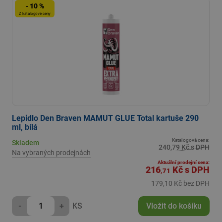
- 10 %
Z katalogové ceny
Lepidlo Den Braven MAMUT GLUE Total kartuše 290
ml, bílá
Katalogová cena:
Skladem
240,79 Kč s DPH
Na vybraných prodejnách
Aktuální prodejní cena:
216
Kč
s DPH
,71
179,10 Kč bez DPH
-
+
KS
Vložit do košíku