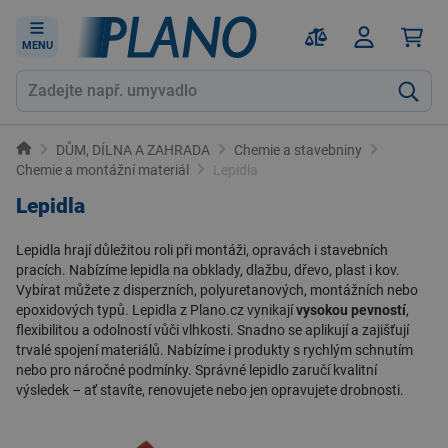
MENU
DŮM, DÍLNA A ZAHRADA
Chemie a stavebniny
Chemie a montážní materiál
Lepidla
Lepidla
Lepidla
hrají důležitou roli při montáži, opravách i stavebních
pracích. Nabízíme lepidla na
obklady
,
dlažbu
, dřevo, plast i kov.
Vybírat můžete z disperzních, polyuretanových, montážních nebo
epoxidových typů. Lepidla z
Plano.cz
vynikají
vysokou pevností
,
flexibilitou a odolností vůči vlhkosti. Snadno se aplikují a zajišťují
trvalé spojení materiálů. Nabízíme i produkty s rychlým schnutím
nebo pro náročné podmínky. Správné lepidlo zaručí kvalitní
výsledek – ať stavíte, renovujete nebo jen opravujete drobnosti.