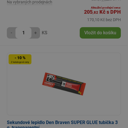
Na vybraných prodejnách
Aktuální prodejní cena:
205
Kč
s DPH
,82
170,10 Kč bez DPH
-
+
KS
Vložit do košíku
- 10 %
Z katalogové ceny
Sekundové lepidlo Den Braven SUPER GLUE tubička 3
g, transparentní