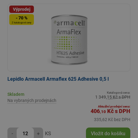
Výprodej
- 70 %
Z katalogové ceny
Lepidlo Armacell Armaflex 625 Adhesive 0,5 l
Katalogová cena:
Skladem
1 349,15 Kč s DPH
Na vybraných prodejnách
Aktuální prodejní cena:
406
Kč
s DPH
,10
335,62 Kč bez DPH
-
+
KS
Vložit do košíku