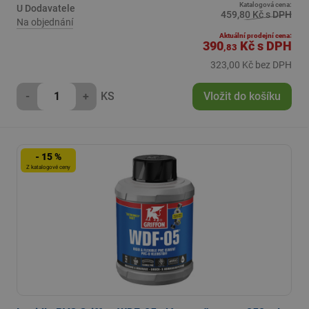
Katalogová cena:
U Dodavatele
459,80 Kč s DPH
Na objednání
Aktuální prodejní cena:
390
Kč
s DPH
,83
323,00 Kč bez DPH
-
+
KS
Vložit do košíku
- 15 %
Z katalogové ceny