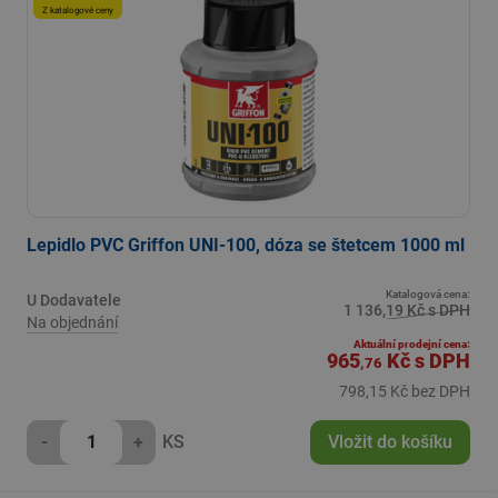
Z katalogové ceny
Lepidlo PVC Griffon UNI-100, dóza se štetcem 1000 ml
Katalogová cena:
U Dodavatele
1 136,19 Kč s DPH
Na objednání
Aktuální prodejní cena:
965
Kč
s DPH
,76
798,15 Kč bez DPH
-
+
KS
Vložit do košíku