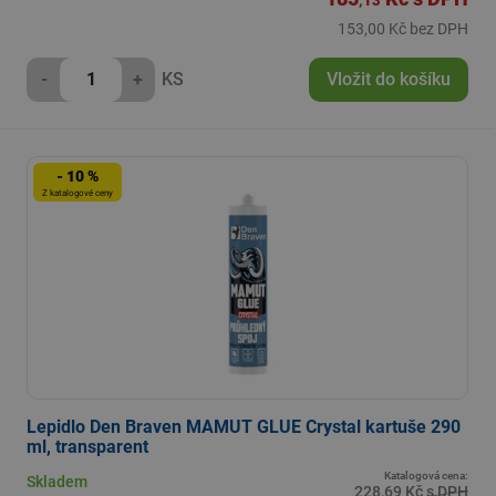
,13
153,00 Kč bez DPH
-
+
KS
Vložit do košíku
- 10 %
Z katalogové ceny
Lepidlo Den Braven MAMUT GLUE Crystal kartuše 290
ml, transparent
Katalogová cena:
Skladem
228,69 Kč s DPH