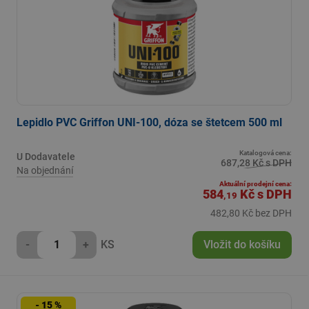
Lepidlo PVC Griffon UNI-100, dóza se štetcem 500 ml
Katalogová cena:
U Dodavatele
687,28 Kč s DPH
Na objednání
Aktuální prodejní cena:
584
Kč
s DPH
,19
482,80 Kč bez DPH
-
+
KS
Vložit do košíku
- 15 %