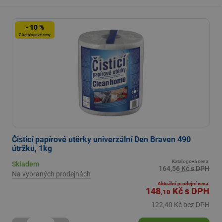
- 10 %
Z katalogové ceny
Čisticí papírové utěrky univerzální Den Braven 490
útržků, 1kg
Katalogová cena:
Skladem
164,56 Kč s DPH
Na vybraných prodejnách
Aktuální prodejní cena:
148
Kč
s DPH
,10
122,40 Kč bez DPH