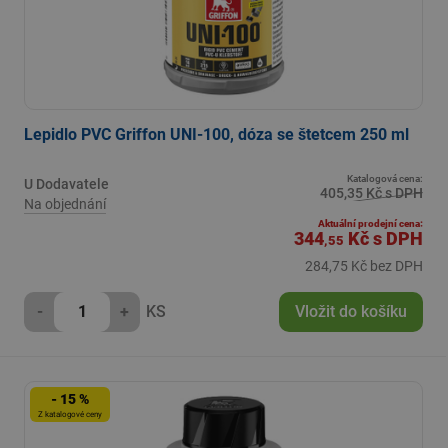
Lepidlo PVC Griffon UNI-100, dóza se štetcem 250 ml
Katalogová cena:
U Dodavatele
405,35 Kč s DPH
Na objednání
Aktuální prodejní cena:
344
Kč
s DPH
,55
284,75 Kč bez DPH
-
+
KS
Vložit do košíku
- 15 %
Z katalogové ceny