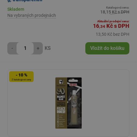
Katalogová cena:
Skladem
18,15 Kč s DPH
Na vybraných prodejnách
Aktuální prodejní cena:
16
Kč
s DPH
,34
13,50 Kč bez DPH
-
+
KS
Vložit do košíku
- 10 %
Z katalogové ceny