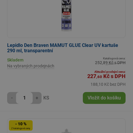
Lepidlo Den Braven MAMUT GLUE Clear UV kartuše
290 ml, transparentní
Katalogová cena:
Skladem
252,89 Kč s DPH
Na vybraných prodejnách
Aktuální prodejní cena:
227
Kč
s DPH
,60
188,10 Kč bez DPH
-
+
KS
Vložit do košíku
- 10 %
Z katalogové ceny