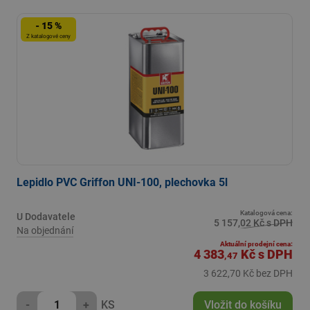
- 15 %
Z katalogové ceny
Lepidlo PVC Griffon UNI-100, plechovka 5l
Katalogová cena:
U Dodavatele
5 157,02 Kč s DPH
Na objednání
Aktuální prodejní cena:
4 383
Kč
s DPH
,47
3 622,70 Kč bez DPH
-
+
KS
Vložit do košíku