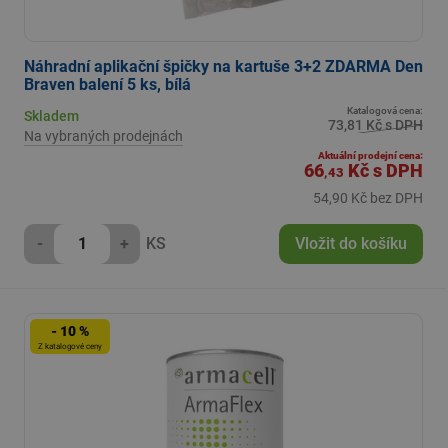
Náhradní aplikační špičky na kartuše 3+2 ZDARMA Den
Braven balení 5 ks, bílá
Katalogová cena:
Skladem
73,81 Kč s DPH
Na vybraných prodejnách
Aktuální prodejní cena:
66
Kč
s DPH
,43
54,90 Kč bez DPH
-
+
KS
Vložit do košíku
- 10 %
Z katalogové ceny