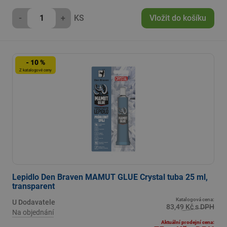
-
+
KS
Vložit do košíku
- 10 %
Z katalogové ceny
Lepidlo Den Braven MAMUT GLUE Crystal tuba 25 ml,
transparent
Katalogová cena:
U Dodavatele
83,49 Kč s DPH
Na objednání
Aktuální prodejní cena: