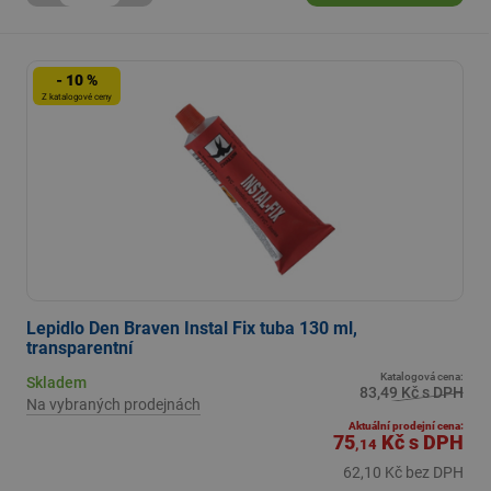
- 10 %
Z katalogové ceny
Lepidlo Den Braven Instal Fix tuba 130 ml,
transparentní
Katalogová cena:
Skladem
83,49 Kč s DPH
Na vybraných prodejnách
Aktuální prodejní cena:
75
Kč
s DPH
,14
62,10 Kč bez DPH