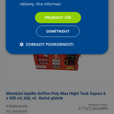
58,50 Kč bez DPH
reklamy.
Více informací
-
+
KS
Vložit do košíku
PŘIJMOUT VŠE
ODMÍTNOUT
- 15 %
Z katalogové ceny
ZOBRAZIT PODROBNOSTI
Montážní lepidlo Griffon Poly Max Hight Tack Expres 6
x 600 ml, bílá, vč. tlačné pistole
Katalogová cena:
U Dodavatele
6 716,71 Kč s DPH
Na objednání