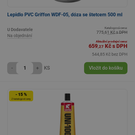
Lepidlo PVC Griffon WDF-05, dóza se štetcem 500 ml
Katalogová cena:
U Dodavatele
775,61 Kč s DPH
Na objednání
Aktuální prodejní cena:
659
Kč
s DPH
,27
544,85 Kč bez DPH
-
+
KS
Vložit do košíku
- 15 %
Z katalogové ceny