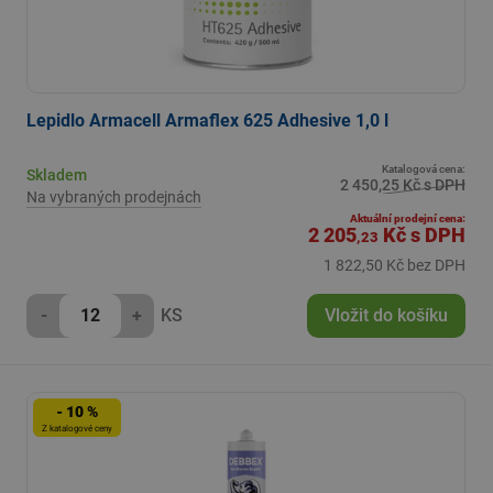
Lepidlo Armacell Armaflex 625 Adhesive 1,0 l
Katalogová cena:
Skladem
2 450,25 Kč s DPH
Na vybraných prodejnách
Aktuální prodejní cena:
2 205
Kč
s DPH
,23
1 822,50 Kč bez DPH
-
+
KS
Vložit do košíku
- 10 %
Z katalogové ceny