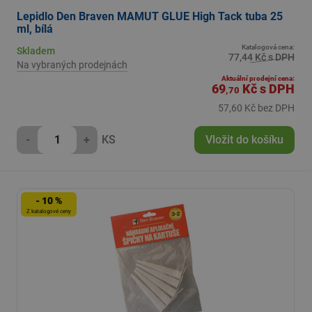
Lepidlo Den Braven MAMUT GLUE High Tack tuba 25
ml, bílá
Katalogová cena:
Skladem
77,44 Kč s DPH
Na vybraných prodejnách
Aktuální prodejní cena:
69
Kč
s DPH
,70
57,60 Kč bez DPH
-
+
KS
Vložit do košíku
- 10 %
Z katalogové ceny