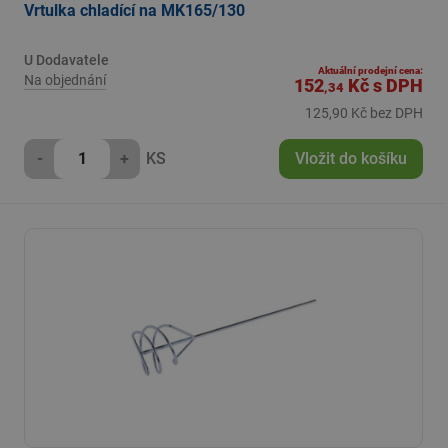
Vrtulka chladící na MK165/130
U Dodavatele
Aktuální prodejní cena:
Na objednání
152
Kč
s DPH
,34
125,90 Kč bez DPH
-
+
KS
Vložit do košíku