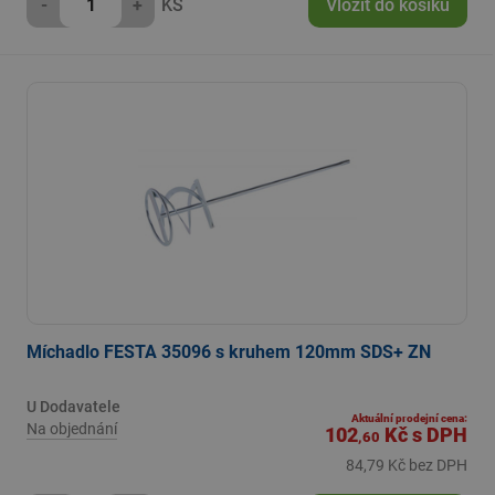
-
+
KS
Vložit do košíku
Míchadlo FESTA 35096 s kruhem 120mm SDS+ ZN
U Dodavatele
Aktuální prodejní cena:
Na objednání
102
Kč
s DPH
,60
84,79 Kč bez DPH