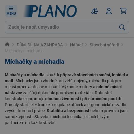
MENU
DŮM, DÍLNA A ZAHRADA
Nářadí
Stavební nářadí
Míchačky a míchadla
Míchačky a míchadla
Míchačky a míchadla
slouží k
přípravě stavebních směsí, lepidel a
malt
. Míchačky jsou vhodné pro větší objemy, míchadla pak pro
menší práce a přesné míchání. Výkonné motory a
odolné mísící
nástavce
zajišťují dokonalé promísení materiálu. Robustní
konstrukce garantuje
dlouhou životnost i při náročném použití
.
Pomalý start, elektronická regulace otáček a ergonomické držadlo
zvyšují komfort práce.
Stabilita a bezpečnost
během provozu jsou
samozřejmostí.
Stavební míchací technika
je spolehlivým
partnerem na každé stavbě.