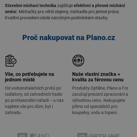
Stavební míchací technika
zajišťuje
efektivní a přesné míchání
směsí
. Míchačky pro větší objemy, míchadla pro jemné práce.
Kvalitní provedení odolá náročným podmínkám stavby.
Proč nakupovat na Plano.cz
Vše, co potřebujete na
Naše vlastní značka =
jednom místě
kvalita za férovou cenu
Od vodoinstalačních prvků po
Produkty Optiline, Plano a For
radiátory, od zahradních hadic
zaručují precizní zpracování a
po profesionální nářadí – u nás
výhodnou cenu. Nakupujete
najdete vše pro dům, byt i
přímo od specialistů pro
zahradu.
koupelny, vodu a topení.