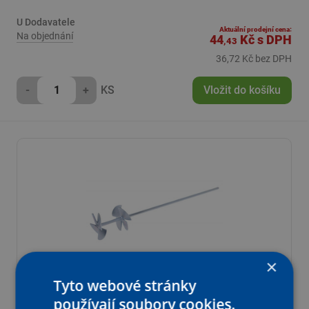
U Dodavatele
Aktuální prodejní cena:
Na objednání
44
Kč
s DPH
,43
36,72 Kč bez DPH
-
+
KS
Vložit do košíku
×
Tyto webové stránky
používají soubory cookies.
Míchadlo FESTA 35011 vrtule 80mm ZN