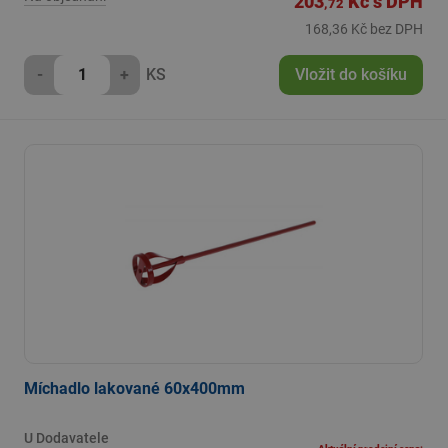
203
Kč
s DPH
,72
168,36 Kč bez DPH
-
+
KS
Vložit do košíku
Míchadlo lakované 60x400mm
U Dodavatele