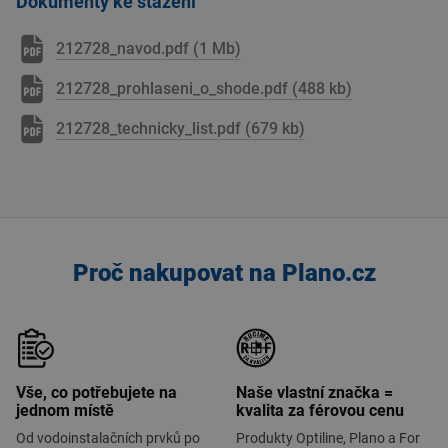
Dokumenty ke stažení
212728_navod.pdf (1 Mb)
212728_prohlaseni_o_shode.pdf (488 kb)
212728_technicky_list.pdf (679 kb)
Proč nakupovat na Plano.cz
Vše, co potřebujete na
Naše vlastní značka =
jednom místě
kvalita za férovou cenu
Od vodoinstalačních prvků po
Produkty Optiline, Plano a For