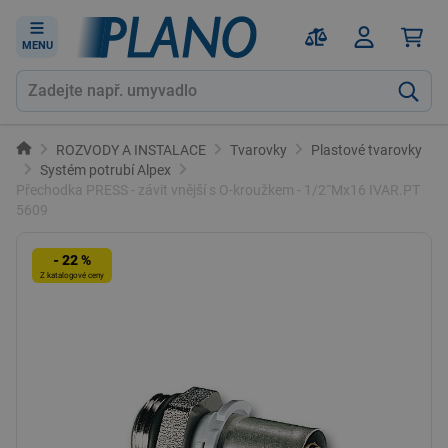
MENU
ROZVODY A INSTALACE
Tvarovky
Plastové tvarovky
Systém potrubí Alpex
Přechodka PRESS - závit vnější s O-kroužkem - 1/2˝Mx16 IVAR.PT
5609
- 22 %
Z katalogové ceny