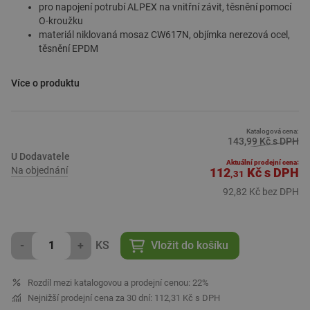
pro napojení potrubí ALPEX na vnitřní závit, těsnění pomocí
O-kroužku
materiál niklovaná mosaz CW617N, objímka nerezová ocel,
těsnění EPDM
Více o produktu
Specifikace:
1/2˝ M x 16
Balení:
Katalogová cena:
143,99 Kč s DPH
5/250
U Dodavatele
Aktuální prodejní cena:
Na objednání
112
Kč
s DPH
,31
Richter + Frenzel
je špičkovým dodavatelem pro vše, co potřebujete
pro vybavení
koupelen
a toalet. Nabízíme široký sortiment
92,82 Kč bez DPH
kvalitního zboží
, jako jsou moderní umyvadla, stylové
vany
,
elegantní baterie, inovativní klozety a osvěžující sprchy. S naším
bohatým výběrem produktů můžete snadno dosáhnout
-
+
KS
Vložit do košíku
dokonalého designu, který bude splňovat vaše estetické i funkční
požadavky.
Rozdíl mezi katalogovou a prodejní cenou: 22%
Nejnižší prodejní cena za 30 dní: 112,31 Kč s DPH