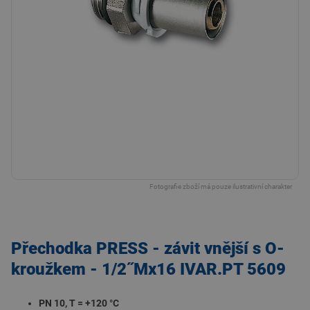
Fotografie zboží má pouze ilustrativní charakter
Přechodka PRESS - závit vnější s O-
kroužkem - 1/2˝Mx16 IVAR.PT 5609
PN 10, T = +120 °C