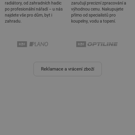
radiátory, od zahradních hadic
zaručují precizní zpracování a
po profesionální nářadí – u nás
výhodnou cenu. Nakupujete
najdete vše pro dům, byt i
přímo od specialistů pro
zahradu.
koupelny, vodu a topení.
Reklamace a vrácení zboží