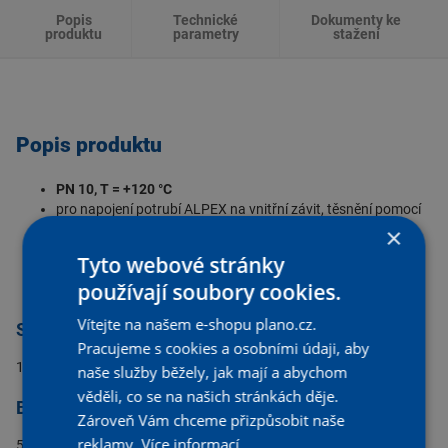
Popis
Technické
Dokumenty ke
produktu
parametry
stažení
Popis produktu
PN 10, T = +120 °C
pro napojení potrubí ALPEX na vnitřní závit, těsnění pomocí
O-kroužku
×
materiál niklovaná mosaz CW617N, objímka nerezová ocel,
Tyto webové stránky
těsnění EPDM
používají soubory cookies.
Vítejte na našem e-shopu plano.cz.
Specifikace:
Pracujeme s cookies a osobními údaji, aby
1/2˝ M x 16
naše služby běžely, jak mají a abychom
věděli, co se na našich stránkách děje.
Balení:
Zároveň Vám chceme přizpůsobit naše
reklamy.
Více informací
5/250