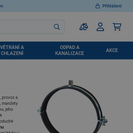
en
Přihlášení
VĚTRÁNÍ A
ODPAD A
AKCE
CHLAZENÍ
KANALIZACE
, provoz a
y, manžety
u, jeho
h
noduché
mu