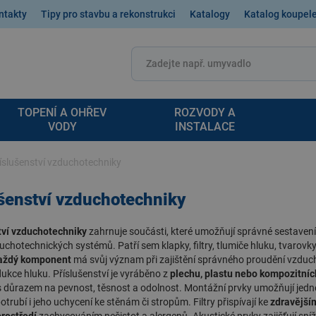
ntakty
Tipy pro stavbu a rekonstrukci
Katalogy
Katalog koupel
TOPENÍ A OHŘEV
ROZVODY A
VODY
INSTALACE
íslušenství vzduchotechniky
šenství vzduchotechniky
tví vzduchotechniky
zahrnuje součásti, které umožňují správné sestavení
chotechnických systémů. Patří sem klapky, filtry, tlumiče hluku, tvarovk
aždý komponent
má svůj význam při zajištění správného proudění vzduch
redukce hluku. Příslušenství je vyráběno z
plechu, plastu nebo kompozitníc
 důrazem na pevnost, těsnost a odolnost. Montážní prvky umožňují jed
otrubí i jeho uchycení ke stěnám či stropům. Filtry přispívají ke
zdravější