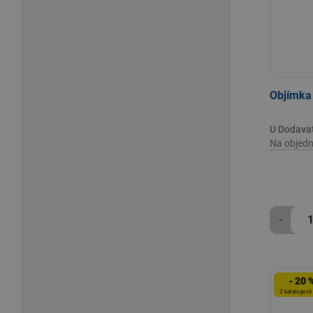
Objímka
U Dodava
Na objedn
-
- 20 
Z katalogové