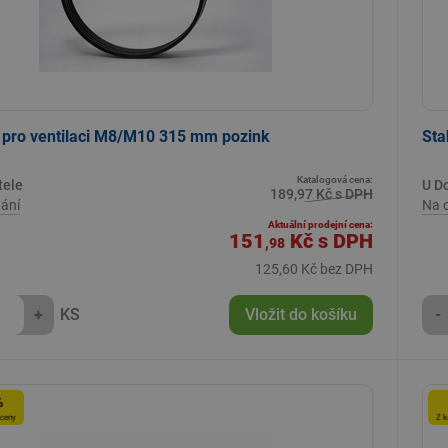
 pro ventilaci M8/M10 315 mm pozink
Sta
Katalogová cena:
tele
U D
189,97 Kč s DPH
ání
Na 
Aktuální prodejní cena:
151
Kč
s DPH
,98
125,60 Kč bez DPH
+
KS
Vložit do košíku
-
%
 ceny
Z k