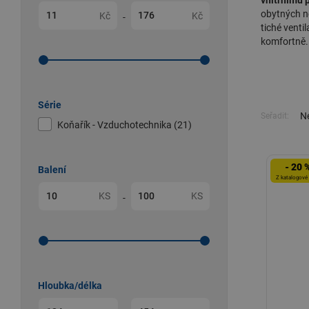
vnitřnímu 
obytných n
Kč
Kč
-
tiché venti
komfortně.
Série
Ne
Seřadit:
Koňařík - Vzduchotechnika (21)
- 20 
Balení
Z katalogové
KS
KS
-
Hloubka/délka