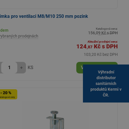
ímka pro ventilaci M8/M10 250 mm pozink
Katalogová cena:
adem
156,09 Kč s DPH
vybraných prodejnách
Aktuální prodejní cena:
124
Kč
s DPH
,87
103,20 Kč bez DPH
+
KS
Vložit do košíku
Výhradní
distributor
sanitárních
produktů Kermi v
- 20 %
ČR.
atalogové ceny