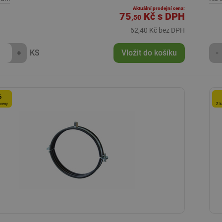
Aktuální prodejní cena:
75
Kč
s DPH
,50
62,40 Kč bez DPH
+
KS
Vložit do košíku
-
%
 ceny
Z k