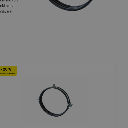
ení hluku v
ektivní a
hlivě a
- 20 %
atalogové ceny