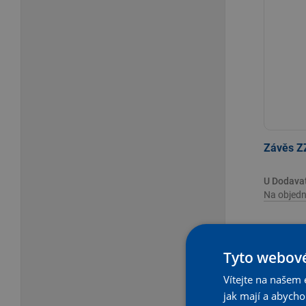
Závěs Z
U Dodava
Na objedn
Tyto webové
-
Vítejte na našem 
jak mají a abych