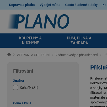
Doprava a platba
Výdejní místa
Často kladené otázky
Ko
KOUPELNY A
DŮM, DÍLNA A
KUCHYNĚ
ZAHRADA
VĚTRÁNÍ A CHLAZENÍ
Vzduchovody a příslušenství
Př
Příslu
Filtrování
Příslušens
Značka
údržbu vzdu
Koňařík (21)
a spojky.
K
filtrace i 
materiálů
s
spojování p
Cena s DPH