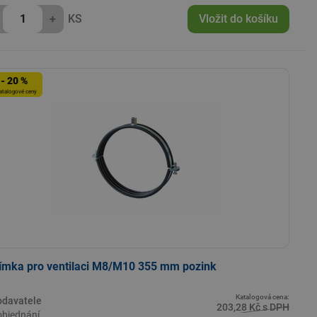
+
KS
Vložit do košíku
- 20 %
atalogové ceny
ímka pro ventilaci M8/M10 355 mm pozink
Katalogová cena:
odavatele
203,28 Kč s DPH
objednání