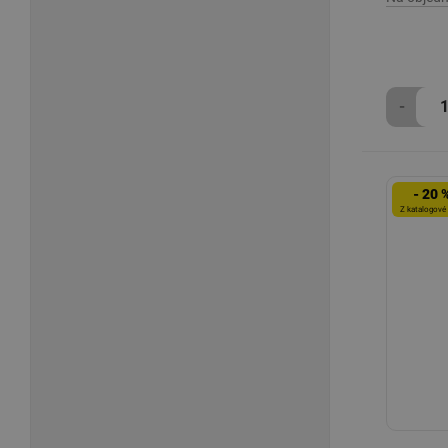
-
- 20 
Z katalogové