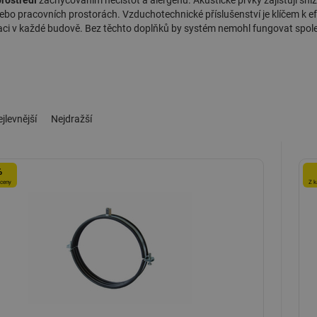
prostředí
zachycováním nečistot a alergenů. Akustické prvky zajišťují sníž
ebo pracovních prostorách.
Vzduchotechnické příslušenství
je klíčem k ef
laci v každé budově. Bez těchto doplňků by systém nemohl fungovat spole
jlevnější
Nejdražší
%
 ceny
Z k