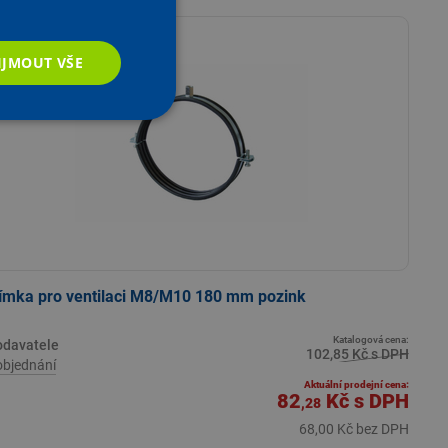
- 20 %
atalogové ceny
IJMOUT VŠE
ímka pro ventilaci M8/M10 180 mm pozink
Katalogová cena:
odavatele
102,85 Kč s DPH
objednání
Aktuální prodejní cena:
82
Kč
s DPH
,28
68,00 Kč bez DPH