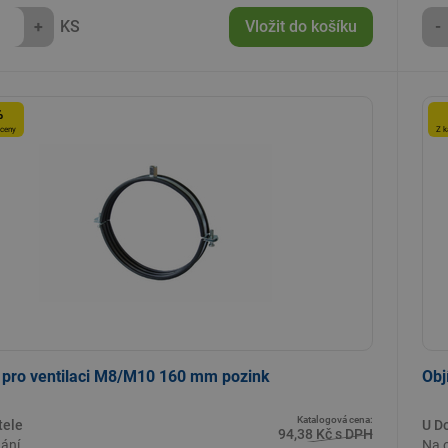
+
KS
Vložit do košíku
-
%
 ceny
Z k
 pro ventilaci M8/M10 160 mm pozink
Obj
Katalogová cena:
tele
U D
94,38 Kč s DPH
ání
Na 