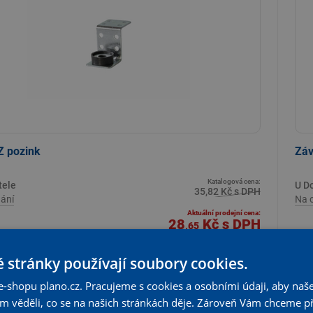
Z pozink
Záv
Katalogová cena:
tele
U D
35,82 Kč s DPH
ání
Na 
Aktuální prodejní cena:
28
Kč
s DPH
,65
23,68 Kč bez DPH
 stránky používají soubory cookies.
+
KS
Vložit do košíku
-
e-shopu plano.cz. Pracujeme s cookies a osobními údaji, aby naše
om věděli, co se na našich stránkách děje. Zároveň Vám chceme p