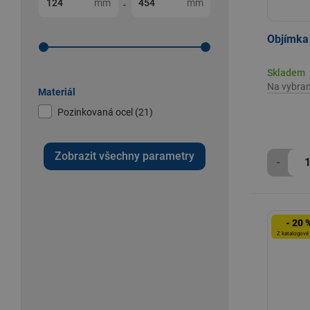
mm
mm
-
Objímka
Skladem
Na vybra
Materiál
Pozinkovaná ocel (21)
Zobrazit všechny parametry
-
- 20 
Z katalogové