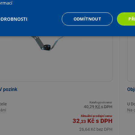
ormací
%
 ceny
Z k
ODROBNOSTI
ODMÍTNOUT
PŘ
V pozink
Obj
Katalogová cena:
tele
U D
40,29 Kč s DPH
ání
Na 
Aktuální prodejní cena:
32
Kč
s DPH
,23
26,64 Kč bez DPH