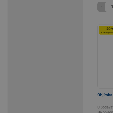
-
- 20 
Z katalogové
Objímka
U Dodava
Na objedn