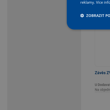
reklamy.
Více inf
- 20 
Z katalogové
ZOBRAZIT P
Závěs Z
U Dodava
Na objedn