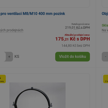
 pro ventilaci M8/M10 400 mm pozink
Obj
Katalogová cena:
Skl
219,01 Kč s DPH
ných prodejnách
Na 
Aktuální prodejní cena:
175
Kč
s DPH
,21
144,80 Kč bez DPH
+
KS
Vložit do košíku
-
%
 ceny
Z k