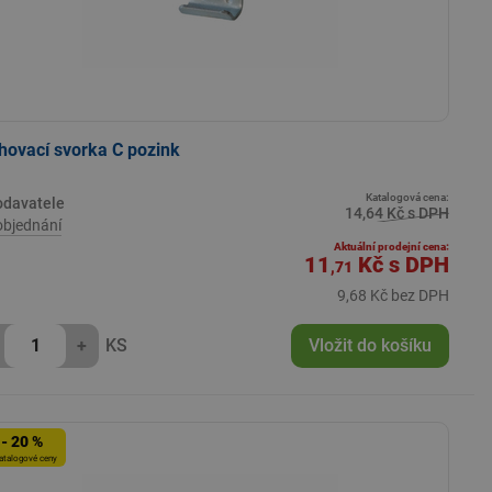
hovací svorka C pozink
Katalogová cena:
odavatele
14,64 Kč s DPH
objednání
Aktuální prodejní cena:
11
Kč
s DPH
,71
9,68 Kč bez DPH
+
KS
Vložit do košíku
- 20 %
atalogové ceny