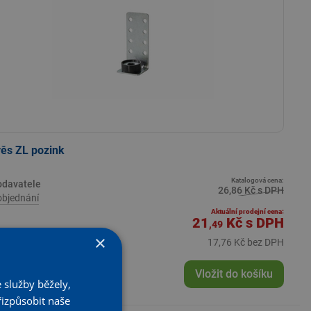
ěs ZL pozink
Katalogová cena:
odavatele
26,86 Kč s DPH
objednání
Aktuální prodejní cena:
21
Kč
s DPH
,49
×
17,76 Kč bez DPH
+
KS
Vložit do košíku
 služby běžely,
řizpůsobit naše