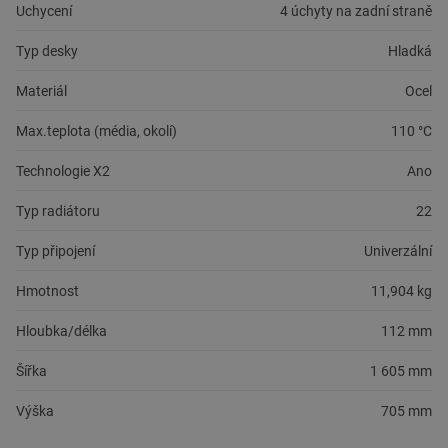
Uchycení
4 úchyty na zadní straně
Typ desky
Hladká
Materiál
Ocel
Max.teplota (média, okolí)
110 °C
Technologie X2
Ano
Typ radiátoru
22
Typ připojení
Univerzální
Hmotnost
11,904 kg
Hloubka/délka
112 mm
Šířka
1 605 mm
Výška
705 mm