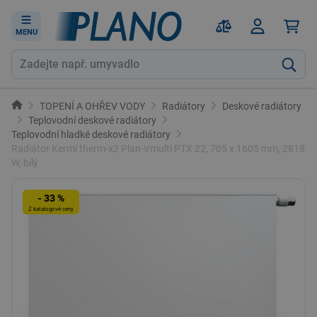
MENU
TOPENÍ A OHŘEV VODY
Radiátory
Deskové radiátory
Teplovodní deskové radiátory
Teplovodní hladké deskové radiátory
Radiátor Kermi therm-x2 Plan-Vmulti PTX 22, 705 x 1605 mm, 2818
W, bílý
- 33 %
Z katalogové ceny