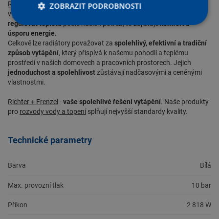
Radiátory
také nabízejí
možnost individuálního nastavení teploty
ZOBRAZIT PODROBNOSTI
v jednotlivých místnostech. Díky termostatům můžeme
jednoduše
regulovat teplotu
podle našich potřeb, to zajišťuje
komfort a
úsporu energie.
Celkově lze radiátory považovat za
spolehlivý, efektivní a tradiční
způsob vytápění
, který přispívá k našemu pohodlí a teplému
prostředí v našich domovech a pracovních prostorech. Jejich
jednoduchost a spolehlivost
zůstávají nadčasovými a ceněnými
vlastnostmi.
Richter + Frenzel
-
vaše spolehlivé řešení vytápění
. Naše produkty
pro
rozvody vody a topení
splňují nejvyšší standardy kvality.
Technické parametry
Barva
Bílá
Max. provozní tlak
10 bar
Příkon
2 818 W