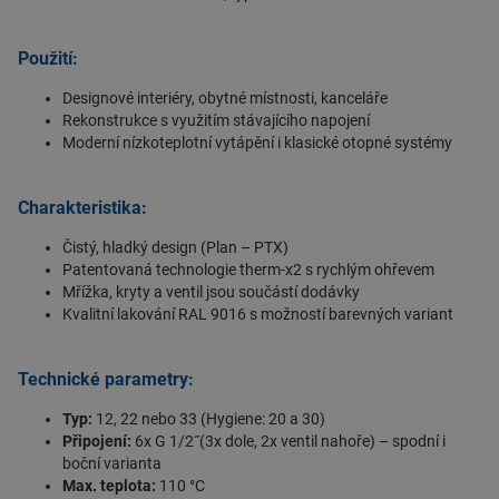
Použití:
Designové interiéry, obytné místnosti, kanceláře
Rekonstrukce s využitím stávajícího napojení
Moderní nízkoteplotní vytápění i klasické otopné systémy
Charakteristika:
Čistý, hladký design (Plan – PTX)
Patentovaná technologie therm-x2 s rychlým ohřevem
Mřížka, kryty a ventil jsou součástí dodávky
Kvalitní lakování RAL 9016 s možností barevných variant
Technické parametry:
Typ:
12, 22 nebo 33 (Hygiene: 20 a 30)
Připojení:
6x G 1/2˝(3x dole, 2x ventil nahoře) – spodní i
boční varianta
Max. teplota:
110 °C