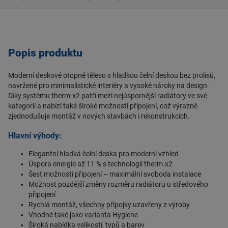
Proč si vybrat právě tento radiátor
Pokud hledáte radiátor, který propojuje špičkový design a vysokou
účinnost, Plan PTX je vynikající volba. Hladká čelní plocha působí
Popis produktu
stylově a čistě, zatímco technologie therm-x2 garantuje rychlé a
ekonomické vytápění. Je to radiátor, který nezatíží provozní
náklady a zároveň vizuálně pozvedne interiér.
Moderní deskové otopné těleso s hladkou čelní deskou bez prolisů,
navržené pro minimalistické interiéry a vysoké nároky na design.
Radiátory
také nabízejí
možnost individuálního nastavení teploty
Díky systému therm-x2 patří mezi nejúspornější radiátory ve své
v jednotlivých místnostech. Díky termostatům můžeme
jednoduše
kategorii a nabízí také široké možnosti připojení, což výrazně
regulovat teplotu
podle našich potřeb, to zajišťuje
komfort a
zjednodušuje montáž v nových stavbách i rekonstrukcích.
úsporu energie.
Celkově lze radiátory považovat za
spolehlivý, efektivní a tradiční
Hlavní výhody:
způsob vytápění
, který přispívá k našemu pohodlí a teplému
Elegantní hladká čelní deska pro moderní vzhled
prostředí v našich domovech a pracovních prostorech. Jejich
Úspora energie až 11 % s technologií therm-x2
jednoduchost a spolehlivost
zůstávají nadčasovými a ceněnými
Šest možností připojení – maximální svoboda instalace
vlastnostmi.
Možnost pozdější změny rozměru radiátoru u středového
připojení
Richter + Frenzel
-
vaše spolehlivé řešení vytápění
. Naše produkty
Rychlá montáž, všechny přípojky uzavřeny z výroby
pro
rozvody vody a topení
splňují nejvyšší standardy kvality.
Vhodné také jako varianta Hygiene
Široká nabídka velikostí, typů a barev