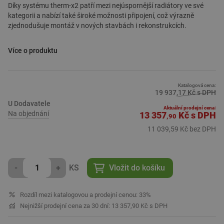
Díky systému therm-x2 patří mezi nejúspornější radiátory ve své
kategorii a nabízí také široké možnosti připojení, což výrazně
zjednodušuje montáž v nových stavbách i rekonstrukcích.
Hlavní výhody:
Více o produktu
Elegantní hladká čelní deska pro moderní vzhled
Úspora energie až 11 % s technologií therm-x2
Šest možností připojení – maximální svoboda instalace
Možnost pozdější změny rozměru radiátoru u středového
Katalogová cena:
19 937,17 Kč s DPH
připojení
U Dodavatele
Rychlá montáž, všechny přípojky uzavřeny z výroby
Aktuální prodejní cena:
Na objednání
13 357
Kč
s DPH
Vhodné také jako varianta Hygiene
,90
Široká nabídka velikostí, typů a barev
11 039,59 Kč bez DPH
Použití:
Designové interiéry, obytné místnosti, kanceláře
-
+
KS
Vložit do košíku
Rekonstrukce s využitím stávajícího napojení
Moderní nízkoteplotní vytápění i klasické otopné systémy
Rozdíl mezi katalogovou a prodejní cenou: 33%
Nejnižší prodejní cena za 30 dní: 13 357,90 Kč s DPH
Charakteristika:
Čistý, hladký design (Plan – PTX)