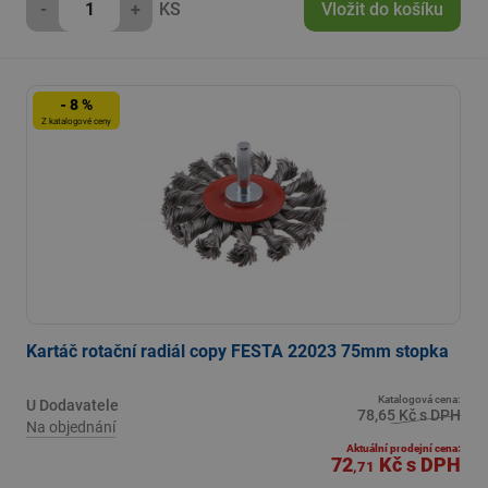
-
+
KS
Vložit do košíku
- 8 %
Z katalogové ceny
Kartáč rotační radiál copy FESTA 22023 75mm stopka
Katalogová cena:
U Dodavatele
78,65 Kč s DPH
Na objednání
Aktuální prodejní cena:
72
Kč
s DPH
,71