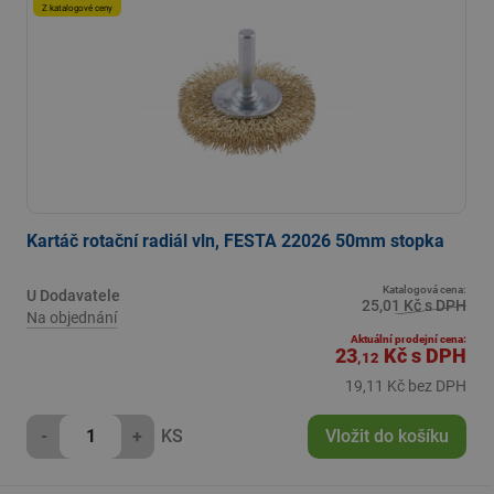
Z katalogové ceny
Kartáč rotační radiál vln, FESTA 22026 50mm stopka
Katalogová cena:
U Dodavatele
25,01 Kč s DPH
Na objednání
Aktuální prodejní cena:
23
Kč
s DPH
,12
19,11 Kč bez DPH
-
+
KS
Vložit do košíku