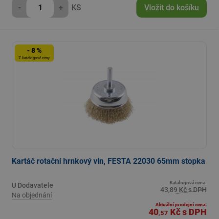
-
+
KS
Vložit do košíku
- 8 %
Z katalogové ceny
Kartáč rotační hrnkový vln, FESTA 22030 65mm stopka
Katalogová cena:
U Dodavatele
43,89 Kč s DPH
Na objednání
Aktuální prodejní cena:
40
Kč
s DPH
,57