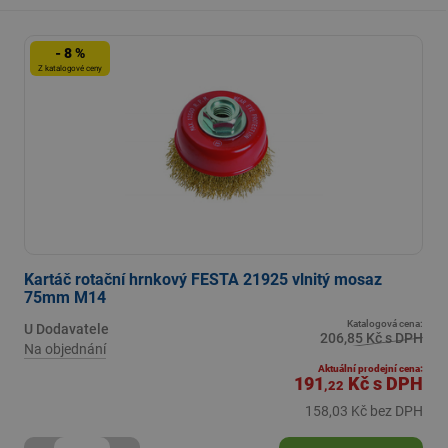
- 8 %
Z katalogové ceny
Kartáč rotační hrnkový FESTA 21925 vlnitý mosaz
75mm M14
Katalogová cena:
U Dodavatele
206,85 Kč s DPH
Na objednání
Aktuální prodejní cena:
191
Kč
s DPH
,22
158,03 Kč bez DPH