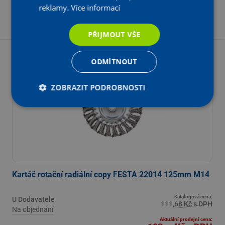
reklamy.
Více informací
-
+
KS
Vložit do košíku
PŘIJMOUT VŠE
- 8 %
ODMÍTNOUT
Z katalogové ceny
ZOBRAZIT PODROBNOSTI
Kartáč rotační radiální copy FESTA 22014 125mm M14
Katalogová cena:
U Dodavatele
111,68 Kč s DPH
Na objednání
Aktuální prodejní cena: