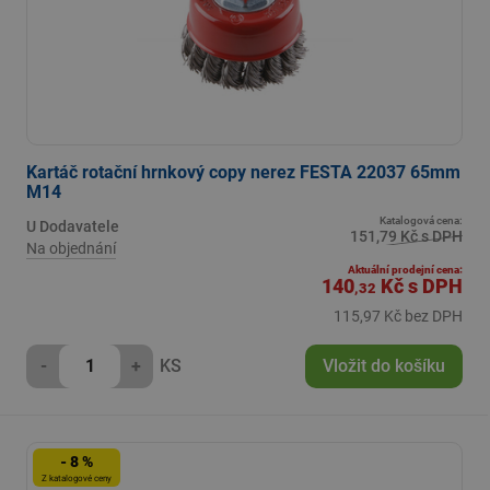
Kartáč rotační hrnkový copy nerez FESTA 22037 65mm
M14
Katalogová cena:
U Dodavatele
151,79 Kč s DPH
Na objednání
Aktuální prodejní cena:
140
Kč
s DPH
,32
115,97 Kč bez DPH
-
+
KS
Vložit do košíku
- 8 %
Z katalogové ceny