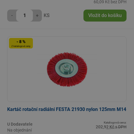
60,09 Kč bez DPH
-
+
KS
Vložit do košíku
- 8 %
Z katalogové ceny
Kartáč rotační radiální FESTA 21930 nylon 125mm M14
Katalogová cena:
U Dodavatele
202,92 Kč s DPH
Na objednání