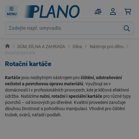
MENU
DŮM, DÍLNA A ZAHRADA
Dílna
Nástroje pro dílnu
Rotační kartáče
Rotační kartáče
Kartáče
jsou nezbytným nástrojem pro
čištění, odstraňování
nečistot a povrchovou úpravu materiálů
. Využívají se v
domácnosti
i v
profesionálních provozech
, kde je klíčová efektivní
údržba. Nabízíme
ruční, rotační i speciální kartáče
pro různé typy
povrchů – od kovových po dřevěné. Kvalitní provedení zaručuje
dlouhou životnost a pohodlnou manipulaci. Vhodné pro čištění
trubek, svárů, nářadí i podlah.