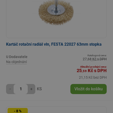
Kartáč rotační radiál vln, FESTA 22027 63mm stopka
Katalogová cena:
U Dodavatele
27,68 Kč s DPH
Na objednání
Aktuální prodejní cena:
25
Kč
s DPH
,59
21,15 Kč bez DPH
-
+
KS
Vložit do košíku
- 8 %