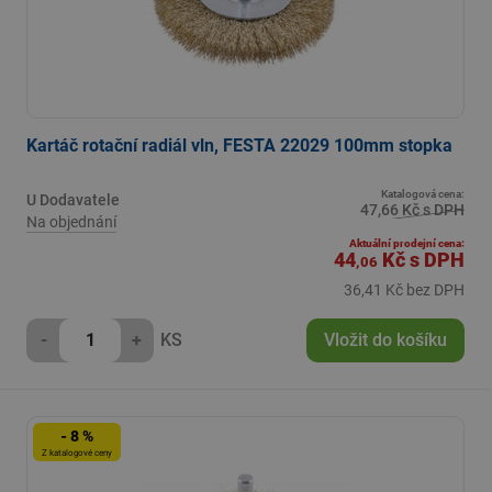
Kartáč rotační radiál vln, FESTA 22029 100mm stopka
Katalogová cena:
U Dodavatele
47,66 Kč s DPH
Na objednání
Aktuální prodejní cena:
44
Kč
s DPH
,06
36,41 Kč bez DPH
-
+
KS
Vložit do košíku
- 8 %
Z katalogové ceny