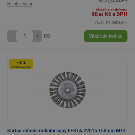
98,31 Kč s DPH
Na objednání
Aktuální prodejní cena:
90
Kč
s DPH
,88
75,11 Kč bez DPH
-
+
KS
Vložit do košíku
- 8 %
Z katalogové ceny
Kartáč rotační radiální copy FESTA 22015 150mm M14