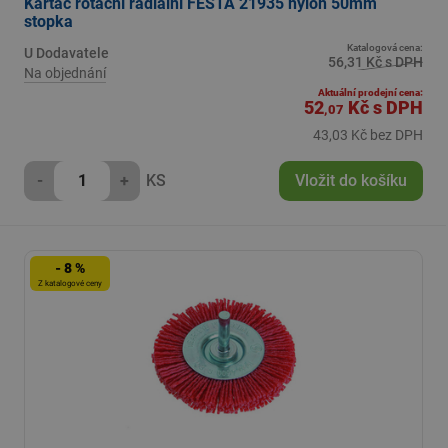
Kartáč rotační radiální FESTA 21935 nylon 50mm
stopka
Katalogová cena:
U Dodavatele
56,31 Kč s DPH
Na objednání
Aktuální prodejní cena:
52
Kč
s DPH
,07
43,03 Kč bez DPH
-
+
KS
Vložit do košíku
- 8 %
Z katalogové ceny