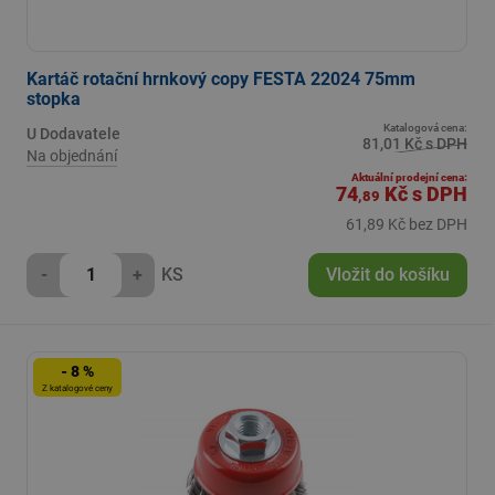
Kartáč rotační hrnkový copy FESTA 22024 75mm
stopka
Katalogová cena:
U Dodavatele
81,01 Kč s DPH
Na objednání
Aktuální prodejní cena:
74
Kč
s DPH
,89
61,89 Kč bez DPH
-
+
KS
Vložit do košíku
- 8 %
Z katalogové ceny