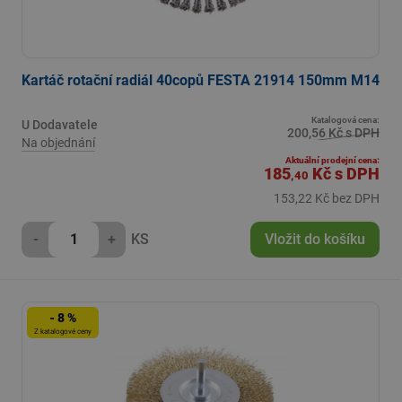
Kartáč rotační radiál 40copů FESTA 21914 150mm M14
Katalogová cena:
U Dodavatele
200,56 Kč s DPH
Na objednání
Aktuální prodejní cena:
185
Kč
s DPH
,40
153,22 Kč bez DPH
-
+
KS
Vložit do košíku
- 8 %
Z katalogové ceny