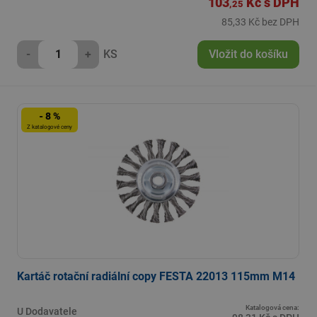
103
Kč
s DPH
,25
85,33 Kč bez DPH
-
+
KS
Vložit do košíku
- 8 %
Z katalogové ceny
Kartáč rotační radiální copy FESTA 22013 115mm M14
Katalogová cena:
U Dodavatele