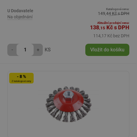
Katalogová cena:
U Dodavatele
149,44 Kč s DPH
Na objednání
Aktuální prodejní cena:
138
Kč
s DPH
,15
114,17 Kč bez DPH
-
+
KS
Vložit do košíku
- 8 %
Z katalogové ceny