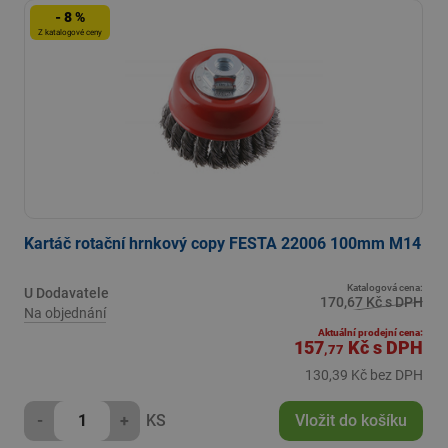
- 8 %
Z katalogové ceny
Kartáč rotační hrnkový copy FESTA 22006 100mm M14
Katalogová cena:
U Dodavatele
170,67 Kč s DPH
Na objednání
Aktuální prodejní cena:
157
Kč
s DPH
,77
130,39 Kč bez DPH
-
+
KS
Vložit do košíku