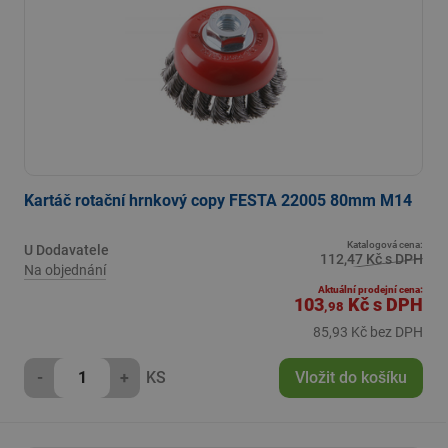
Kartáč rotační hrnkový copy FESTA 22005 80mm M14
Katalogová cena:
U Dodavatele
112,47 Kč s DPH
Na objednání
Aktuální prodejní cena:
103
Kč
s DPH
,98
85,93 Kč bez DPH
-
+
KS
Vložit do košíku