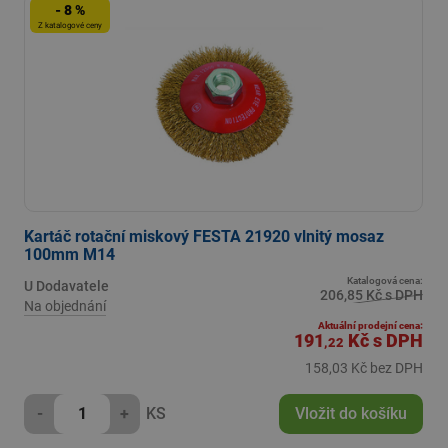
- 8 %
Z katalogové ceny
Kartáč rotační miskový FESTA 21920 vlnitý mosaz
100mm M14
Katalogová cena:
U Dodavatele
206,85 Kč s DPH
Na objednání
Aktuální prodejní cena:
191
Kč
s DPH
,22
158,03 Kč bez DPH
-
+
KS
Vložit do košíku