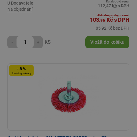
Katalogová cena:
U Dodavatele
112,47 Kč s DPH
Na objednání
Aktuální prodejní cena:
103
Kč
s DPH
,96
85,92 Kč bez DPH
-
+
KS
Vložit do košíku
- 8 %
Z katalogové ceny