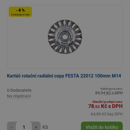
- 8 %
Z katalogové ceny
Kartáč rotační radiální copy FESTA 22012 100mm M14
Katalogová cena:
U Dodavatele
84,94 Kč s DPH
Na objednání
Aktuální prodejní cena:
78
Kč
s DPH
,52
64,89 Kč bez DPH
-
+
KS
Vložit do košíku