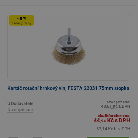
- 8 %
Z katalogové ceny
Kartáč rotační hrnkový vln, FESTA 22031 75mm stopka
Katalogová cena:
U Dodavatele
48,61 Kč s DPH
Na objednání
Aktuální prodejní cena:
44
Kč
s DPH
,94
37,14 Kč bez DPH