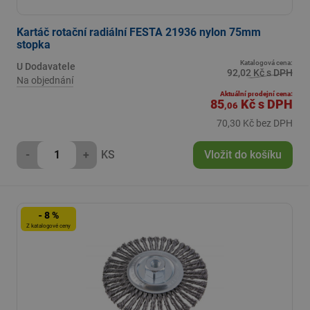
Kartáč rotační radiální FESTA 21936 nylon 75mm
stopka
Katalogová cena:
U Dodavatele
92,02 Kč s DPH
Na objednání
Aktuální prodejní cena:
85
Kč
s DPH
,06
70,30 Kč bez DPH
-
+
KS
Vložit do košíku
- 8 %
Z katalogové ceny