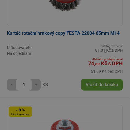
Kartáč rotační hrnkový copy FESTA 22004 65mm M14
Katalogová cena:
U Dodavatele
81,01 Kč s DPH
Na objednání
Aktuální prodejní cena:
74
Kč
s DPH
,89
61,89 Kč bez DPH
-
+
KS
Vložit do košíku
- 8 %
Z katalogové ceny