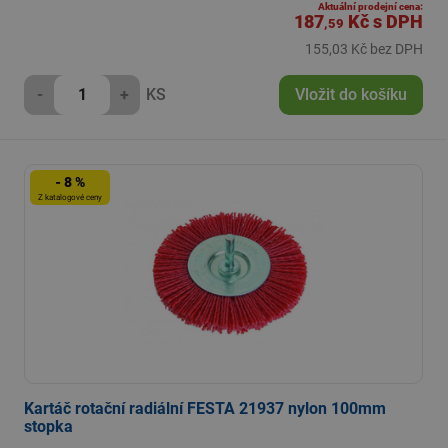
Aktuální prodejní cena:
187
Kč
s DPH
,59
155,03 Kč bez DPH
-
+
KS
Vložit do košíku
- 8 %
Z katalogové ceny
Kartáč rotační radiální FESTA 21937 nylon 100mm
stopka