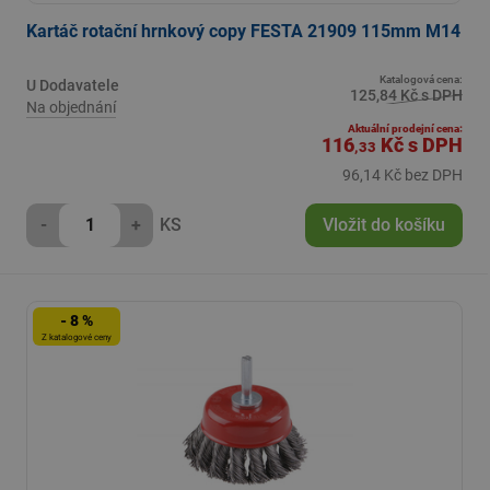
Kartáč rotační hrnkový copy FESTA 21909 115mm M14
Katalogová cena:
U Dodavatele
125,84 Kč s DPH
Na objednání
Aktuální prodejní cena:
116
Kč
s DPH
,33
96,14 Kč bez DPH
-
+
KS
Vložit do košíku
- 8 %
Z katalogové ceny