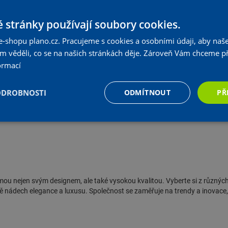
 stránky používají soubory cookies.
e-shopu plano.cz. Pracujeme s cookies a osobními údaji, aby naše
om věděli, co se na našich stránkách děje. Zároveň Vám chceme p
ormací
ODROBNOSTI
ODMÍTNOUT
PŘ
mou nejen svým designem, ale také vysokou kvalitou. Vyberte si z různýc
lně nádech elegance a luxusu. Společnost se zaměřuje na trendy a inovace,