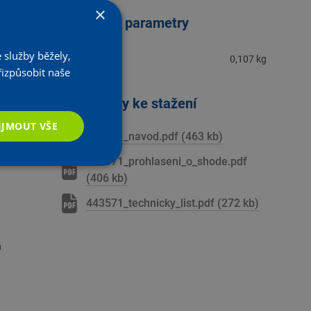
×
Technické parametry
 služby běžely,
Hmotnost
0,107 kg
řizpůsobit naše
Dokumenty ke stažení
IJMOUT VŠE
443571_navod.pdf (463 kb)
443571_prohlaseni_o_shode.pdf
(406 kb)
443571_technicky_list.pdf (272 kb)
h