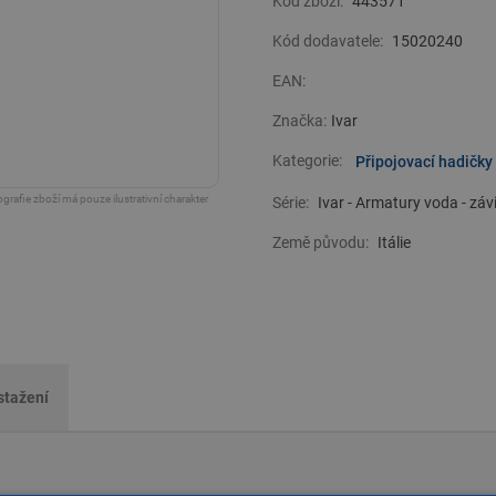
Kód zboží:
443571
Kód dodavatele:
15020240
EAN:
Značka:
Ivar
Kategorie:
Připojovací hadičky
grafie zboží má pouze ilustrativní charakter
Série:
Ivar - Armatury voda - záv
Země původu:
Itálie
stažení