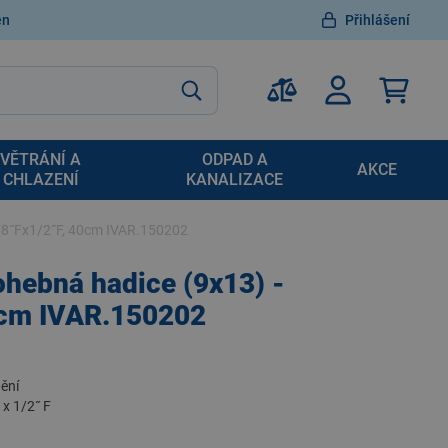
en
Přihlášení
VĚTRÁNÍ A
ODPAD A
AKCE
CHLAZENÍ
KANALIZACE
 3/8˝Fx1/2˝F, 40cm IVAR.150202
-ohebná hadice (9x13) -
0cm IVAR.150202
nění
F x 1/2˝ F