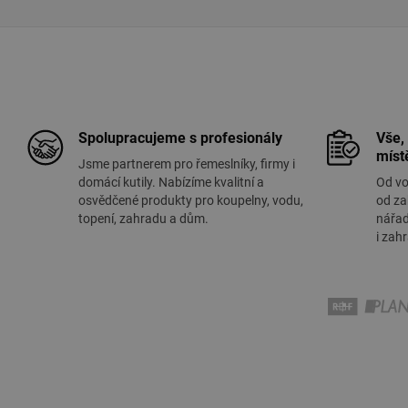
Spolupracujeme s profesionály
Vše,
míst
Jsme partnerem pro řemeslníky, firmy i
domácí kutily. Nabízíme kvalitní a
Od vo
osvědčené produkty pro koupelny, vodu,
od za
topení, zahradu a dům.
nářad
i zah