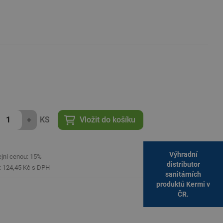
ýběr koupelnových prvků, které zaujmou nejen svým designem, ale
i z různých
umyvadel
,
van
, sprchových koutů a baterií, které dodají
 luxusu. Společnost se zaměřuje na trendy a inovace, aby nabídla
+
KS
Vložit do košíku
Výhradní
ejní cenou: 15%
distributor
í: 124,45 Kč s DPH
sanitárních
produktů Kermi v
ČR.