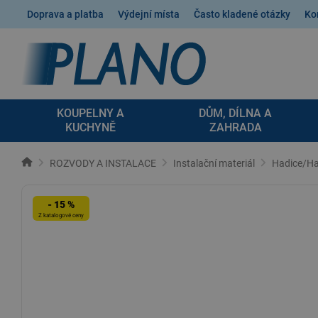
Doprava a platba
Výdejní místa
Často kladené otázky
Ko
KOUPELNY A
DŮM, DÍLNA A
KUCHYNĚ
ZAHRADA
ROZVODY A INSTALACE
Instalační materiál
Hadice/Ha
- 15 %
Z katalogové ceny