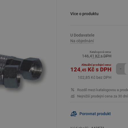
Specifikace:
Více o produktu
40 cm
Balení:
U Dodavatele
10
Na objednání
Richter + Frenzel
nabízí široký v
Katalogová cena:
také vysokou kvalitou. Vyberte s
146,41 Kč s DPH
vaší koupelně nádech elegance a
moderní a funkční řešení.
Aktuální prodejní cena:
124
Kč
s DPH
-
,45
102,85 Kč bez DPH
Rozdíl mezi katalogovou a prod
Nejnižší prodejní cena za 30 dn
Porovnat produkt