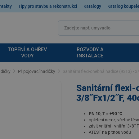
ntakty
Tipy pro stavbu a rekonstrukci
Katalogy
Katalog koupel
TOPENÍ A OHŘEV
ROZVODY A
VODY
INSTALACE
dičky
Připojovací hadičky
Sanitární flexi-ohebná hadice (9x13) -
Sanitární flexi
3/8˝Fx1/2˝F, 4
PN 10, T = +90 °C
opletení nerez, včetně těs
závit vnitřní - vnitřní 3/8˝ 
ATEST na pitnou vodu