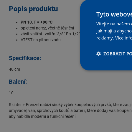
Popis produktu
Tyto webové
PN 10, T = +90 °C
Vítejte na našem 
opletení nerez, včetně těsnění
jak mají a abych
závit vnitřní - vnitřní 3/8˝ F x 1/2˝ F
reklamy.
Více inf
ATEST na pitnou vodu
ZOBRAZIT P
Specifikace:
40 cm
Balení:
10
Richter + Frenzel
nabízí široký výběr koupelnových prvků, které zauj
umyvadel
,
van
, sprchových koutů a baterií, které dodají vaší koupe
aby nabídla moderní a funkční řešení.