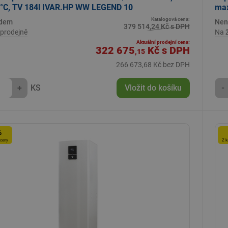
 °C, TV 184l IVAR.HP WW LEGEND 10
max
Katalogová cena:
adem
Nen
379 514,24 Kč s DPH
prodejně
Na 
Aktuální prodejní cena:
322 675
Kč
s DPH
,15
266 673,68 Kč bez DPH
+
KS
Vložit do košíku
-
%
 ceny
Z k