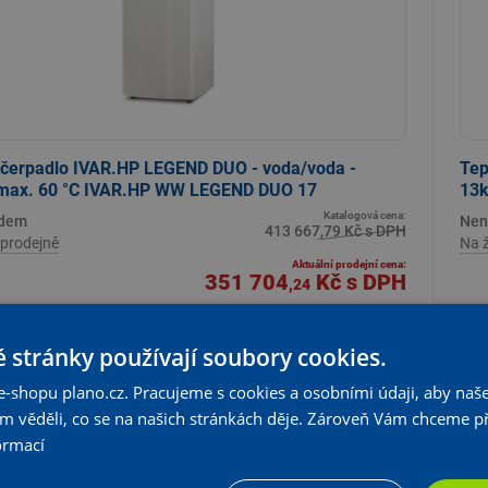
 čerpadlo IVAR.HP LEGEND DUO - voda/voda -
Tep
 max. 60 °C IVAR.HP WW LEGEND DUO 17
13k
Katalogová cena:
adem
Nen
413 667,79 Kč s DPH
prodejně
Na 
Aktuální prodejní cena:
351 704
Kč
s DPH
,24
290 664,66 Kč bez DPH
 stránky používají soubory cookies.
+
KS
Vložit do košíku
-
e-shopu plano.cz. Pracujeme s cookies a osobními údaji, aby naše
om věděli, co se na našich stránkách děje. Zároveň Vám chceme p
ormací
%
 ceny
Z k