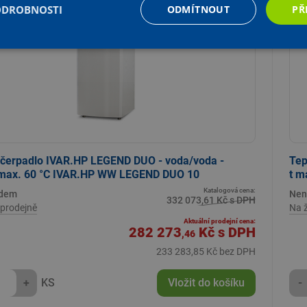
ODROBNOSTI
ODMÍTNOUT
PŘ
 čerpadlo IVAR.HP LEGEND DUO - voda/voda -
Tep
 max. 60 °C IVAR.HP WW LEGEND DUO 10
t m
Katalogová cena:
adem
Nen
332 073,61 Kč s DPH
prodejně
Na 
Aktuální prodejní cena:
282 273
Kč
s DPH
,46
233 283,85 Kč bez DPH
+
KS
Vložit do košíku
-