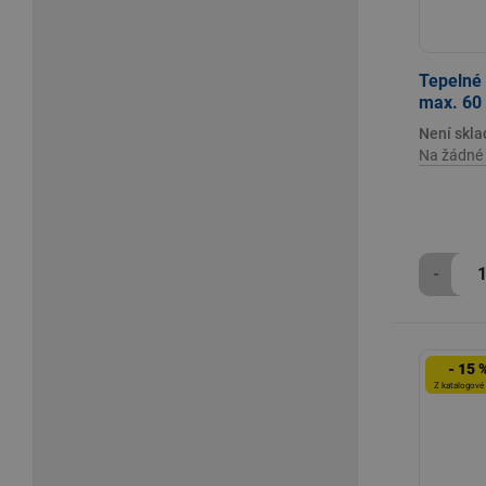
Tepelné 
max. 60
Není skl
Na žádné 
-
- 15 
Z katalogové