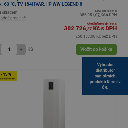
. 60 °C, TV 184l IVAR.HP WW LEGEND 8
Katalogová cena:
í skladem
356 051,07 Kč s DPH
žádné prodejně
Aktuální prodejní cena:
302 726
Kč
s DPH
,37
250 187,08 Kč bez DPH
+
KS
Vložit do košíku
Výhradní
distributor
- 15 %
sanitárních
atalogové ceny
produktů Kermi v
ČR.