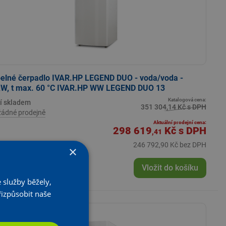
elné čerpadlo IVAR.HP LEGEND DUO - voda/voda -
W, t max. 60 °C IVAR.HP WW LEGEND DUO 13
Katalogová cena:
í skladem
351 304,14 Kč s DPH
žádné prodejně
Aktuální prodejní cena:
298 619
Kč
s DPH
,41
246 792,90 Kč bez DPH
×
+
KS
Vložit do košíku
 služby běžely,
řizpůsobit naše
- 15 %
atalogové ceny