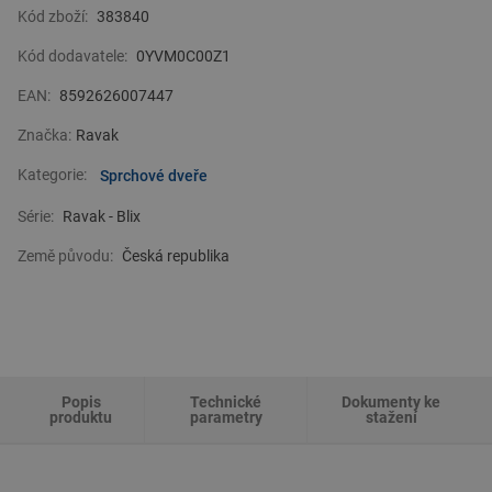
pro své koupelny a toalety.
Kód zboží:
383840
Kód dodavatele:
0YVM0C00Z1
EAN:
8592626007447
Značka:
Ravak
Kategorie:
Sprchové dveře
Série:
Ravak - Blix
Země původu:
Česká republika
Popis
Technické
Dokumenty ke
produktu
parametry
stažení