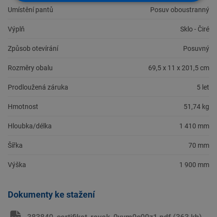
Umístění pantů
Posuv oboustranný
Výplň
Sklo - Čiré
Způsob otevírání
Posuvný
Rozměry obalu
69,5 x 11 x 201,5 cm
Prodloužená záruka
5 let
Hmotnost
51,74 kg
Hloubka/délka
1 410 mm
Šířka
70 mm
Výška
1 900 mm
Dokumenty ke stažení