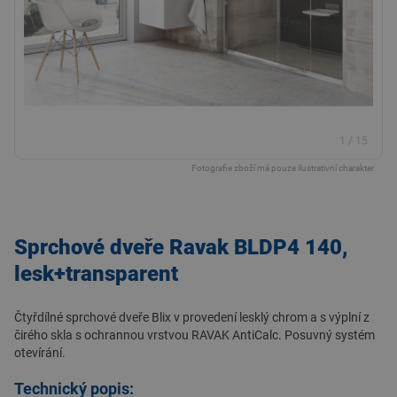
1
/
15
Fotografie zboží má pouze ilustrativní charakter
Sprchové dveře Ravak BLDP4 140,
lesk+transparent
Čtyřdílné sprchové dveře Blix v provedení lesklý chrom a s výplní z
čirého skla s ochrannou vrstvou RAVAK AntiCalc. Posuvný systém
otevírání.
Technický popis: