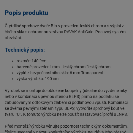
Popis produktu
Čtyřdílné sprchové dveře Blix v provedení lesklý chrom a s výplní z
čirého skla s ochrannou vrstvou RAVAK AntiCalc. Posuvný systém
otevírání.
Technický popis:
rozměr: 140 "cm
barevné provedení: rám - lesklý chrom "lesklý chrom
výplň z bezpečnostního skla: 6 mm Transparent
výška výrobku: 190 cm
Výrobek se montuje do obložené koupelny (ideálně do vyzděné niky
nebo v kombinaci s pevnou stěnou BLPS) přímo na podlahu se
zabudovaným odtokovým žlabem či podlahovou vpustí. Kombinací
se dvěma pevnými stěnami typu BLPS, vytvoříte sprchový kout ve
tvaru ˝U˝. K tomuto výrobku nelze použít nastavovací profil BLNPS.
Před montáží výrobku věnujte pozornost technickým dokumentům,
číslice uvedená v názvu konkrétního výrobku, neudává jeho přesný