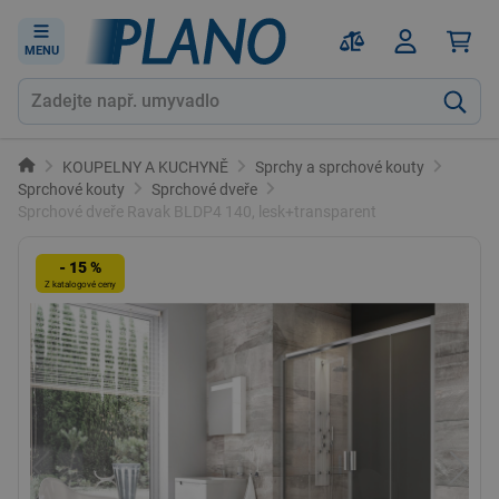
MENU
KOUPELNY A KUCHYNĚ
Sprchy a sprchové kouty
Sprchové kouty
Sprchové dveře
Sprchové dveře Ravak BLDP4 140, lesk+transparent
- 15 %
Z katalogové ceny