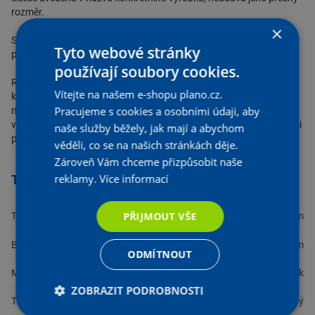
rozměr.
×
Sprchové kouty
jsou nedílnou součástí moderních
koupelen
a
Tyto webové stránky
přinášejí do našich domovů komfort a funkčnost.
používají soubory cookies.
Richter + Frenzel
neustále sleduje aktuální trendy na trhu
Vítejte na našem e-shopu plano.cz.
koupelnového a toaletního vybavení a průběžně rozšiřuje svoji
Pracujeme s cookies a osobními údaji, aby
nabídku o nové a inovativní produkty. Díky tomu jsou zákazníci
vždy v kontaktu s těmi nejmodernějšími a nejefektivnějšími řešeními
naše služby běžely, jak mají a abychom
pro své koupelny a toalety.
věděli, co se na našich stránkách děje.
Zároveň Vám chceme přizpůsobit naše
reklamy.
Více informací
Technické parametry
PŘIJMOUT VŠE
Tloušťka výplně
6 mm
Barva
Chrom
ODMÍTNOUT
Materiál
Hliník
ZOBRAZIT PODROBNOSTI
Tvar půdorysu
Čtyřhranný