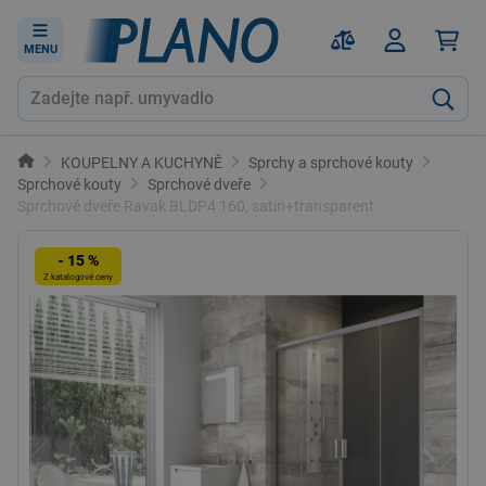
MENU
KOUPELNY A KUCHYNĚ
Sprchy a sprchové kouty
Sprchové kouty
Sprchové dveře
Sprchové dveře Ravak BLDP4 160, satin+transparent
- 15 %
Z katalogové ceny