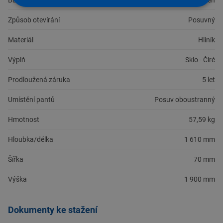
Barva
Satén
Způsob otevírání
Posuvný
Materiál
Hliník
Výplň
Sklo - Čiré
Prodloužená záruka
5 let
Umístění pantů
Posuv oboustranný
Hmotnost
57,59 kg
Hloubka/délka
1 610 mm
Šířka
70 mm
Výška
1 900 mm
Dokumenty ke stažení