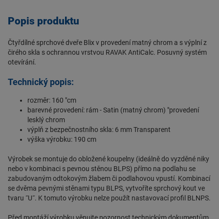
Popis produktu
Čtyřdílné sprchové dveře Blix v provedení matný chrom a s výplní z
čirého skla s ochrannou vrstvou RAVAK AntiCalc. Posuvný systém
otevírání.
Technický popis:
rozměr: 160 "cm
barevné provedení: rám - Satin (matný chrom) "provedení
lesklý chrom
výplň z bezpečnostního skla: 6 mm Transparent
výška výrobku: 190 cm
Výrobek se montuje do obložené koupelny (ideálně do vyzděné niky
nebo v kombinaci s pevnou stěnou BLPS) přímo na podlahu se
zabudovaným odtokovým žlabem či podlahovou vpustí. Kombinací
se dvěma pevnými stěnami typu BLPS, vytvoříte sprchový kout ve
tvaru ˝U˝. K tomuto výrobku nelze použít nastavovací profil BLNPS.
Před montáží výrobku věnujte pozornost technickým dokumentům,