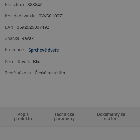
zboží . Díky jejich širokému sortimentu a konkurenceschopným
Kód zboží:
383845
cenám se mohou spolehnout na
kvalitní zboží
pro své zákazníky.
Kód dodavatele:
0YVS0U00Z1
EAN:
8592626007492
Značka:
Ravak
Kategorie:
Sprchové dveře
Série:
Ravak - Blix
Země původu:
Česká republika
Popis
Technické
Dokumenty ke
produktu
parametry
stažení