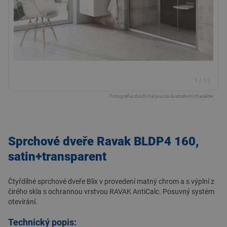
1
/
15
Fotografie zboží má pouze ilustrativní charakter
Sprchové dveře Ravak BLDP4 160,
satin+transparent
Čtyřdílné sprchové dveře Blix v provedení matný chrom a s výplní z
čirého skla s ochrannou vrstvou RAVAK AntiCalc. Posuvný systém
otevírání.
Technický popis: