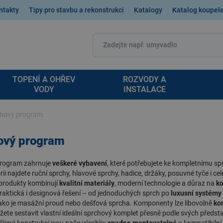
ntakty
Tipy pro stavbu a rekonstrukci
Katalogy
Katalog koupel
TOPENÍ A OHŘEV
ROZVODY A
VODY
INSTALACE
hový program
ový program
rogram
zahrnuje
veškeré vybavení
, které potřebujete ke kompletnímu sp
rii najdete ruční sprchy, hlavové sprchy, hadice, držáky, posuvné tyče i ce
 produkty kombinují
kvalitní materiály
, moderní technologie a důraz na
k
raktická i designová řešení – od jednoduchých sprch po
luxusní systémy
jako je masážní proud nebo dešťová sprcha. Komponenty lze libovolně
ko
žete sestavit vlastní ideální sprchový komplet přesně podle svých předst