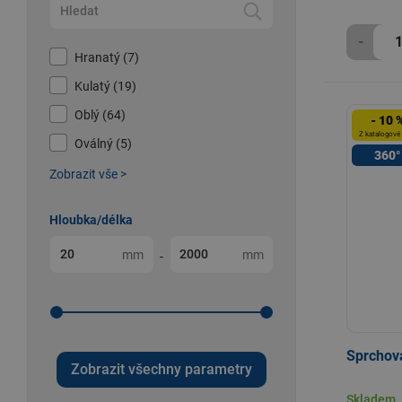
-
Hranatý (7)
Kulatý (19)
Oblý (64)
- 10 
Z katalogové
Oválný (5)
360°
Zobrazit vše >
Hloubka/délka
mm
mm
-
Sprchov
Zobrazit všechny parametry
Skladem