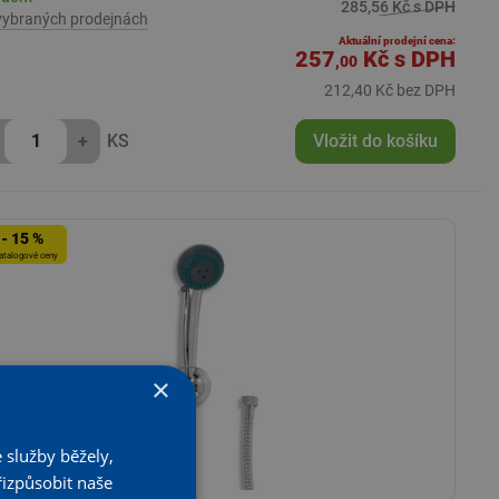
285,56 Kč s DPH
vybraných prodejnách
Aktuální prodejní cena:
257
Kč
s DPH
,00
212,40 Kč bez DPH
+
KS
Vložit do košíku
- 15 %
atalogové ceny
×
 služby běžely,
řizpůsobit naše