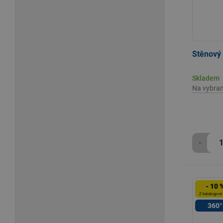
Stěnový 
Skladem
Na vybra
-
- 10 
Z katalogové
360°