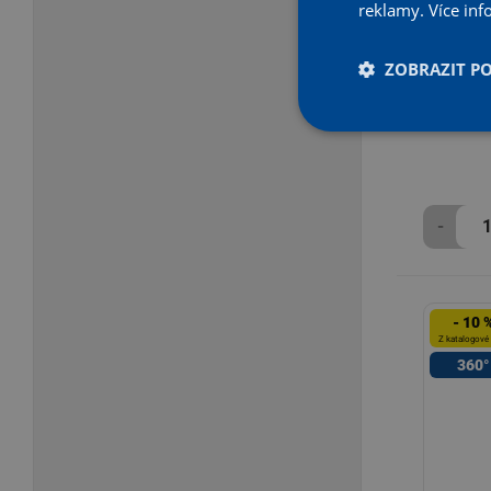
reklamy.
Více inf
Ruční sp
ZOBRAZIT P
Skladem
Na vybra
-
- 10 
Z katalogové
360°