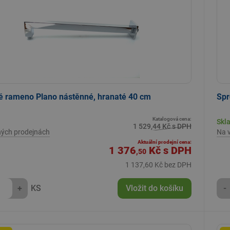
é rameno Plano nástěnné, hranaté 40 cm
Spr
Katalogová cena:
Skl
1 529,44 Kč s DPH
ných prodejnách
Na 
Aktuální prodejní cena:
1 376
Kč
s DPH
,50
1 137,60 Kč bez DPH
+
KS
Vložit do košíku
-