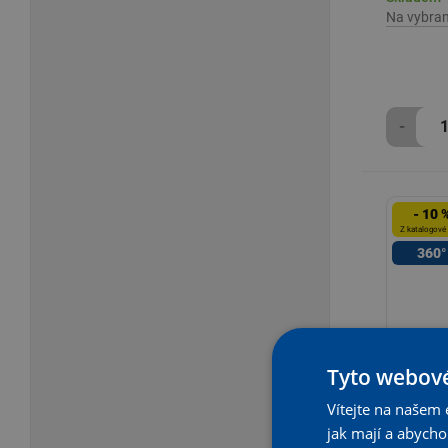
Na vybra
-
- 10 
Z katalogové
360°
Tyto webové
Vítejte na našem 
jak mají a abych