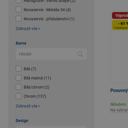
Hansgrohe - Vernis Shape (2)
Novaservis - Metalia 54 (4)
Výprod
Novaservis - příslušenství (1)
- 61 
Zobrazit vše >
Z katalogové
Barva
Bílá (7)
Bílá matná (11)
Bílá/chrom (2)
Posuvný
Chrom (137)
Skladem
Zobrazit vše >
Na vybra
Design