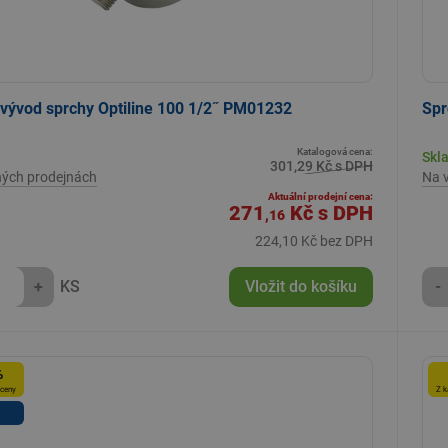
vývod sprchy Optiline 100 1/2˝ PM01232
Spr
Katalogová cena:
Skl
301,29 Kč s DPH
ných prodejnách
Na 
Aktuální prodejní cena:
271
Kč
s DPH
,16
224,10 Kč bez DPH
+
KS
Vložit do košíku
-
%
 ceny
Z k