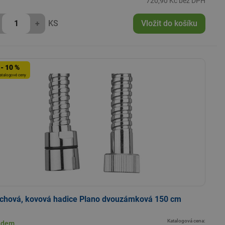
720,90 Kč bez DPH
+
KS
Vložit do košíku
- 10 %
atalogové ceny
chová, kovová hadice Plano dvouzámková 150 cm
Katalogová cena:
adem