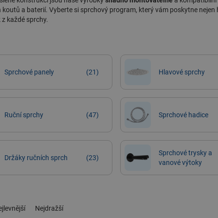
šlené konstrukci jsou naše výrobky
snadno montovatelné
a kompatibilní
koutů a baterií. Vyberte si sprchový program, který vám poskytne nejen 
k z každé sprchy.
Sprchové panely
(21)
Hlavové sprchy
Ruční sprchy
(47)
Sprchové hadice
Sprchové trysky a
Držáky ručních sprch
(23)
vanové výtoky
jlevnější
Nejdražší