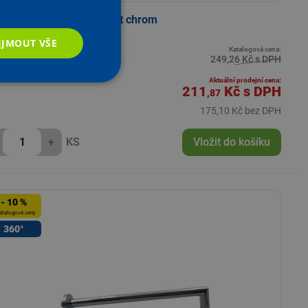
chová minisouprava Fast chrom
IJMOUT VŠE
Katalogová cena:
adem
249,26 Kč s DPH
vybraných prodejnách
Aktuální prodejní cena:
211
Kč
s DPH
,87
175,10 Kč bez DPH
+
KS
Vložit do košíku
- 10 %
atalogové ceny
360°