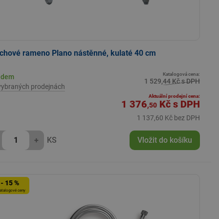
chové rameno Plano nástěnné, kulaté 40 cm
Katalogová cena:
adem
1 529,44 Kč s DPH
vybraných prodejnách
Aktuální prodejní cena:
1 376
Kč
s DPH
,50
1 137,60 Kč bez DPH
+
KS
Vložit do košíku
- 15 %
atalogové ceny