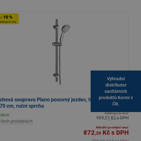
- 10 %
atalogové ceny
Výhradní
distributor
sanitárních
produktů Kermi v
chová souprava Plano posuvný jezdec, hadice 150 cm,
ČR.
 70 cm, ruční sprcha
Katalogová cena:
adem
969,21 Kč s DPH
všech prodejnách
Aktuální prodejní cena:
872
Kč
s DPH
,29