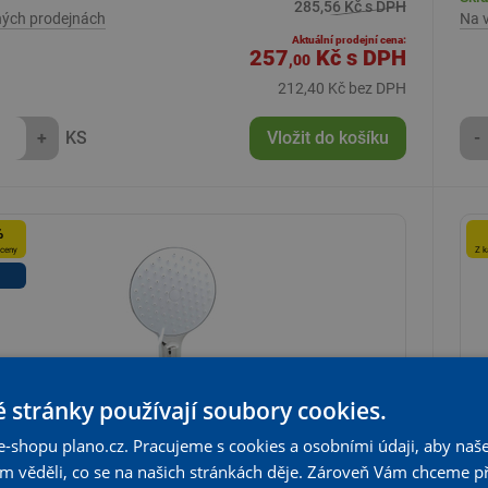
285,56 Kč s DPH
ných prodejnách
Na 
Aktuální prodejní cena:
257
Kč
s DPH
,00
212,40 Kč bez DPH
+
KS
Vložit do košíku
-
%
 ceny
Z k
 stránky používají soubory cookies.
e-shopu plano.cz. Pracujeme s cookies a osobními údaji, aby naše
om věděli, co se na našich stránkách děje. Zároveň Vám chceme p