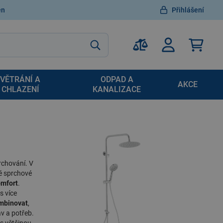
en
Přihlášení
VĚTRÁNÍ A
ODPAD A
AKCE
CHLAZENÍ
KANALIZACE
rchování. V
lé sprchové
omfort
.
s více
mbinovat
,
av a potřeb.