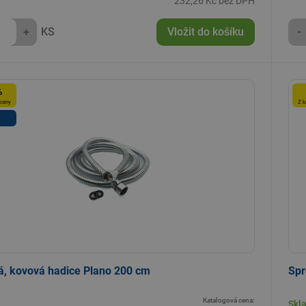
232,26 Kč bez DPH
+
KS
Vložit do košíku
-
%
 ceny
Z k
á, kovová hadice Plano 200 cm
Spr
Katalogová cena:
Skl