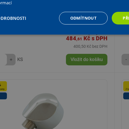
ormací
rcha Optiline 200 trojfunkční PM06041W
Spr
ODROBNOSTI
ODMÍTNOUT
PŘ
Katalogová cena:
Skl
538,45 Kč s DPH
ných prodejnách
Na 
Aktuální prodejní cena:
484
Kč
s DPH
,61
400,50 Kč bez DPH
+
KS
Vložit do košíku
-
%
 ceny
Z k