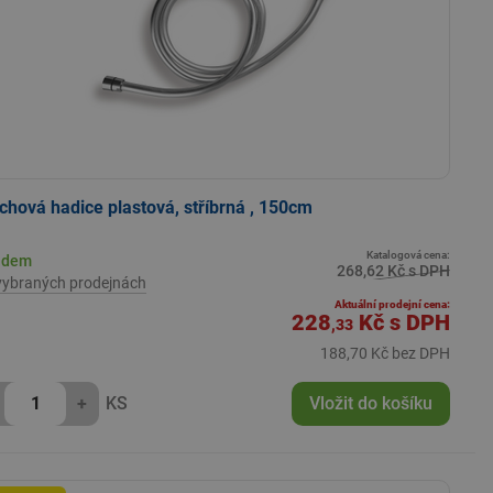
chová hadice plastová, stříbrná , 150cm
Katalogová cena:
adem
268,62 Kč s DPH
vybraných prodejnách
Aktuální prodejní cena:
228
Kč
s DPH
,33
188,70 Kč bez DPH
+
KS
Vložit do košíku