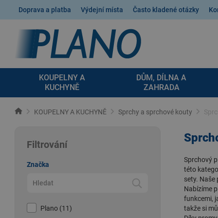
Doprava a platba
Výdejní místa
Často kladené otázky
Ko
KOUPELNY A
DŮM, DÍLNA A
KUCHYNĚ
ZAHRADA
KOUPELNY A KUCHYNĚ
Sprchy a sprchové kouty
Sprc
Sprch
Filtrování
Sprchový
p
Značka
této katego
sety. Naše
Nabízíme p
funkcemi
, 
Plano (11)
takže si mů