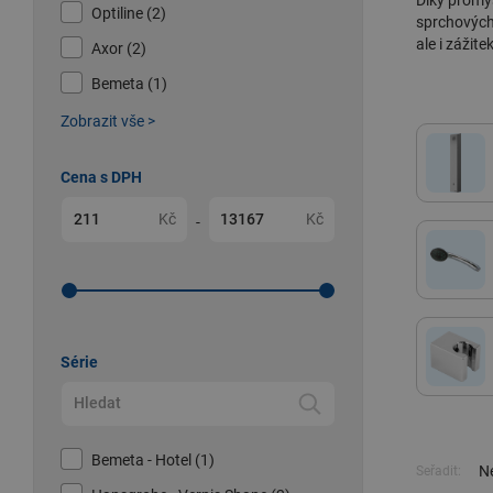
Díky promy
Optiline (2)
sprchových 
ale i zážite
Axor (2)
Bemeta (1)
Zobrazit vše >
Cena s DPH
Kč
Kč
-
Série
Bemeta - Hotel (1)
Ne
Seřadit: