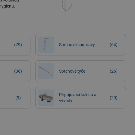
 s většinou
hygienu,
(79)
Sprchové soupravy
(64)
(36)
Sprchové tyče
(26)
Připojovací kolena a
(9)
(20)
vývody