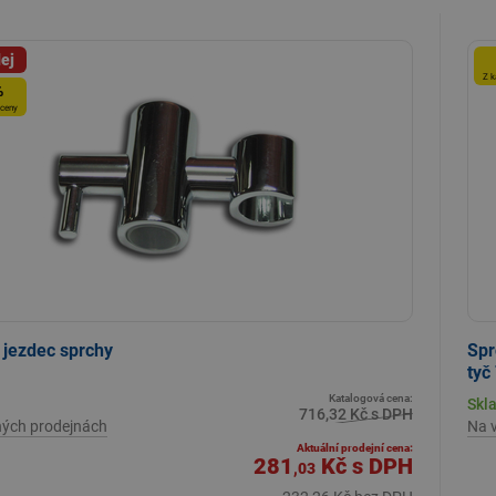
ej
Z k
%
 ceny
 jezdec sprchy
Spr
tyč
Katalogová cena:
Skl
716,32 Kč s DPH
ných prodejnách
Na 
Aktuální prodejní cena:
281
Kč
s DPH
,03