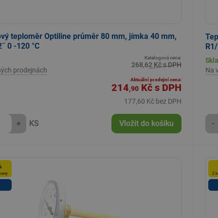
vý teploměr Optiline průměr 80 mm, jímka 40 mm,
Tep
˝ 0 -120 °C
R1/
Katalogová cena:
Skl
268,62 Kč s DPH
ných prodejnách
Na 
Aktuální prodejní cena:
214
Kč
s DPH
,90
177,60 Kč bez DPH
+
KS
Vložit do košíku
-
%
 ceny
Z k