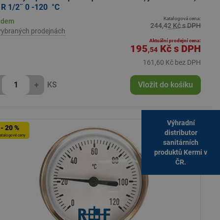
R 1/2˝ 0 -120 °C
Katalogová cena:
adem
244,42 Kč s DPH
vybraných prodejnách
Aktuální prodejní cena:
195
Kč
s DPH
,54
161,60 Kč bez DPH
+
KS
Vložit do košíku
Výhradní
- 20 %
distributor
atalogové ceny
sanitárních
produktů Kermi v
ČR.