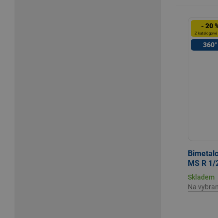
- 20 
Z katalogové
360°
Bimetalo
MS R 1/2
Skladem
Na vybra