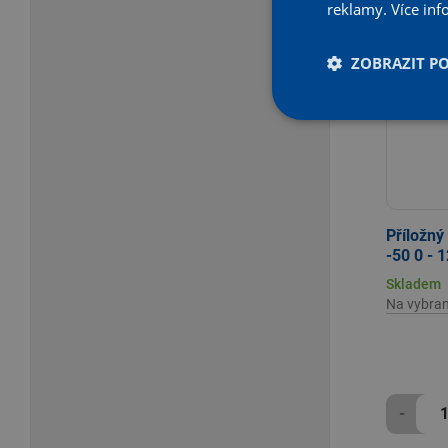
reklamy.
Více inf
360°
ZOBRAZIT P
Příložný
-50 0 - 
Skladem
Na vybra
-