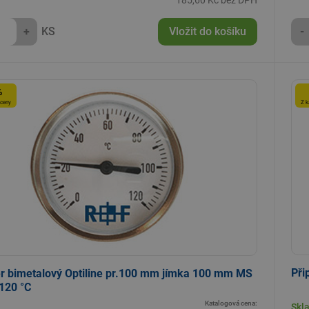
185,60 Kč bez DPH
+
KS
Vložit do košíku
-
%
 ceny
Z k
Při
r bimetalový Optiline pr.100 mm jímka 100 mm MS
120 °C
Katalogová cena:
Skl