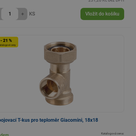
231,20 Kč bez DPH
+
KS
Vložit do košíku
- 21 %
atalogové ceny
pojovací T-kus pro teploměr Giacomini, 18x18
Katalogová cena:
adem