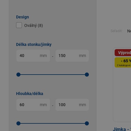
Design
Oválný (8)
Ne
Seřadit:
Délka stonku/jímky
Výprod
mm
mm
-
- 65 
Z katalogové
Hloubka/délka
mm
mm
-
Jímka -