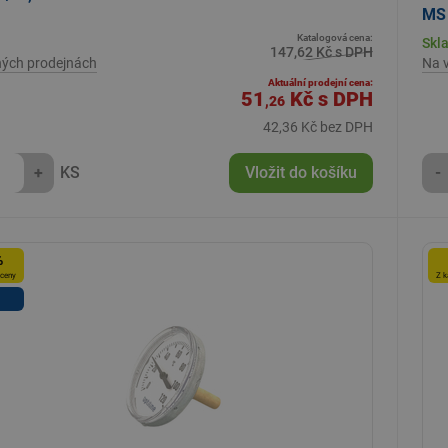
MS 
Katalogová cena:
Skl
147,62 Kč s DPH
ných prodejnách
Na 
Aktuální prodejní cena:
51
Kč
s DPH
,26
42,36 Kč bez DPH
+
KS
Vložit do košíku
-
%
 ceny
Z k