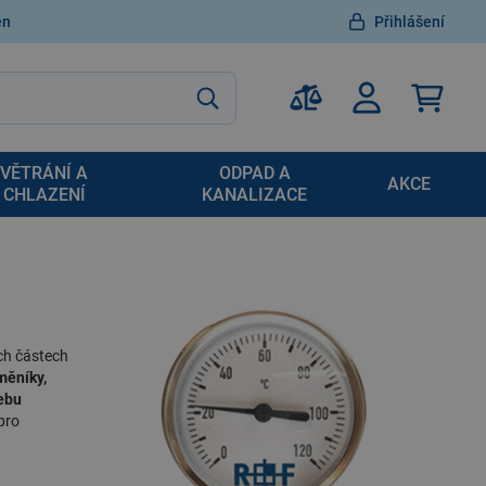
en
Přihlášení
VĚTRÁNÍ A
ODPAD A
AKCE
CHLAZENÍ
KANALIZACE
ch částech
měníky,
ebu
pro