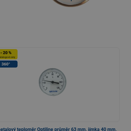
- 20 %
atalogové ceny
360°
etalový teploměr Optiline průměr 63 mm, jímka 40 mm,