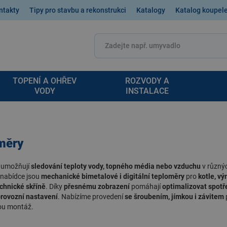
ntakty
Tipy pro stavbu a rekonstrukci
Katalogy
Katalog koupel
TOPENÍ A OHŘEV
ROZVODY A
VODY
INSTALACE
měry
umožňují
sledování teploty vody
, topného média nebo vzduchu
v různý
 nabídce jsou
mechanické bimetalové i digitální teploměry
pro
kotle, vý
echnické skříně
. Díky
přesnému zobrazení
pomáhají
optimalizovat spotř
provozní nastavení
. Nabízíme provedení
se šroubením, jímkou i závitem
ou montáž.