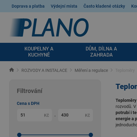
Doprava a platba
Výdejní místa
Často kladené otázky
Ko
KOUPELNY A
DŮM, DÍLNA A
KUCHYNĚ
ZAHRADA
ROZVODY A INSTALACE
Měření a regulace
Teploměry
Teplo
Filtrování
Teploměry
Cena s DPH
rozvodů. V
potrubí i t
Kč
Kč
-
energie a 
jednoduch