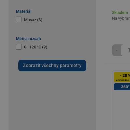
Materiál
Skladem
Na vybra
Mosaz (3)
Měřící rozsah
0 - 120 °C (9)
-
Zobrazit všechny parametry
- 20 
Z katalogové
360°