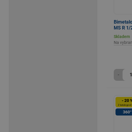
Bimetalo
MS R 1/2
Skladem
Na vybra
-
- 20 
Z katalogové
360°