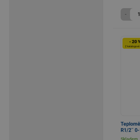
-
- 20 
Z katalogové
Teplomě
R1/2˝ 0-
Skladem