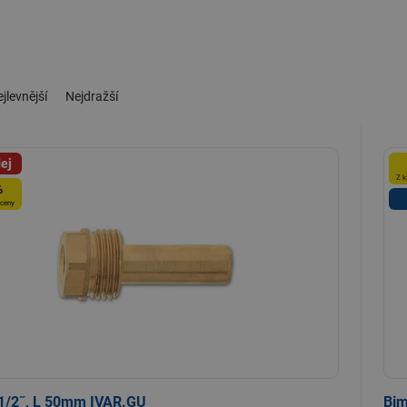
jlevnější
Nejdražší
ej
Z k
%
 ceny
 1/2˝, L 50mm IVAR.GU
Bim