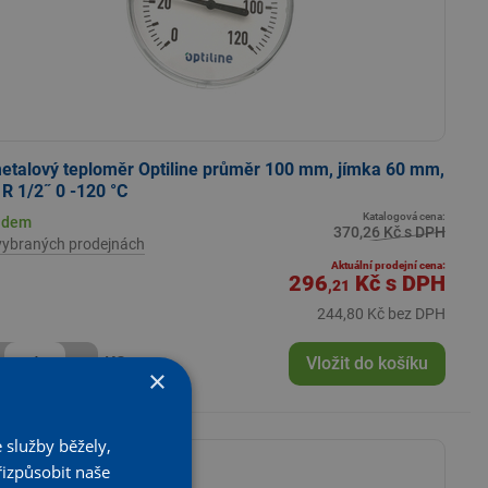
etalový teploměr Optiline průměr 100 mm, jímka 60 mm,
R 1/2˝ 0 -120 °C
Katalogová cena:
adem
370,26 Kč s DPH
vybraných prodejnách
Aktuální prodejní cena:
296
Kč
s DPH
,21
244,80 Kč bez DPH
+
KS
Vložit do košíku
×
 služby běžely,
- 20 %
řizpůsobit naše
atalogové ceny