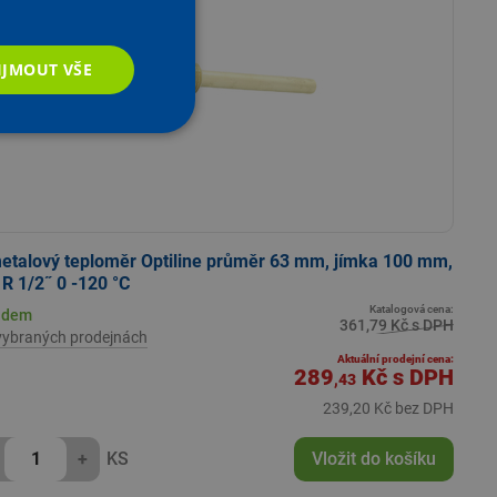
360°
IJMOUT VŠE
etalový teploměr Optiline průměr 63 mm, jímka 100 mm,
R 1/2˝ 0 -120 °C
Katalogová cena:
adem
361,79 Kč s DPH
vybraných prodejnách
Aktuální prodejní cena:
289
Kč
s DPH
,43
239,20 Kč bez DPH
+
KS
Vložit do košíku