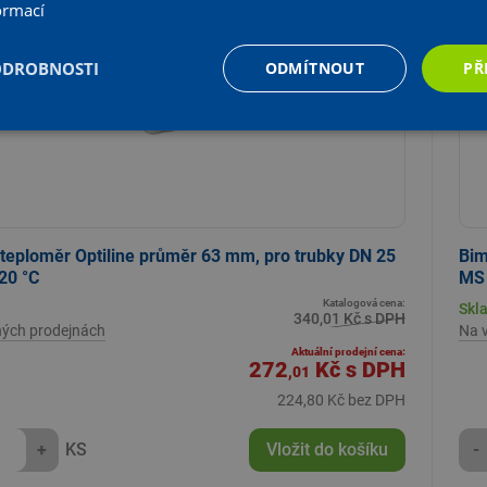
ormací
ODROBNOSTI
ODMÍTNOUT
PŘ
 teploměr Optiline průměr 63 mm, pro trubky DN 25
Bim
120 °C
MS 
Katalogová cena:
Skl
340,01 Kč s DPH
ných prodejnách
Na 
Aktuální prodejní cena:
272
Kč
s DPH
,01
224,80 Kč bez DPH
+
KS
Vložit do košíku
-