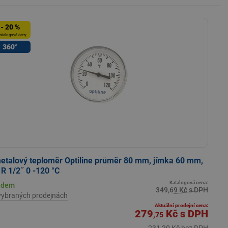
- 20 %
atalogové ceny
360°
etalový teploměr Optiline průměr 80 mm, jímka 60 mm,
R 1/2˝ 0 -120 °C
Katalogová cena:
adem
349,69 Kč s DPH
vybraných prodejnách
Aktuální prodejní cena:
279
Kč
s DPH
,75