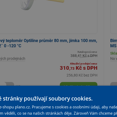
vý teploměr Optiline průměr 80 mm, jímka 100 mm,
Bim
˝ 0 -120 °C
MS 
Katalogová cena:
Skl
388,41 Kč s DPH
ných prodejnách
Na 
Aktuální prodejní cena:
310
Kč
s DPH
,73
256,80 Kč bez DPH
+
KS
Vložit do košíku
-
 stránky používají soubory cookies.
e-shopu plano.cz. Pracujeme s cookies a osobními údaji, aby naše
%
om věděli, co se na našich stránkách děje. Zároveň Vám chceme p
 ceny
Z k