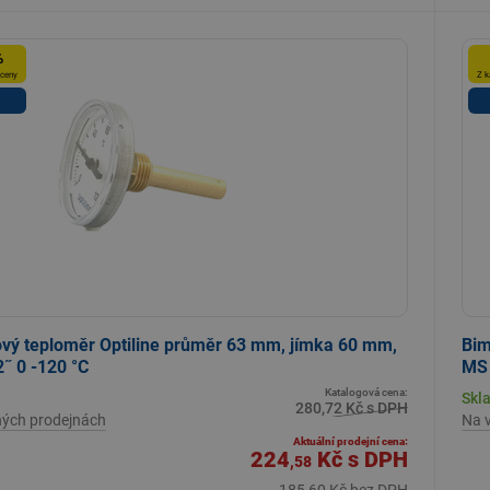
%
 ceny
Z k
vý teploměr Optiline průměr 63 mm, jímka 60 mm,
Bim
˝ 0 -120 °C
MS 
Katalogová cena:
Skl
280,72 Kč s DPH
ných prodejnách
Na 
Aktuální prodejní cena:
224
Kč
s DPH
,58