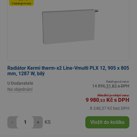
Z katalogové ceny
Radiátor Kermi therm-x2 Line-Vmulti PLX 12, 905 x 805
mm, 1287 W, bílý
Katalogová cena:
U Dodavatele
14 896,31 Kč s DPH
Na objednání
Aktuální prodejní cena:
9 980
Kč
s DPH
,53
8 248,37 Kč bez DPH
-
+
KS
Vložit do košíku