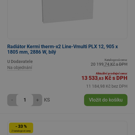
Radiátor Kermi therm-x2 Line-Vmulti PLX 12, 905 x
1805 mm, 2886 W, bílý
Katalogová cena:
U Dodavatele
20 199,74 Kč s DPH
Na objednání
Aktuální prodejní cena:
13 533
Kč
s DPH
,83
11 184,98 Kč bez DPH
-
+
KS
Vložit do košíku
- 33 %
Z katalogové ceny