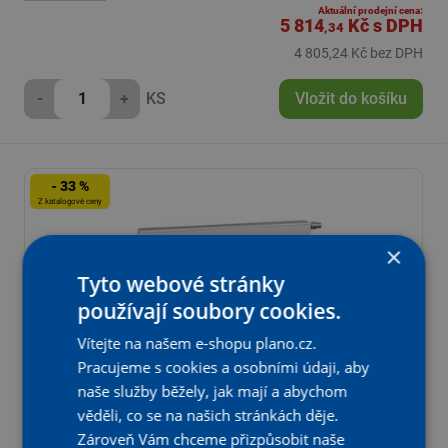
Aktuální prodejní cena:
5 814
Kč
s DPH
,34
4 805,24 Kč bez DPH
-
+
KS
Vložit do košíku
- 33 %
Z katalogové ceny
×
Tyto webové stránky
používají soubory cookies.
Vítejte na našem e-shopu plano.cz.
Pracujeme s cookies a osobními údaji, aby
naše služby běžely, jak mají a abychom
Radiátor Kermi therm-x2 Line-Vmulti Hygiene PLXH 20,
věděli, co se na našich stránkách děje.
305 x 505 mm, 271 W, bílý
Zároveň Vám chceme přizpůsobit naše