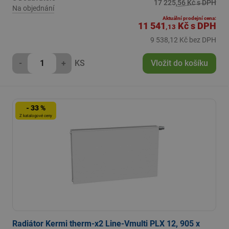
17 225,56 Kč s DPH
Na objednání
Aktuální prodejní cena:
11 541
Kč
s DPH
,13
9 538,12 Kč bez DPH
-
+
KS
Vložit do košíku
- 33 %
Z katalogové ceny
Radiátor Kermi therm-x2 Line-Vmulti PLX 12, 905 x