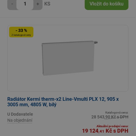
-
+
KS
Vložit do košíku
- 33 %
Z katalogové ceny
Radiátor Kermi therm-x2 Line-Vmulti PLX 12, 905 x
3005 mm, 4805 W, bílý
Katalogová cena:
U Dodavatele
28 543,90 Kč s DPH
Na objednání
Aktuální prodejní cena:
19 124
Kč
s DPH
,41