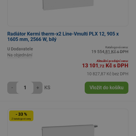
Radiátor Kermi therm-x2 Line-Vmulti PLX 12, 905 x
1605 mm, 2566 W, bílý
Katalogová cena:
U Dodavatele
19 554,81 Kč s DPH
Na objednání
Aktuální prodejní cena:
13 101
Kč
s DPH
,72
10 827,87 Kč bez DPH
-
+
KS
Vložit do košíku
- 33 %
Z katalogové ceny