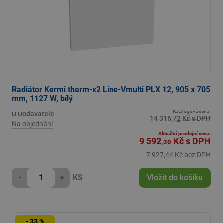
Radiátor Kermi therm-x2 Line-Vmulti PLX 12, 905 x 705
mm, 1127 W, bílý
Katalogová cena:
U Dodavatele
14 316,72 Kč s DPH
Na objednání
Aktuální prodejní cena:
9 592
Kč
s DPH
,20
7 927,44 Kč bez DPH
-
+
KS
Vložit do košíku
- 33 %