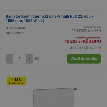
Radiátor Kermi therm-x2 Line-Vmulti PLX 22, 605 x
1005 mm, 1556 W, bílý
Katalogová cena:
U Dodavatele
15 229,06 Kč s DPH
Na objednání
Aktuální prodejní cena:
10 203
Kč
s DPH
,47
8 432,62 Kč bez DPH
-
+
KS
Vložit do košíku
- 33 %
Z katalogové ceny