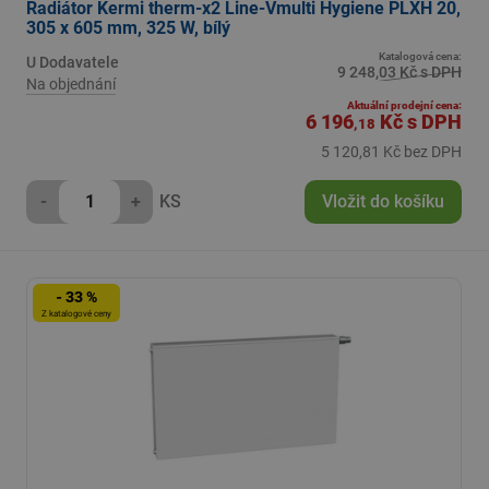
Radiátor Kermi therm-x2 Line-Vmulti Hygiene PLXH 20,
305 x 605 mm, 325 W, bílý
Katalogová cena:
U Dodavatele
9 248,03 Kč s DPH
Na objednání
Aktuální prodejní cena:
6 196
Kč
s DPH
,18
5 120,81 Kč bez DPH
-
+
KS
Vložit do košíku
- 33 %
Z katalogové ceny