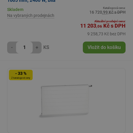
1605 mm, 2486 W, bílá
Katalogová cena:
Skladem
16 720,99 Kč s DPH
Na vybraných prodejnách
Aktuální prodejní cena:
11 203
Kč
s DPH
,06
9 258,73 Kč bez DPH
-
+
KS
Vložit do košíku
- 33 %
Z katalogové ceny