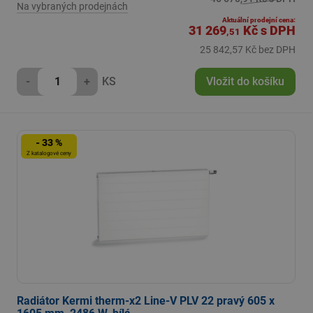
Na vybraných prodejnách
Aktuální prodejní cena:
31 269
Kč
s DPH
,51
25 842,57 Kč bez DPH
-
+
KS
Vložit do košíku
- 33 %
Z katalogové ceny
Radiátor Kermi therm-x2 Line-V PLV 22 pravý 605 x