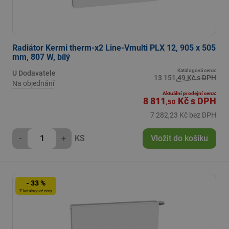
Radiátor Kermi therm-x2 Line-Vmulti PLX 12, 905 x 505
mm, 807 W, bílý
Katalogová cena:
U Dodavatele
13 151,49 Kč s DPH
Na objednání
Aktuální prodejní cena:
8 811
Kč
s DPH
,50
7 282,23 Kč bez DPH
-
+
KS
Vložit do košíku
- 33 %
Z katalogové ceny