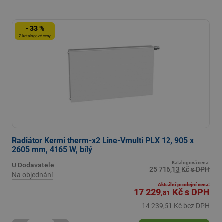
- 33 %
Z katalogové ceny
Radiátor Kermi therm-x2 Line-Vmulti PLX 12, 905 x
2605 mm, 4165 W, bílý
Katalogová cena:
U Dodavatele
25 716,13 Kč s DPH
Na objednání
Aktuální prodejní cena:
17 229
Kč
s DPH
,81
14 239,51 Kč bez DPH