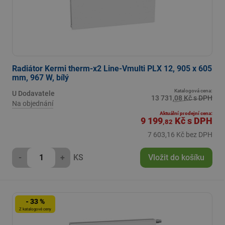
Radiátor Kermi therm-x2 Line-Vmulti PLX 12, 905 x 605
mm, 967 W, bílý
Katalogová cena:
U Dodavatele
13 731,08 Kč s DPH
Na objednání
Aktuální prodejní cena:
9 199
Kč
s DPH
,82
7 603,16 Kč bez DPH
-
+
KS
Vložit do košíku
- 33 %
Z katalogové ceny