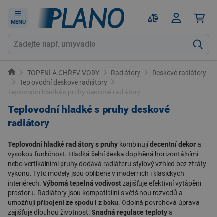
MENU
TOPENÍ A OHŘEV VODY
Radiátory
Deskové radiátory
Teplovodní deskové radiátory
Teplovodní hladké s pruhy deskové radiátory
Teplovodní hladké s pruhy deskové
radiátory
Teplovodní hladké radiátory s pruhy
kombinují
decentní dekor
a
vysokou funkčnost. Hladká čelní deska doplněná horizontálními
nebo vertikálními pruhy dodává radiátoru stylový vzhled bez ztráty
výkonu. Tyto modely jsou oblíbené v moderních i klasických
interiérech.
Výborná tepelná vodivost
zajišťuje efektivní vytápění
prostoru. Radiátory jsou kompatibilní s většinou rozvodů a
umožňují
připojení ze spodu i z boku
. Odolná povrchová úprava
zajišťuje dlouhou životnost.
Snadná regulace teploty
a