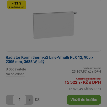
- 33 %
Z katalogové ceny
Radiátor Kermi therm-x2 Line-Vmulti PLX 12, 905 x
2305 mm, 3685 W, bílý
Katalogová cena:
U Dodavatele
23 167,87 Kč s DPH
Na objednání
Aktuální prodejní cena:
15 522
Kč
s DPH
,47
12 828,49 Kč bez DPH
-
+
KS
Vložit do košíku