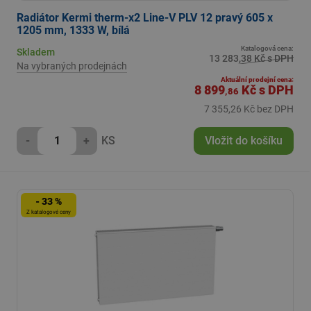
Radiátor Kermi therm-x2 Line-V PLV 12 pravý 605 x
1205 mm, 1333 W, bílá
Katalogová cena:
Skladem
13 283,38 Kč s DPH
Na vybraných prodejnách
Aktuální prodejní cena:
8 899
Kč
s DPH
,86
7 355,26 Kč bez DPH
-
+
KS
Vložit do košíku
- 33 %
Z katalogové ceny