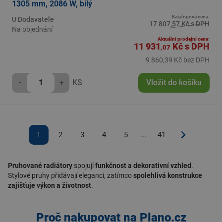
1305 mm, 2086 W, bílý
Katalogová cena:
U Dodavatele
17 807,57 Kč s DPH
Na objednání
Aktuální prodejní cena:
11 931
Kč
s DPH
,07
9 860,39 Kč bez DPH
-
+
KS
Vložit do košíku
2
3
4
5
41
1
...
Pruhované radiátory
spojují
funkčnost a dekorativní vzhled
.
Stylové pruhy přidávají eleganci, zatímco
spolehlivá konstrukce
zajišťuje výkon a životnost
.
Proč nakupovat na Plano.cz