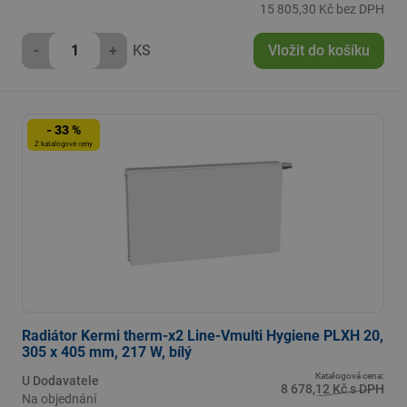
15 805,30 Kč bez DPH
-
+
KS
Vložit do košíku
- 33 %
Z katalogové ceny
Radiátor Kermi therm-x2 Line-Vmulti Hygiene PLXH 20,
305 x 405 mm, 217 W, bílý
Katalogová cena:
U Dodavatele
8 678,12 Kč s DPH
Na objednání