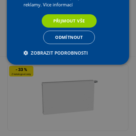
Katalogová cena:
reklamy.
Více informací
U Dodavatele
8 961,26 Kč s DPH
Na objednání
Aktuální prodejní cena:
6 004
Kč
s DPH
PŘIJMOUT VŠE
,04
4 962,02 Kč bez DPH
ODMÍTNOUT
-
+
KS
Vložit do košíku
ZOBRAZIT PODROBNOSTI
- 33 %
Z katalogové ceny