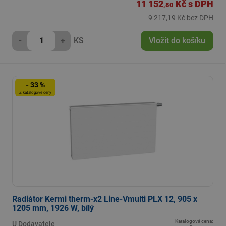
11 152
Kč
s DPH
,80
9 217,19 Kč bez DPH
-
+
KS
Vložit do košíku
- 33 %
Z katalogové ceny
Radiátor Kermi therm-x2 Line-Vmulti PLX 12, 905 x
1205 mm, 1926 W, bílý
Katalogová cena:
U Dodavatele