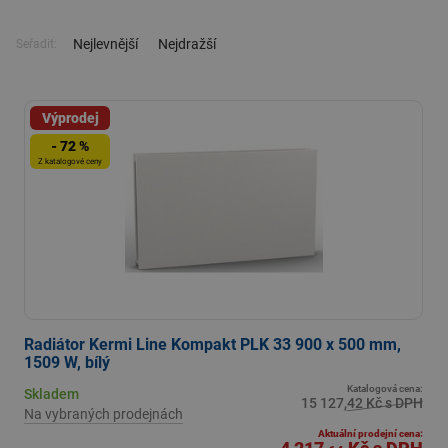
Nejlevnější
Nejdražší
Seřadit:
Výprodej
- 72 %
Z katalogové ceny
Radiátor Kermi Line Kompakt PLK 33 900 x 500 mm,
1509 W, bílý
Katalogová cena:
Skladem
15 127,42 Kč s DPH
Na vybraných prodejnách
Aktuální prodejní cena: