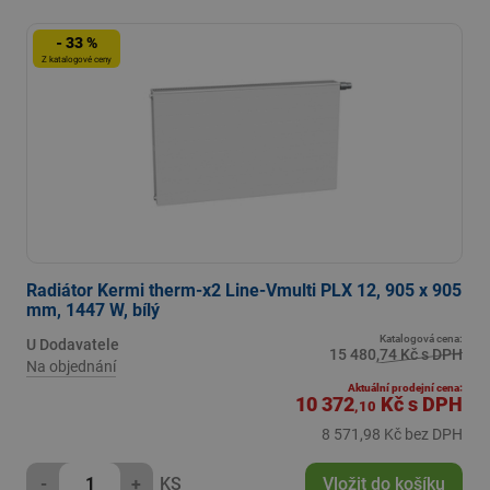
- 33 %
Z katalogové ceny
Radiátor Kermi therm-x2 Line-Vmulti PLX 12, 905 x 905
mm, 1447 W, bílý
Katalogová cena:
U Dodavatele
15 480,74 Kč s DPH
Na objednání
Aktuální prodejní cena:
10 372
Kč
s DPH
,10
8 571,98 Kč bez DPH
-
+
KS
Vložit do košíku