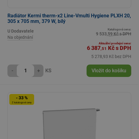
Radiátor Kermi therm-x2 Line-Vmulti Hygiene PLXH 20,
305 x 705 mm, 379 W, bílý
Katalogová cena:
U Dodavatele
9 533,59 Kč s DPH
Na objednání
Aktuální prodejní cena:
6 387
Kč
s DPH
,51
5 278,93 Kč bez DPH
-
+
KS
Vložit do košíku
- 33 %
Z katalogové ceny