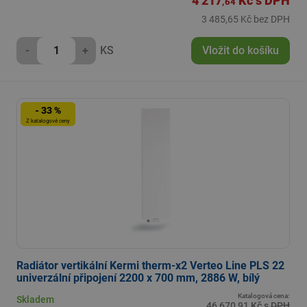
4 217
Kč
s DPH
,64
3 485,65 Kč bez DPH
-
+
KS
Vložit do košíku
- 33 %
Z katalogové ceny
Radiátor vertikální Kermi therm-x2 Verteo Line PLS 22
univerzální připojení 2200 x 700 mm, 2886 W, bílý
Katalogová cena:
Skladem
46 670,91 Kč s DPH