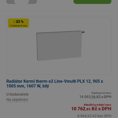
- 33 %
Z katalogové ceny
Radiátor Kermi therm-x2 Line-Vmulti PLX 12, 905 x
1005 mm, 1607 W, bílý
Katalogová cena:
U Dodavatele
16 063,96 Kč s DPH
Na objednání
Aktuální prodejní cena:
10 762
Kč
s DPH
,85
8 894,92 Kč bez DPH