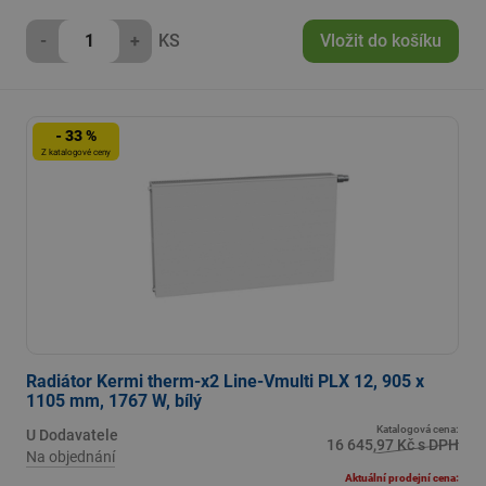
-
+
KS
Vložit do košíku
- 33 %
Z katalogové ceny
Radiátor Kermi therm-x2 Line-Vmulti PLX 12, 905 x
1105 mm, 1767 W, bílý
Katalogová cena:
U Dodavatele
16 645,97 Kč s DPH
Na objednání
Aktuální prodejní cena: