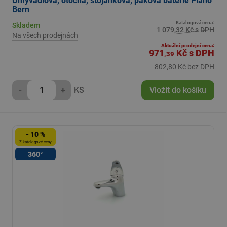
Umyvadlová, otočná, stojánková, páková baterie Plano
Bern
Katalogová cena:
Skladem
1 079,32 Kč s DPH
Na všech prodejnách
Aktuální prodejní cena:
971
Kč
s DPH
,39
802,80 Kč bez DPH
-
+
KS
Vložit do košíku
- 10 %
Z katalogové ceny
360°