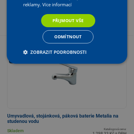
1 007
Kč
s DPH
,33
reklamy.
Více informací
832,50 Kč bez DPH
PŘIJMOUT VŠE
-
+
KS
Vložit do košíku
ODMÍTNOUT
- 25 %
ZOBRAZIT PODROBNOSTI
Z katalogové ceny
360°
Umyvadlová, stojánková, páková baterie Metalia na
studenou vodu
Katalogová cena:
Skladem
1 298,33 Kč s DPH