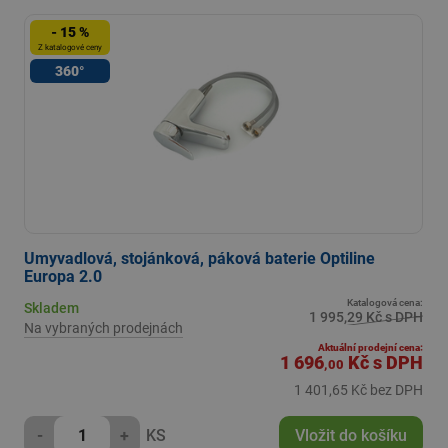
- 15 %
Z katalogové ceny
360°
Umyvadlová, stojánková, páková baterie Optiline
Europa 2.0
Katalogová cena:
Skladem
1 995,29 Kč s DPH
Na vybraných prodejnách
Aktuální prodejní cena:
1 696
Kč
s DPH
,00
1 401,65 Kč bez DPH
-
+
KS
Vložit do košíku