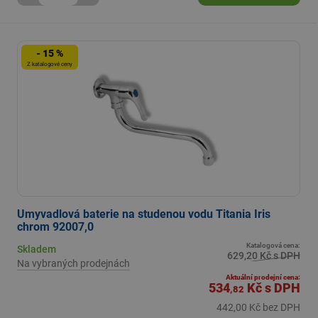
- 15 %
Z katalogové ceny
Umyvadlová baterie na studenou vodu Titania Iris
chrom 92007,0
Katalogová cena:
Skladem
629,20 Kč s DPH
Na vybraných prodejnách
Aktuální prodejní cena:
534
Kč
s DPH
,82
442,00 Kč bez DPH