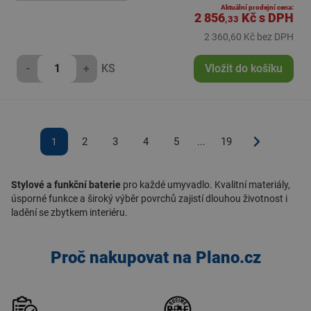
Aktuální prodejní cena:
2 856
Kč
s DPH
,33
2 360,60 Kč bez DPH
-
+
KS
Vložit do košíku
2
3
4
5
19
1
...
Stylové a funkční baterie
pro každé umyvadlo. Kvalitní materiály,
úsporné funkce a široký výběr povrchů zajistí dlouhou životnost i
ladění se zbytkem interiéru.
Proč nakupovat na Plano.cz