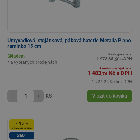
Umyvadlová, stojánková, páková baterie Metalia Plano
ramínko 15 cm
Katalogová cena:
Skladem
1 978,35 Kč s DPH
Na vybraných prodejnách
Aktuální prodejní cena:
1 483
Kč
s DPH
,76
1 226,25 Kč bez DPH
-
+
KS
Vložit do košíku
- 15 %
Z katalogové ceny
360°