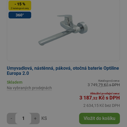
- 15 %
Z katalogové ceny
360°
Umyvadlová, nástěnná, páková, otočná baterie Optiline
Europa 2.0
Katalogová cena:
Skladem
3 749,79 Kč s DPH
Na vybraných prodejnách
Aktuální prodejní cena:
3 187
Kč
s DPH
,32
2 634,15 Kč bez DPH
-
+
KS
Vložit do košíku