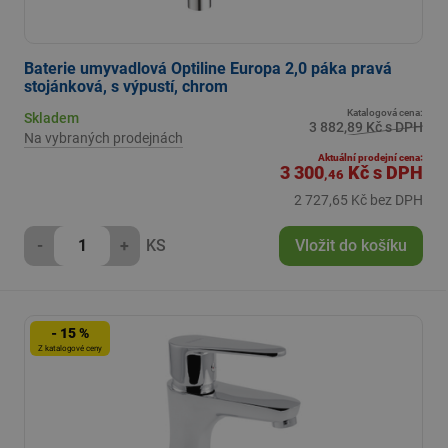
Baterie umyvadlová Optiline Europa 2,0 páka pravá
stojánková, s výpustí, chrom
Katalogová cena:
Skladem
3 882,89 Kč s DPH
Na vybraných prodejnách
Aktuální prodejní cena:
3 300
Kč
s DPH
,46
2 727,65 Kč bez DPH
-
+
KS
Vložit do košíku
- 15 %
Z katalogové ceny