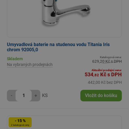
Umyvadlová baterie na studenou vodu Titania Iris
chrom 92005,0
Katalogová cena:
Skladem
629,20 Kč s DPH
Na vybraných prodejnách
Aktuální prodejní cena:
534
Kč
s DPH
,82
442,00 Kč bez DPH
-
+
KS
Vložit do košíku
- 15 %
Z katalogové ceny