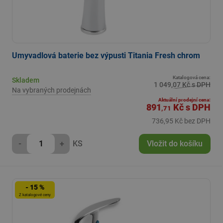
Umyvadlová baterie bez výpusti Titania Fresh chrom
Katalogová cena:
Skladem
1 049,07 Kč s DPH
Na vybraných prodejnách
Aktuální prodejní cena:
891
Kč
s DPH
,71
736,95 Kč bez DPH
-
+
KS
Vložit do košíku
- 15 %
Z katalogové ceny