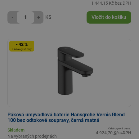
1 444,15 Kč bez DPH
-
+
KS
Vložit do košíku
- 42 %
Z katalogové ceny
Páková umyvadlová baterie Hansgrohe Vernis Blend
100 bez odtokové soupravy, černá matná
Katalogová cena:
Skladem
4 924,70 Kč s DPH
Na vybraných prodejnách