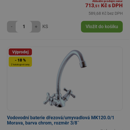
Aktuální prodejní cena:
713
Kč
s DPH
,51
589,68 Kč bez DPH
-
+
KS
Vložit do košíku
Výprodej
- 18 %
Z katalogové ceny
Vodovodní baterie dřezová/umyvadlová MK120.0/1
Morava, barva chrom, rozměr 3/8˝