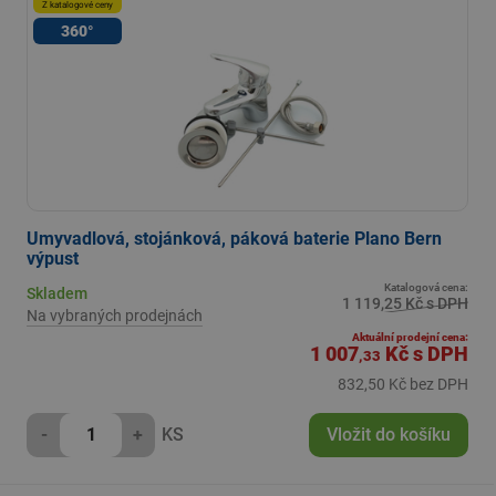
Z katalogové ceny
360°
Umyvadlová, stojánková, páková baterie Plano Bern
výpust
Katalogová cena:
Skladem
1 119,25 Kč s DPH
Na vybraných prodejnách
Aktuální prodejní cena:
1 007
Kč
s DPH
,33
832,50 Kč bez DPH
-
+
KS
Vložit do košíku