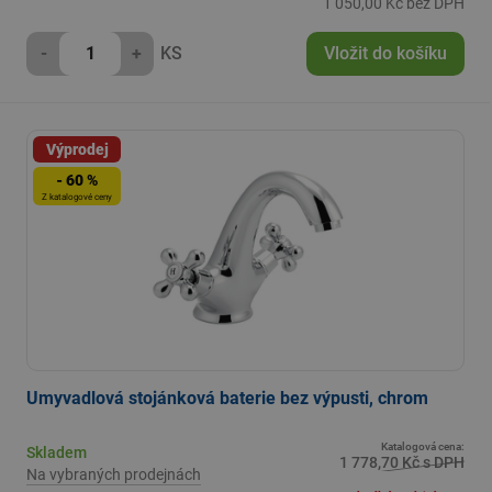
1 050,00 Kč bez DPH
-
+
KS
Vložit do košíku
Výprodej
- 60 %
Z katalogové ceny
Umyvadlová stojánková baterie bez výpusti, chrom
Katalogová cena:
Skladem
1 778,70 Kč s DPH
Na vybraných prodejnách