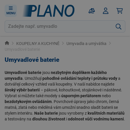
MENU
KOUPELNY A KUCHYNĚ
Umyvadla a umývátka
Umyvadlové baterie
Umyvadlové baterie
Umyvadlové baterie
jsou
nezbytným doplňkem každého
umyvadla
. Umožňují
pohodlné ovládání teploty i průtoku vody
a
dotvářejí celkový vzhled vaší koupelny. V naší nabídce najdete
široký výběr baterií
– pákové, kohoutkové, stojánkové i nástěnné.
Vybrat si můžete také modely s
úsporným perlátorem
nebo
bezdotykovým ovládáním
. Povrchové úpravy jako chrom, černá
matná, zlatá nebo měděná vám umožní snadno sladit baterii se
stylem interiéru.
Naše baterie
jsou vyrobeny z
kvalitních materiálů
a testovány na
dlouhou životnost
i
odolnost vůči vodnímu kameni
.