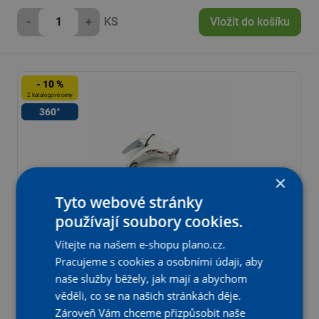
-
+
KS
Vložit do košíku
- 10 %
Z katalogové ceny
360°
×
Tyto webové stránky
používají soubory cookies.
Vítejte na našem e-shopu plano.cz.
Umyvadlová, stojánková, páková baterie Plano Bern na
jednu vodu
Pracujeme s cookies a osobními údaji, aby
naše služby běžely, jak mají a abychom
Katalogová cena:
Skladem
1 119,25 Kč s DPH
věděli, co se na našich stránkách děje.
Na vybraných prodejnách
Aktuální prodejní cena:
Zároveň Vám chceme přizpůsobit naše