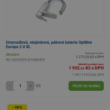
Umyvadlová, stojánková, páková baterie Optiline
Europa 2.0 XL
Katalogová cena:
Skladem
2 273,59 Kč s DPH
Na vybraných prodejnách
Aktuální prodejní cena:
1 932
Kč
s DPH
,55
1 597,15 Kč bez DPH
-
+
KS
Vložit do košíku
- 10 %