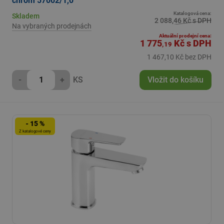
chrom 57002/1,0
Katalogová cena:
Skladem
2 088,46 Kč s DPH
Na vybraných prodejnách
Aktuální prodejní cena:
1 775
Kč
s DPH
,19
1 467,10 Kč bez DPH
-
+
KS
Vložit do košíku
- 15 %
Z katalogové ceny