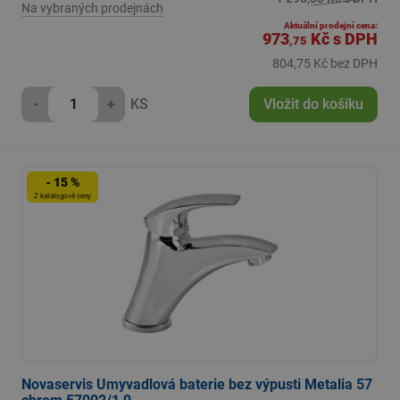
Na vybraných prodejnách
Aktuální prodejní cena:
973
Kč
s DPH
,75
804,75 Kč bez DPH
-
+
KS
Vložit do košíku
- 15 %
Z katalogové ceny
Novaservis Umyvadlová baterie bez výpusti Metalia 57