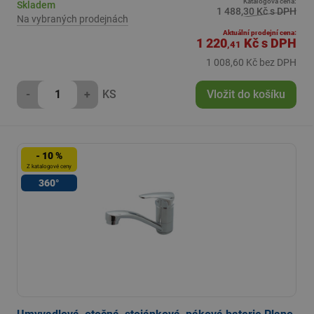
Katalogová cena:
Skladem
1 488,30 Kč s DPH
Na vybraných prodejnách
Aktuální prodejní cena:
1 220
Kč
s DPH
,41
1 008,60 Kč bez DPH
-
+
KS
Vložit do košíku
- 10 %
Z katalogové ceny
360°