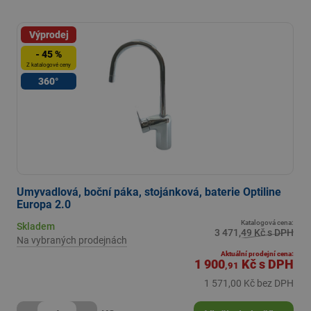
Výprodej
- 45 %
Z katalogové ceny
360°
Umyvadlová, boční páka, stojánková, baterie Optiline
Europa 2.0
Katalogová cena:
Skladem
3 471,49 Kč s DPH
Na vybraných prodejnách
Aktuální prodejní cena:
1 900
Kč
s DPH
,91
1 571,00 Kč bez DPH