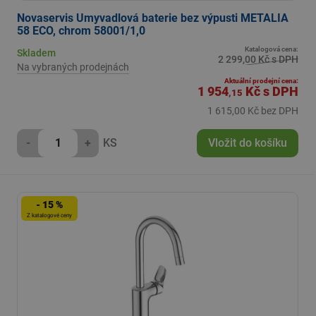
Novaservis Umyvadlová baterie bez výpusti METALIA
58 ECO, chrom 58001/1,0
Katalogová cena:
Skladem
2 299,00 Kč s DPH
Na vybraných prodejnách
Aktuální prodejní cena:
1 954
Kč
s DPH
,15
1 615,00 Kč bez DPH
-
+
KS
Vložit do košíku
- 15 %
Z katalogové ceny