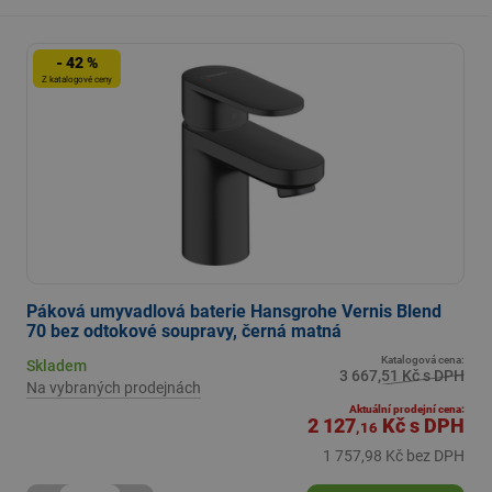
- 42 %
Z katalogové ceny
Páková umyvadlová baterie Hansgrohe Vernis Blend
70 bez odtokové soupravy, černá matná
Katalogová cena:
Skladem
3 667,51 Kč s DPH
Na vybraných prodejnách
Aktuální prodejní cena:
2 127
Kč
s DPH
,16
1 757,98 Kč bez DPH