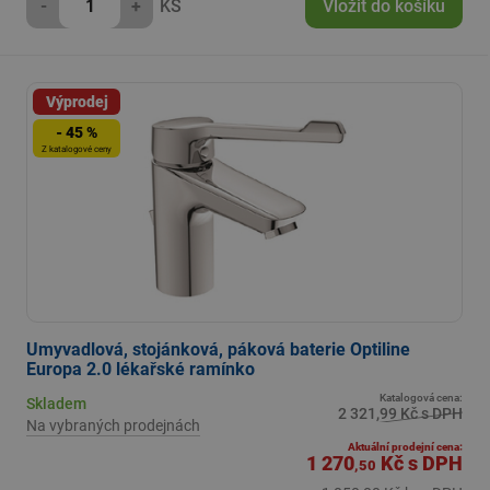
-
+
KS
Vložit do košíku
Výprodej
- 45 %
Z katalogové ceny
Umyvadlová, stojánková, páková baterie Optiline
Europa 2.0 lékařské ramínko
Katalogová cena:
Skladem
2 321,99 Kč s DPH
Na vybraných prodejnách
Aktuální prodejní cena:
1 270
Kč
s DPH
,50