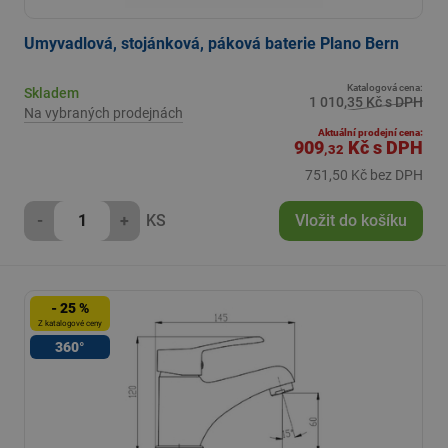
Umyvadlová, stojánková, páková baterie Plano Bern
Katalogová cena:
Skladem
1 010,35 Kč s DPH
Na vybraných prodejnách
Aktuální prodejní cena:
909
Kč
s DPH
,32
751,50 Kč bez DPH
-
+
KS
Vložit do košíku
- 25 %
Z katalogové ceny
360°