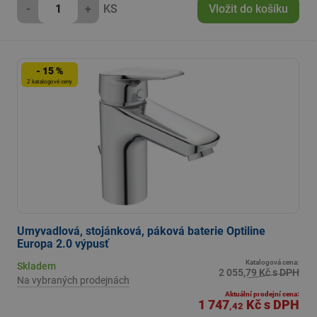
-
+
KS
Vložit do košíku
- 15 %
Z katalogové ceny
Umyvadlová, stojánková, páková baterie Optiline
Europa 2.0 výpusť
Katalogová cena:
Skladem
2 055,79 Kč s DPH
Na vybraných prodejnách
Aktuální prodejní cena:
1 747
Kč
s DPH
,42