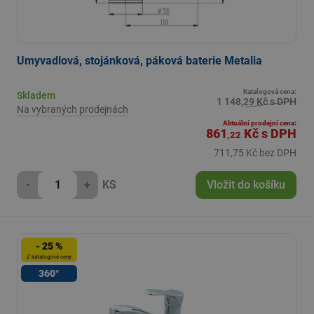
Umyvadlová, stojánková, páková baterie Metalia
Katalogová cena:
Skladem
1 148,29 Kč s DPH
Na vybraných prodejnách
Aktuální prodejní cena:
861
Kč
s DPH
,22
711,75 Kč bez DPH
-
+
KS
Vložit do košíku
- 25 %
Z katalogové ceny
360°