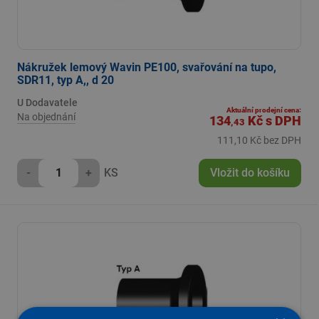
Nákružek lemový Wavin PE100, svařování na tupo,
SDR11, typ A,, d 20
U Dodavatele
Aktuální prodejní cena:
Na objednání
134
Kč
s DPH
,43
111,10 Kč bez DPH
-
+
KS
Vložit do košíku