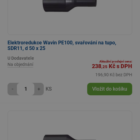
Elektroredukce Wavin PE100, svařování na tupo,
SDR11, d 50 x 25
U Dodavatele
Aktuální prodejní cena:
Na objednání
238
Kč
s DPH
,25
196,90 Kč bez DPH
-
+
KS
Vložit do košíku