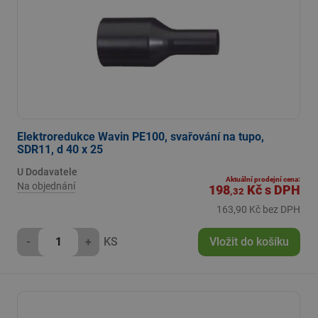
Elektroredukce Wavin PE100, svařování na tupo,
SDR11, d 40 x 25
U Dodavatele
Aktuální prodejní cena:
Na objednání
198
Kč
s DPH
,32
163,90 Kč bez DPH
-
+
KS
Vložit do košíku