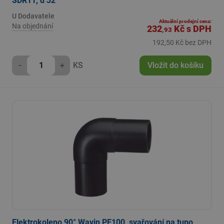
SDR11, d 32
U Dodavatele
Aktuální prodejní cena:
Na objednání
232
Kč
s DPH
,93
192,50 Kč bez DPH
-
+
KS
Vložit do košíku
Elektrokoleno 90° Wavin PE100, svařování na tupo,