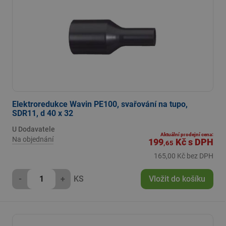
Elektroredukce Wavin PE100, svařování na tupo,
SDR11, d 40 x 32
U Dodavatele
Aktuální prodejní cena:
Na objednání
199
Kč
s DPH
,65
165,00 Kč bez DPH
-
+
KS
Vložit do košíku