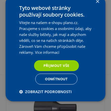
×
Tyto webové stránky
používají soubory cookies.
Vítejte na našem e-shopu plano.cz.
Nákružek lemový Wavin PE100, svařování na tupo,
Pracujeme s cookies a osobními údaji, aby
SDR11, typ A,, d 25
naše služby běžely, jak mají a abychom
U Dodavatele
věděli, co se na našich stránkách děje.
Aktuální prodejní cena:
Na objednání
141
Kč
s DPH
Zároveň Vám chceme přizpůsobit naše
,09
reklamy.
Více informací
116,60 Kč bez DPH
-
+
KS
Vložit do košíku
PŘIJMOUT VŠE
ODMÍTNOUT
ZOBRAZIT PODROBNOSTI