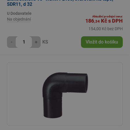
SDR11, d 32
U Dodavatele
Aktuální prodejní cena:
Na objednání
186
Kč
s DPH
,34
154,00 Kč bez DPH
-
+
KS
Vložit do košíku