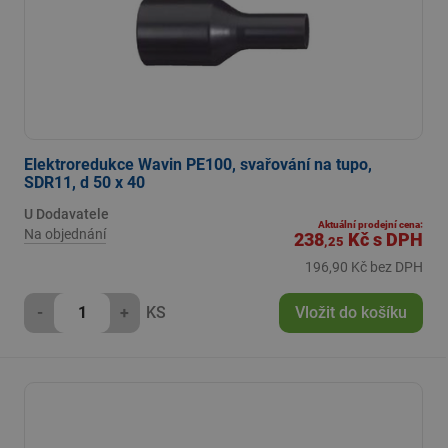
Elektroredukce Wavin PE100, svařování na tupo,
SDR11, d 50 x 40
U Dodavatele
Aktuální prodejní cena:
Na objednání
238
Kč
s DPH
,25
196,90 Kč bez DPH
-
+
KS
Vložit do košíku