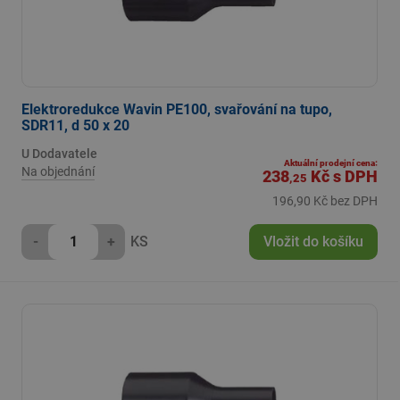
Elektroredukce Wavin PE100, svařování na tupo,
SDR11, d 50 x 20
U Dodavatele
Aktuální prodejní cena:
Na objednání
238
Kč
s DPH
,25
196,90 Kč bez DPH
-
+
KS
Vložit do košíku