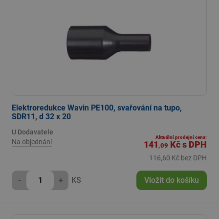
Elektroredukce Wavin PE100, svařování na tupo,
SDR11, d 32 x 20
U Dodavatele
Aktuální prodejní cena:
Na objednání
141
Kč
s DPH
,09
116,60 Kč bez DPH
-
+
KS
Vložit do košíku