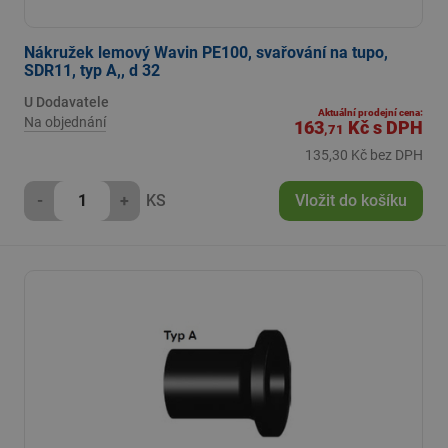
Nákružek lemový Wavin PE100, svařování na tupo,
SDR11, typ A,, d 32
U Dodavatele
Aktuální prodejní cena:
Na objednání
163
Kč
s DPH
,71
135,30 Kč bez DPH
-
+
KS
Vložit do košíku