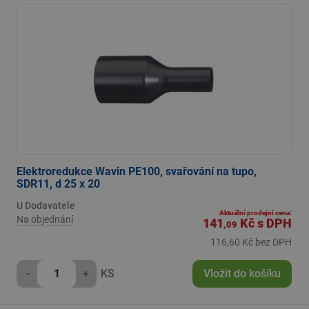
Elektroredukce Wavin PE100, svařování na tupo,
SDR11, d 25 x 20
U Dodavatele
Aktuální prodejní cena:
Na objednání
141
Kč
s DPH
,09
116,60 Kč bez DPH
-
+
KS
Vložit do košíku