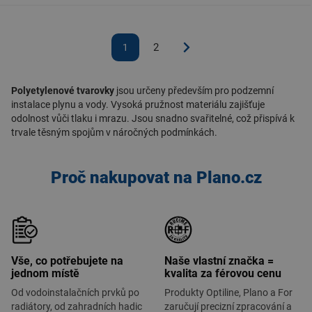
2
1
Polyetylenové tvarovky
jsou určeny především pro podzemní
instalace plynu a vody. Vysoká pružnost materiálu zajišťuje
odolnost vůči tlaku i mrazu. Jsou snadno svařitelné, což přispívá k
trvale těsným spojům v náročných podmínkách.
Proč nakupovat na Plano.cz
Vše, co potřebujete na
Naše vlastní značka =
jednom místě
kvalita za férovou cenu
Od vodoinstalačních prvků po
Produkty Optiline, Plano a For
radiátory, od zahradních hadic
zaručují precizní zpracování a