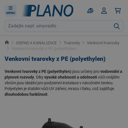
MENU
ODPAD A KANALIZACE
Tvarovky
Venkovní tvarovky
Venkovní tvarovky z PE (polyethylen)
Venkovní tvarovky z PE (polyethylen)
Venkovní tvarovky z PE (polyethylen)
jsou určeny pro
vodovodní a
plynové rozvody
. Díky
vysoké ohebnosti a odolnosti
vůči vnějším
vlivům jsou ideální pro
podzemní instalace v náročném terénu
.
Polyetylen je stabilní vůči UV záření, mrazu i tlaku, což zajišťuje
dlouhodobou funkčnost
.