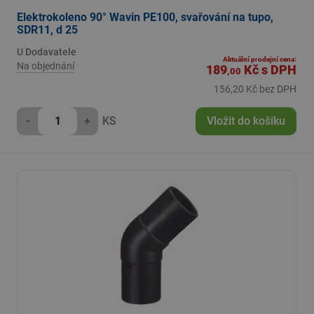
Elektrokoleno 90° Wavin PE100, svařování na tupo,
SDR11, d 25
U Dodavatele
Aktuální prodejní cena:
Na objednání
189
Kč
s DPH
,00
156,20 Kč bez DPH
-
+
KS
Vložit do košíku