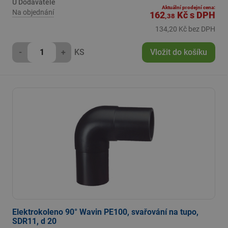
U Dodavatele
Aktuální prodejní cena:
Na objednání
162
Kč
s DPH
,38
134,20 Kč bez DPH
-
+
KS
Vložit do košíku
Elektrokoleno 90° Wavin PE100, svařování na tupo,
SDR11, d 20