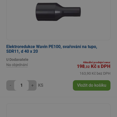
Elektroredukce Wavin PE100, svařování na tupo,
SDR11, d 40 x 20
U Dodavatele
Aktuální prodejní cena:
Na objednání
198
Kč
s DPH
,32
163,90 Kč bez DPH
-
+
KS
Vložit do košíku