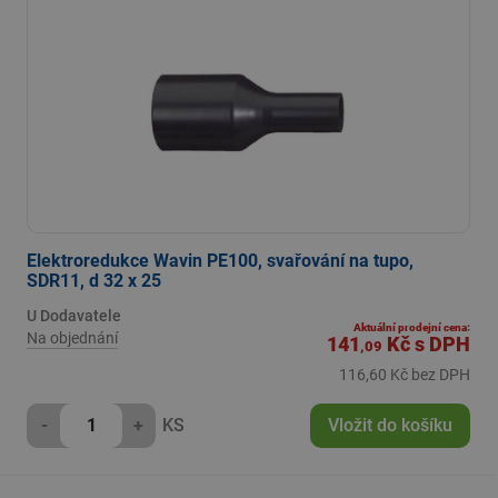
Elektroredukce Wavin PE100, svařování na tupo,
SDR11, d 32 x 25
U Dodavatele
Aktuální prodejní cena:
Na objednání
141
Kč
s DPH
,09
116,60 Kč bez DPH
-
+
KS
Vložit do košíku