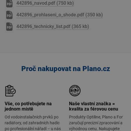
442896_navod.pdf (750 kb)
442896_prohlaseni_o_shode.pdf (350 kb)
442896_technicky_list.pdf (365 kb)
Proč nakupovat na Plano.cz
Vše, co potřebujete na
Naše vlastní značka =
jednom místě
kvalita za férovou cenu
Od vodoinstalačních prvků po
Produkty Optiline, Plano a For
radiátory, od zahradních hadic
zaručují precizní zpracování a
po profesionální nářadí – u nás
výhodnou cenu. Nakupujete