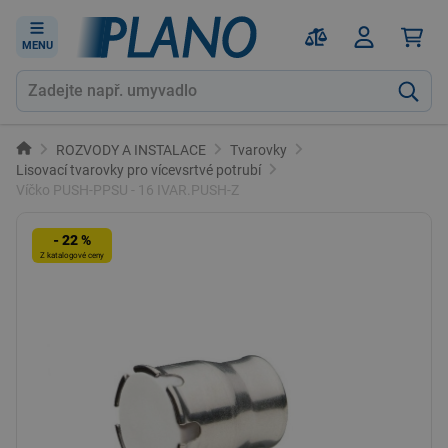
MENU
ROZVODY A INSTALACE
Tvarovky
Lisovací tvarovky pro vícevsrtvé potrubí
Víčko PUSH-PPSU - 16 IVAR.PUSH-Z
- 22 %
Z katalogové ceny