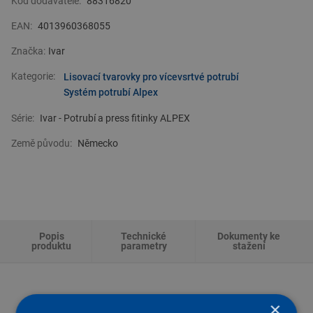
Kód dodavatele:
88316820
EAN:
4013960368055
Značka:
Ivar
Kategorie:
Lisovací tvarovky pro vícevsrtvé potrubí
Systém potrubí Alpex
Série:
Ivar - Potrubí a press fitinky ALPEX
Země původu:
Německo
Popis
Technické
Dokumenty ke
produktu
parametry
stažení
×