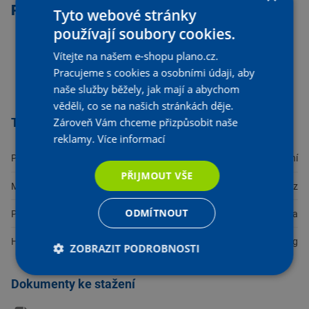
Popis produktu
Tyto webové stránky
používají soubory cookies.
PN 10, T = +120 °C
Vítejte na našem e-shopu plano.cz.
pro snadné uzavření potrubí ALPEX bez použití lisovacího
zařízení
Pracujeme s cookies a osobními údaji, aby
materiál plast PPSU, objímka nerezová ocel, těsnění
naše služby běžely, jak mají a abychom
věděli, co se na našich stránkách děje.
Zároveň Vám chceme přizpůsobit naše
Technické parametry
reklamy.
Více informací
Použití
Vytápění
PŘIJMOUT VŠE
Materiál
Plast / nerez
ODMÍTNOUT
Přepravované médium
Voda
Hmotnost
0,014 kg
ZOBRAZIT PODROBNOSTI
Dokumenty ke stažení