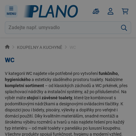
MENU
KOUPELNY A KUCHYNĚ
WC
WC
V kategorii
WC
najdete vše potřebné pro vytvoření
funkčního,
hygienického
a esteticky sladěného prostoru toalety. Nabízíme
kompletní sortiment
– od klasických záchodů a WC prkének, přes
splachovací nádržky a instalační systémy, až po příslušenství. Na
výběr máte
stojící i závěsné toalety
, které lze kombinovat s
podomítkovými nádržkami a designovými ovládacími tlačítky. K
dispozici jsou i bidety, pisoáry, výlevky a doplňky pro veřejné i
domácí použití. Díky kvalitním materiálům, snadné montáži a
širokému výběru rozměrů a tvarů u nás najdete
řešení
pro každý
typ interiéru – od malé toalety v paneláku po luxusní koupelnu.
Všechny produkty spojují funkčnost, hygienu a moderní vzhled.