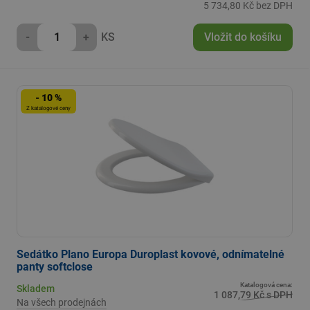
5 734,80 Kč bez DPH
-
+
KS
Vložit do košíku
- 10 %
Z katalogové ceny
Sedátko Plano Europa Duroplast kovové, odnímatelné
panty softclose
Katalogová cena:
Skladem
1 087,79 Kč s DPH
Na všech prodejnách