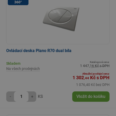
360°
Ovládací deska Plano R70 dual bíla
Katalogová cena:
Skladem
1 447,16 Kč s DPH
Na všech prodejnách
Aktuální prodejní cena:
1 302
Kč
s DPH
,44
1 076,40 Kč bez DPH
-
+
KS
Vložit do košíku