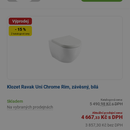
Výprodej
- 15 %
Z katalogové ceny
Klozet Ravak Uni Chrome Rim, závěsný, bílá
Katalogová cena:
Skladem
5 490,98 Kč s DPH
Na vybraných prodejnách
Aktuální prodejní cena:
4 667
Kč
s DPH
,33
3 857,30 Kč bez DPH