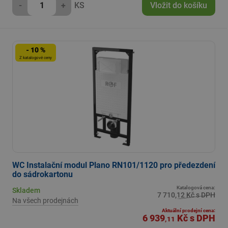
-
+
KS
Vložit do košíku
- 10 %
Z katalogové ceny
WC Instalační modul Plano RN101/1120 pro předezdení
do sádrokartonu
Katalogová cena:
Skladem
7 710,12 Kč s DPH
Na všech prodejnách
Aktuální prodejní cena:
6 939
Kč
s DPH
,11