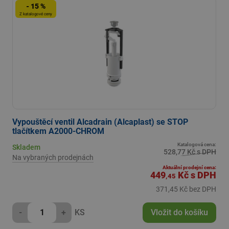
- 15 %
Z katalogové ceny
Vypouštěcí ventil Alcadrain (Alcaplast) se STOP
tlačítkem A2000-CHROM
Katalogová cena:
Skladem
528,77 Kč s DPH
Na vybraných prodejnách
Aktuální prodejní cena:
449
Kč
s DPH
,45
371,45 Kč bez DPH
-
+
KS
Vložit do košíku