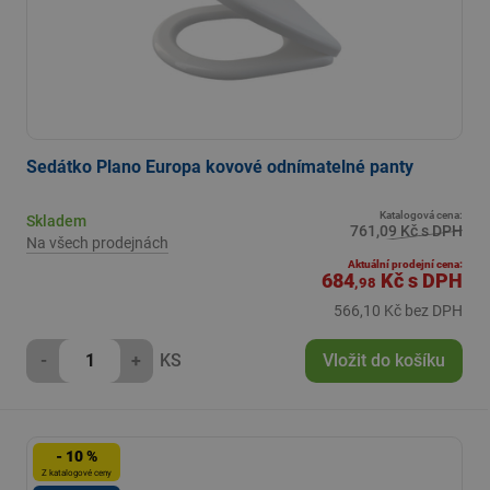
Sedátko Plano Europa kovové odnímatelné panty
Katalogová cena:
Skladem
761,09 Kč s DPH
Na všech prodejnách
Aktuální prodejní cena:
684
Kč
s DPH
,98
566,10 Kč bez DPH
-
+
KS
Vložit do košíku
- 10 %
Z katalogové ceny