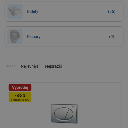
Bidety
(96)
Pisoáry
(9)
Nejlevnější
Nejdražší
Seřadit:
Výprodej
- 66 %
Z katalogové ceny