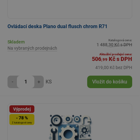
Ovládací deska Plano dual flusch chrom R71
Katalogová cena:
Skladem
1 488,30 Kč s DPH
Na vybraných prodejnách
Aktuální prodejní cena:
506
Kč
s DPH
,99
419,00 Kč bez DPH
-
+
KS
Vložit do košíku
Výprodej
- 78 %
Z katalogové ceny