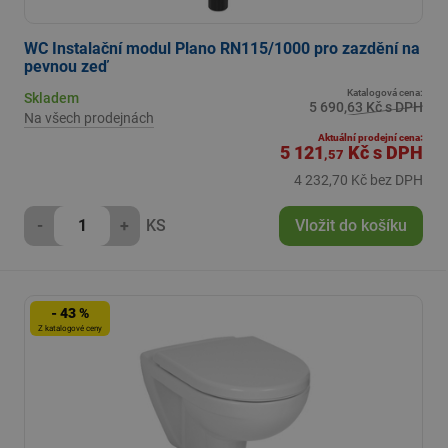
WC Instalační modul Plano RN115/1000 pro zazdění na
pevnou zeď
Katalogová cena:
Skladem
5 690,63 Kč s DPH
Na všech prodejnách
Aktuální prodejní cena:
5 121
Kč
s DPH
,57
4 232,70 Kč bez DPH
-
+
KS
Vložit do košíku
- 43 %
Z katalogové ceny