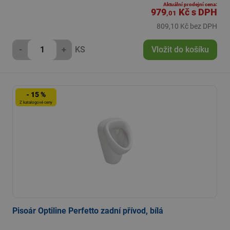
Aktuální prodejní cena:
979
Kč
s DPH
,01
809,10 Kč bez DPH
-
+
KS
Vložit do košíku
- 15 %
Z katalogové ceny
Pisoár Optiline Perfetto zadní přívod, bílá