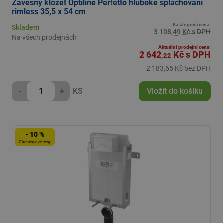
Závěsný klozet Optiline Perfetto hluboké splachování
rimless 35,5 x 54 cm
Katalogová cena:
Skladem
3 108,49 Kč s DPH
Na všech prodejnách
Aktuální prodejní cena:
2 642
Kč
s DPH
,22
2 183,65 Kč bez DPH
-
+
KS
Vložit do košíku
- 10 %
Z katalogové ceny