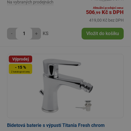
Na vybraných prodejnách
Aktuální prodejní cena:
506
Kč
s DPH
,99
419,00 Kč bez DPH
-
+
KS
Vložit do košíku
Výprodej
- 15 %
Z katalogové ceny
Bidetová baterie s výpustí Titania Fresh chrom