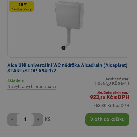
- 15 %
Z katalogové ceny
Alca UNI univerzální WC nádržka Alcadrain (Alcaplast)
START/STOP A94-1/2
Katalogová cena:
Skladem
1 086,58 Kč s DPH
Na vybraných prodejnách
Aktuální prodejní cena:
923
Kč
s DPH
,59
763,30 Kč bez DPH
-
+
KS
Vložit do košíku