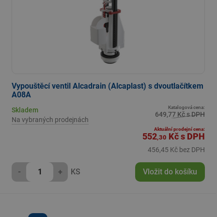
Vypouštěcí ventil Alcadrain (Alcaplast) s dvoutlačítkem
A08A
Katalogová cena:
Skladem
649,77 Kč s DPH
Na vybraných prodejnách
Aktuální prodejní cena:
552
Kč
s DPH
,30
456,45 Kč bez DPH
-
+
KS
Vložit do košíku