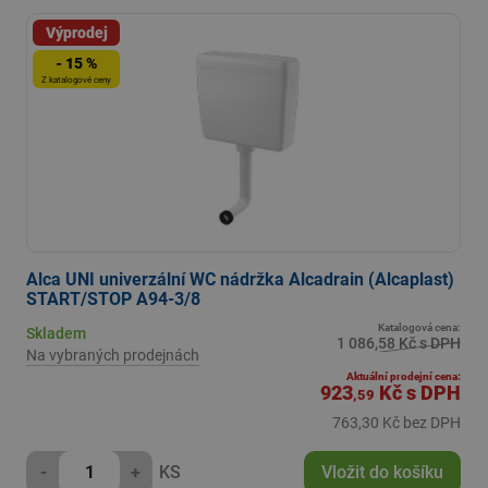
Výprodej
- 15 %
Z katalogové ceny
Alca UNI univerzální WC nádržka Alcadrain (Alcaplast)
START/STOP A94-3/8
Katalogová cena:
Skladem
1 086,58 Kč s DPH
Na vybraných prodejnách
Aktuální prodejní cena:
923
Kč
s DPH
,59
763,30 Kč bez DPH
-
+
KS
Vložit do košíku