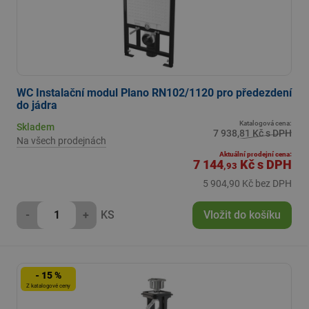
WC Instalační modul Plano RN102/1120 pro předezdení
do jádra
Katalogová cena:
Skladem
7 938,81 Kč s DPH
Na všech prodejnách
Aktuální prodejní cena:
7 144
Kč
s DPH
,93
5 904,90 Kč bez DPH
-
+
KS
Vložit do košíku
- 15 %
Z katalogové ceny