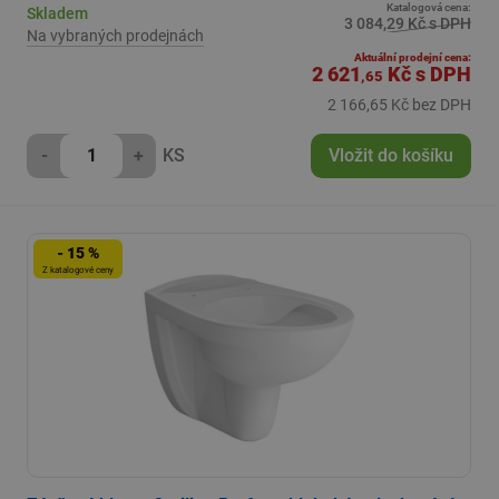
Katalogová cena:
Skladem
3 084,29 Kč s DPH
Na vybraných prodejnách
Aktuální prodejní cena:
2 621
Kč
s DPH
,65
2 166,65 Kč bez DPH
-
+
KS
Vložit do košíku
- 15 %
Z katalogové ceny