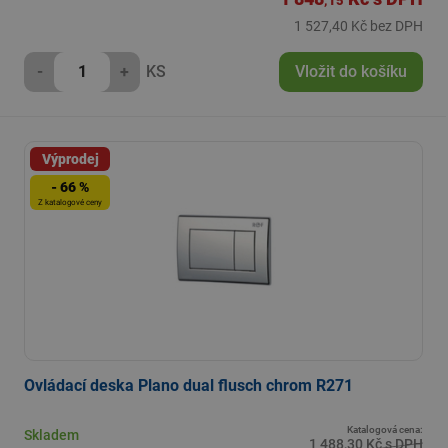
,15
1 527,40 Kč bez DPH
-
+
KS
Vložit do košíku
Výprodej
- 66 %
Z katalogové ceny
Ovládací deska Plano dual flusch chrom R271
Katalogová cena:
Skladem
1 488,30 Kč s DPH