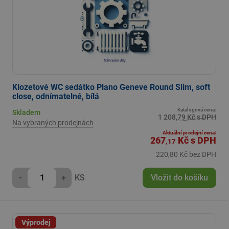
Klozetové WC sedátko Plano Geneve Round Slim, soft
close, odnímatelné, bílá
Katalogová cena:
Skladem
1 208,79 Kč s DPH
Na vybraných prodejnách
Aktuální prodejní cena:
267
Kč
s DPH
,17
220,80 Kč bez DPH
-
+
KS
Vložit do košíku
Výprodej