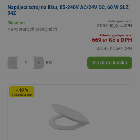
Napájecí zdroj na lištu, 85-240V AC/24V DC, 60 W SLZ
04Z
Katalogová cena:
Skladem
2 057,00 Kč s DPH
Na vybraných prodejnách
Aktuální prodejní cena:
669
Kč
s DPH
,67
553,45 Kč bez DPH
-
+
KS
Vložit do košíku
- 10 %
Z katalogové ceny