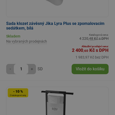
Sada klozet závěsný Jika Lyra Plus se zpomalovacím
sedátkem, bílá
Katalogová cena:
Skladem
4 220,48 Kč s DPH
Na vybraných prodejnách
Aktuální prodejní cena:
2 400
Kč
s DPH
,60
1 983,97 Kč bez DPH
-
+
SD
Vložit do košíku
- 10 %
Z katalogové ceny