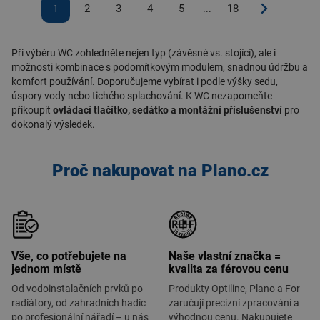
2
3
4
5
18
1
...
Při výběru WC zohledněte nejen typ (závěsné vs. stojící), ale i
možnosti kombinace s podomítkovým modulem, snadnou údržbu a
komfort používání. Doporučujeme vybírat i podle výšky sedu,
úspory vody nebo tichého splachování. K WC nezapomeňte
přikoupit
ovládací tlačítko, sedátko a montážní příslušenství
pro
dokonalý výsledek.
Proč nakupovat na Plano.cz
Vše, co potřebujete na
Naše vlastní značka =
jednom místě
kvalita za férovou cenu
Od vodoinstalačních prvků po
Produkty Optiline, Plano a For
radiátory, od zahradních hadic
zaručují precizní zpracování a
po profesionální nářadí – u nás
výhodnou cenu. Nakupujete