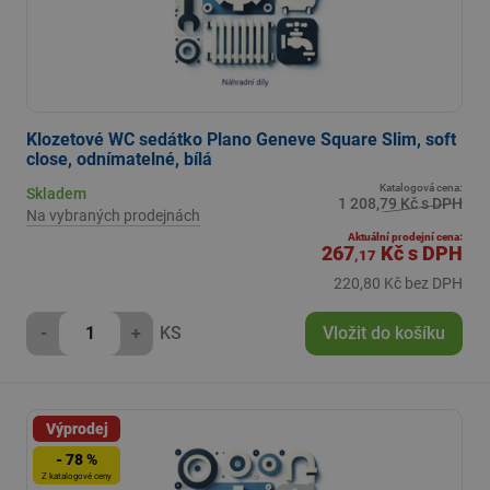
Klozetové WC sedátko Plano Geneve Square Slim, soft
close, odnímatelné, bílá
Katalogová cena:
Skladem
1 208,79 Kč s DPH
Na vybraných prodejnách
Aktuální prodejní cena:
267
Kč
s DPH
,17
220,80 Kč bez DPH
-
+
KS
Vložit do košíku
Výprodej
- 78 %
Z katalogové ceny