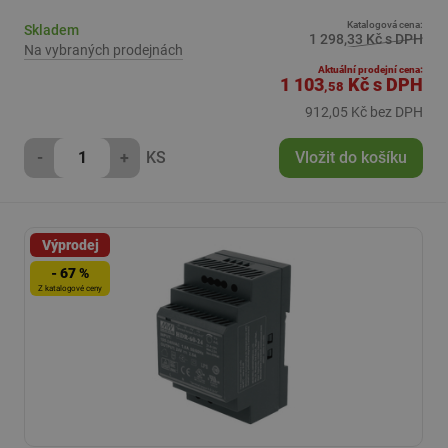
Katalogová cena:
Skladem
1 298,33 Kč s DPH
Na vybraných prodejnách
Aktuální prodejní cena:
1 103
Kč
s DPH
,58
912,05 Kč bez DPH
-
+
KS
Vložit do košíku
Výprodej
- 67 %
Z katalogové ceny