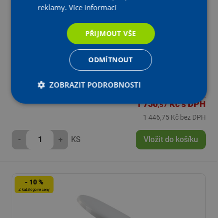
reklamy.
Více informací
PŘIJMOUT VŠE
Závěsný klozet Optiline Perfetto hluboké splachování
ODMÍTNOUT
36 x 54 cm
Katalogová cena:
Skladem
2 334,09 Kč s DPH
ZOBRAZIT PODROBNOSTI
Na všech prodejnách
Aktuální prodejní cena:
1 750
Kč
s DPH
,57
1 446,75 Kč bez DPH
-
+
KS
Vložit do košíku
- 10 %
Z katalogové ceny