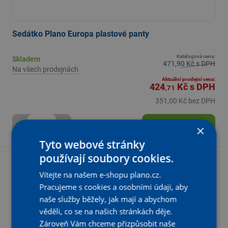
Sedátko Plano Europa plastové panty
Katalogová cena:
Skladem
471,90 Kč s DPH
Na všech prodejnách
Aktuální prodejní cena:
424
Kč
s DPH
,71
351,00 Kč bez DPH
-
+
KS
Vložit do košíku
×
Tyto webové stránky
používají soubory cookies.
- 25 %
Vítejte na našem e-shopu plano.cz.
Z katalogové ceny
Pracujeme s cookies a osobními údaji, aby
naše služby běžely, jak mají a abychom
věděli, co se na našich stránkách děje.
Zároveň Vám chceme přizpůsobit naše