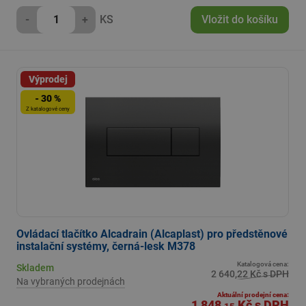
-
+
KS
Vložit do košíku
Výprodej
- 30 %
Z katalogové ceny
Ovládací tlačítko Alcadrain (Alcaplast) pro předstěnové
instalační systémy, černá-lesk M378
Katalogová cena:
Skladem
2 640,22 Kč s DPH
Na vybraných prodejnách
Aktuální prodejní cena:
1 848
Kč
s DPH