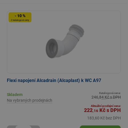
- 10 %
Z katalogové ceny
Flexi napojení Alcadrain (Alcaplast) k WC A97
Katalogová cena:
Skladem
246,84 Kč s DPH
Na vybraných prodejnách
Aktuální prodejní cena:
222
Kč
s DPH
,16
183,60 Kč bez DPH