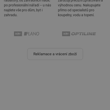
radiátory, od zahradních hadic
zaručují precizní zpracování a
po profesionální nářadí – u nás
výhodnou cenu. Nakupujete
najdete vše pro dům, byt i
přímo od specialistů pro
zahradu.
koupelny, vodu a topení.
Reklamace a vrácení zboží