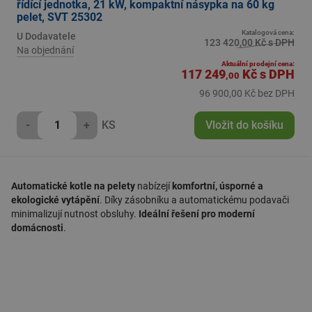
řídící jednotka, 21 kW, kompaktní násypka na 60 kg
pelet, SVT 25302
Katalogová cena:
U Dodavatele
123 420,00 Kč s DPH
Na objednání
Aktuální prodejní cena:
117 249
Kč
s DPH
,00
96 900,00 Kč bez DPH
-
+
KS
Vložit do košíku
Automatické kotle na pelety
nabízejí
komfortní, úsporné a
ekologické vytápění
. Díky zásobníku a automatickému podavači
minimalizují nutnost obsluhy.
Ideální řešení pro moderní
domácnosti
.