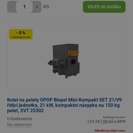
-
+
KS
Vložit do košíku
- 5 %
Z katalogové ceny
Kotel na pelety OPOP Biopel Mini Kompakt SET 21/V9
řídící jednotka, 21 kW, kompaktní násypka na 150 kg
pelet, SVT 25302
Katalogová cena:
U Dodavatele
124 267,00 Kč s DPH
Na objednání
Aktuální prodejní cena: