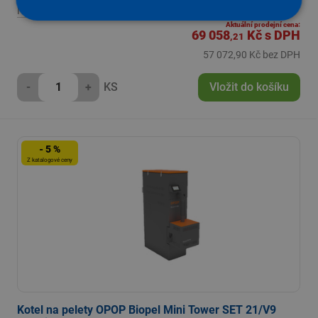
76 729,61 Kč s DPH
Na objednání
Aktuální prodejní cena:
69 058
Kč
s DPH
,21
57 072,90 Kč bez DPH
-
+
KS
Vložit do košíku
- 5 %
Z katalogové ceny
Kotel na pelety OPOP Biopel Mini Tower SET 21/V9