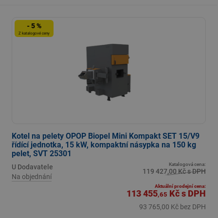
- 5 %
Z katalogové ceny
Kotel na pelety OPOP Biopel Mini Kompakt SET 15/V9
řídící jednotka, 15 kW, kompaktní násypka na 150 kg
pelet, SVT 25301
Katalogová cena:
U Dodavatele
119 427,00 Kč s DPH
Na objednání
Aktuální prodejní cena:
113 455
Kč
s DPH
,65
93 765,00 Kč bez DPH