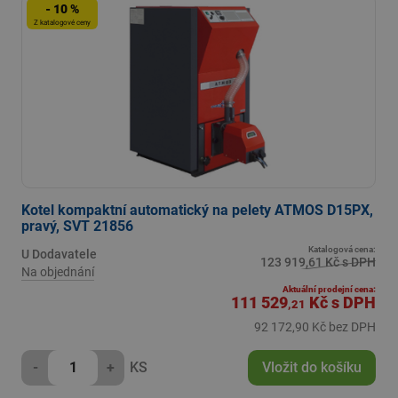
- 10 %
Z katalogové ceny
Kotel kompaktní automatický na pelety ATMOS D15PX,
pravý, SVT 21856
Katalogová cena:
U Dodavatele
123 919,61 Kč s DPH
Na objednání
Aktuální prodejní cena:
111 529
Kč
s DPH
,21
92 172,90 Kč bez DPH
-
+
KS
Vložit do košíku