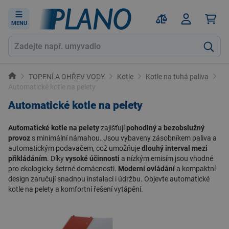
MENU
TOPENÍ A OHŘEV VODY
Kotle
Kotle na tuhá paliva
Automatické kotle na pelety
Automatické kotle na pelety
Automatické kotle na pelety
zajišťují
pohodlný a bezobslužný
provoz
s minimální námahou. Jsou vybaveny zásobníkem paliva a
automatickým podavačem, což umožňuje
dlouhý interval mezi
přikládáním
. Díky
vysoké účinnosti
a nízkým emisím jsou vhodné
pro ekologicky šetrné domácnosti.
Moderní ovládání
a kompaktní
design zaručují snadnou instalaci i údržbu. Objevte
automatické
kotle na pelety
a
komfortní řešení vytápění
.