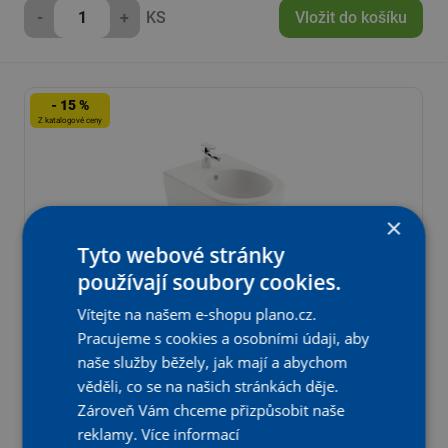
-
+
KS
Vložit do košíku
- 15 %
Z katalogové ceny
×
Tyto webové stránky
používají soubory cookies.
Vítejte na našem e-shopu plano.cz.
Bidet Ravak Uni Chrome, závěsný, bílá
Pracujeme s cookies a osobními údaji, aby
naše služby běžely, jak mají a abychom
Katalogová cena:
U Dodavatele
věděli, co se na našich stránkách děje.
5 490,98 Kč s DPH
Na objednání
Zároveň Vám chceme přizpůsobit naše
Aktuální prodejní cena:
reklamy.
Více informací
4 667
Kč
s DPH
,33