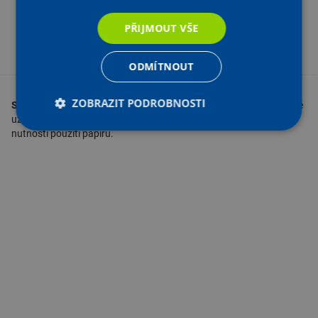
3 857,30 Kč bez DPH
PŘIJMOUT VŠE
-
+
KS
Vložit do košíku
ODMÍTNOUT
ZOBRAZIT PODROBNOSTI
Samostatné bidety
s vodní sprškou jsou ideální pro seniory i běžné
uživatele. Nabízí
komfortní, ekologickou a snadnou hygienu
bez
nutnosti použití papíru.