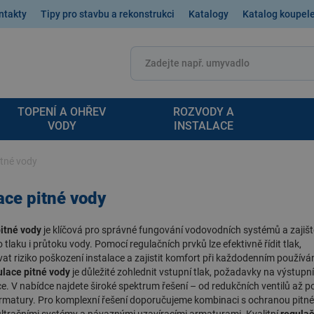
ntakty
Tipy pro stavbu a rekonstrukci
Katalogy
Katalog koupel
TOPENÍ A OHŘEV
ROZVODY A
VODY
INSTALACE
itné vody
ce pitné vody
itné vody
je klíčová pro správné fungování vodovodních systémů a zajišt
 tlaku i průtoku vody. Pomocí regulačních prvků lze efektivně řídit tlak,
at riziko poškození instalace a zajistit komfort při každodenním používán
ulace pitné vody
je důležité zohlednit vstupní tlak, požadavky na výstupní
ce. V nabídce najdete široké spektrum řešení – od redukčních ventilů až p
armatury. Pro komplexní řešení doporučujeme kombinaci s
ochranou pitné