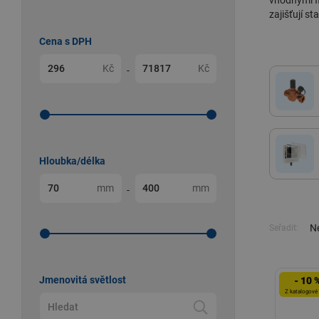
vhodnými
zajišťují st
Cena s DPH
Kč
Kč
-
Hloubka/délka
mm
mm
-
Ne
Seřadit:
Jmenovitá světlost
- 10 
Z katalogové