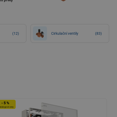
ní prvky
(12)
Cirkulační ventily
(83)
- 5 %
atalogové ceny