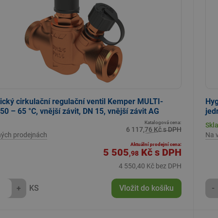
cký cirkulační regulační ventil Kemper MULTI-
Hyg
0 – 65 °C, vnější závit, DN 15, vnější závit AG
jed
Katalogová cena:
Skl
6 117,76 Kč s DPH
ných prodejnách
Na 
Aktuální prodejní cena:
5 505
Kč
s DPH
,98
4 550,40 Kč bez DPH
+
KS
Vložit do košíku
-