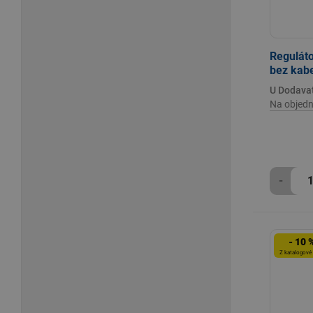
Reguláto
bez kab
U Dodava
Na objedn
-
- 10 
Z katalogové