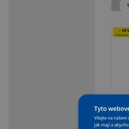
-
- 10 
Z katalogové
Hygiene
Tyto webové
s dvěma 
Vítejte na našem 
U Dodava
jak mají a abych
Na objedn