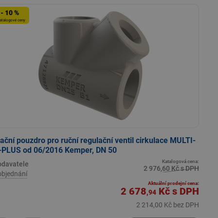
- 10 %
atalogové ceny
lační pouzdro pro ruční regulační ventil cirkulace MULTI-
-PLUS od 06/2016 Kemper, DN 50
Katalogová cena:
odavatele
2 976,60 Kč s DPH
objednání
Aktuální prodejní cena:
2 678
Kč
s DPH
,94
2 214,00 Kč bez DPH