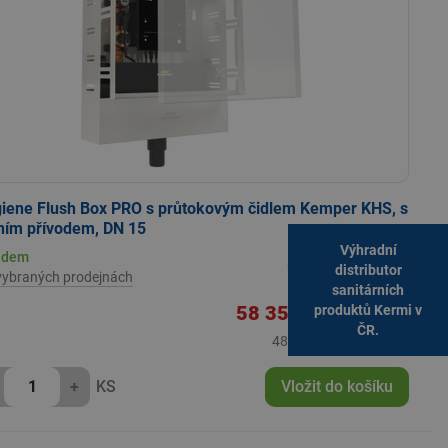
iene Flush Box PRO s průtokovým čidlem Kemper KHS, s
ním přívodem, DN 15
Výhradní
Katalogová cena:
adem
61 422,02 Kč s DPH
distributor
vybraných prodejnách
sanitárních
Aktuální prodejní cena:
58 350
Kč
s DPH
produktů Kermi v
,92
ČR.
48 223,90 Kč bez DPH
+
KS
Vložit do košíku