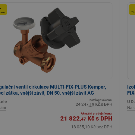
%
 ceny
Z k
gulační ventil cirkulace MULTI-FIX-PLUS Kemper,
Izo
cí zátka, vnější závit, DN 50, vnější závit AG
FIX
Katalogová cena:
tele
U D
24 247,19 Kč s DPH
ání
Na 
Aktuální prodejní cena:
21 822
Kč
s DPH
,47
18 035,10 Kč bez DPH