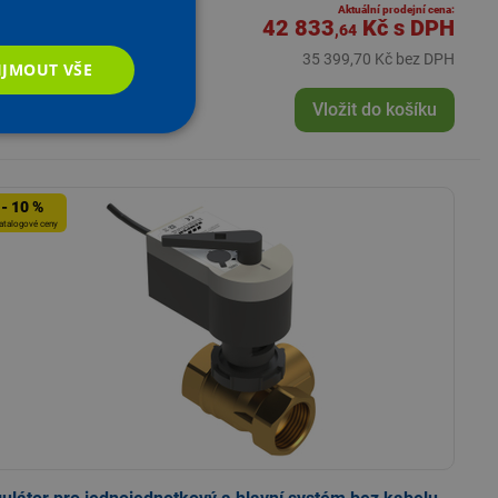
Aktuální prodejní cena:
42 833
Kč
s DPH
,64
35 399,70 Kč bez DPH
IJMOUT VŠE
+
KS
Vložit do košíku
- 10 %
atalogové ceny