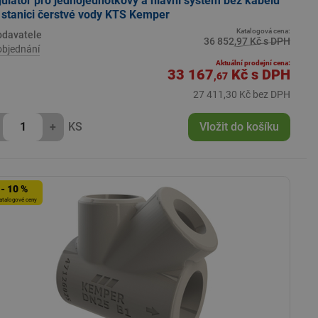
ulátor pro jednojednotkový a hlavní systém bez kabelu
 stanici čerstvé vody KTS Kemper
Katalogová cena:
odavatele
36 852,97 Kč s DPH
objednání
Aktuální prodejní cena:
33 167
Kč
s DPH
,67
27 411,30 Kč bez DPH
+
KS
Vložit do košíku
- 10 %
atalogové ceny