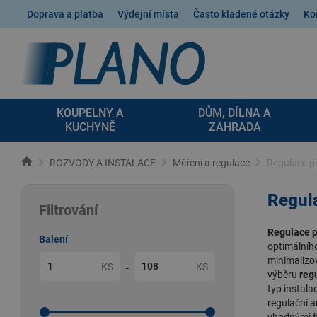
Doprava a platba
Výdejní místa
Často kladené otázky
Ko
KOUPELNY A
DŮM, DÍLNA A
KUCHYNĚ
ZAHRADA
ROZVODY A INSTALACE
Měření a regulace
Regulace p
Regula
Filtrování
Regulace p
Balení
optimálního
minimalizov
KS
KS
-
výběru
reg
typ instala
regulační 