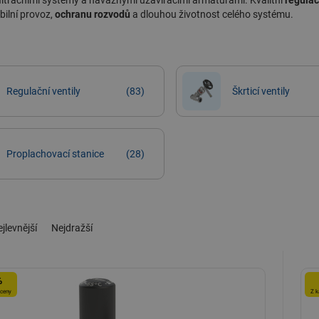
filtračními systémy
a návaznými
uzavíracími armaturami
. Kvalitní
regulač
abilní provoz,
ochranu rozvodů
a dlouhou životnost celého systému.
Regulační ventily
(83)
Škrticí ventily
Proplachovací stanice
(28)
jlevnější
Nejdražší
%
 ceny
Z k