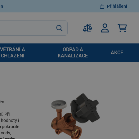
en
Přihlášení
VĚTRÁNÍ A
ODPAD A
AKCE
CHLAZENÍ
KANALIZACE
ění
í. Při
 hodnoty i
o pokročilé
 vody
,