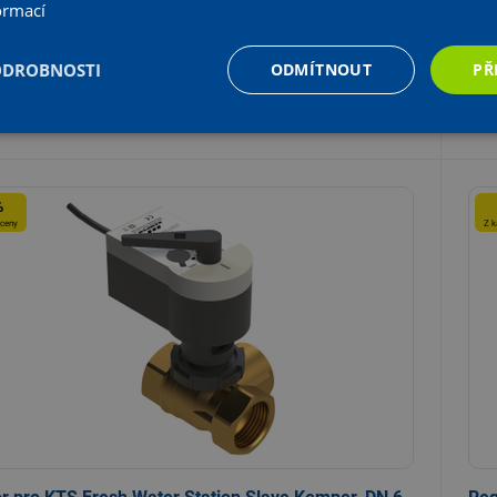
ormací
Aktuální prodejní cena:
50 323
Kč
s DPH
,78
41 589,90 Kč bez DPH
ODROBNOSTI
ODMÍTNOUT
PŘ
+
KS
Vložit do košíku
-
%
 ceny
Z k