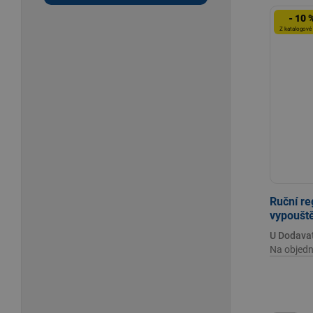
- 10 
Z katalogové
Ruční re
vypouště
U Dodava
Na objedn