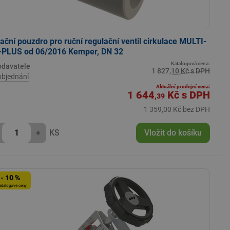
lační pouzdro pro ruční regulační ventil cirkulace MULTI-
-PLUS od 06/2016 Kemper, DN 32
Katalogová cena:
odavatele
1 827,10 Kč s DPH
objednání
Aktuální prodejní cena:
1 644
Kč
s DPH
,39
1 359,00 Kč bez DPH
+
KS
Vložit do košíku
- 10 %
atalogové ceny