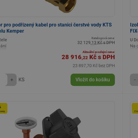
r pro podřízený kabel pro stanici čerstvé vody KTS
Izo
elu Kemper
FIX
Katalogová cena:
tele
U D
32 129,13 Kč s DPH
ání
Na 
Aktuální prodejní cena:
28 916
Kč
s DPH
,22
23 897,70 Kč bez DPH
+
KS
Vložit do košíku
-
%
 ceny
Z k