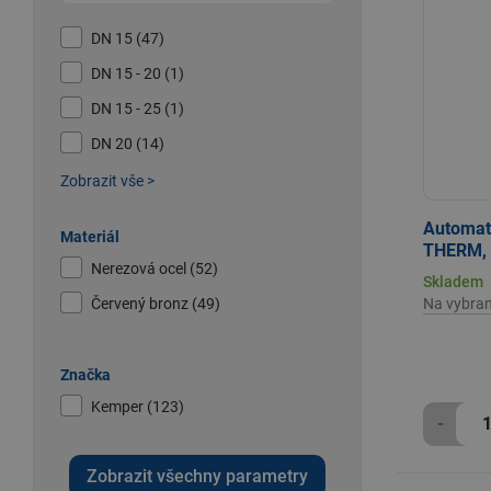
DN 15 (47)
DN 15 - 20 (1)
DN 15 - 25 (1)
DN 20 (14)
Zobrazit vše >
Automati
Materiál
THERM, 5
Nerezová ocel (52)
Skladem
Na vybra
Červený bronz (49)
Značka
Kemper (123)
-
Zobrazit všechny parametry