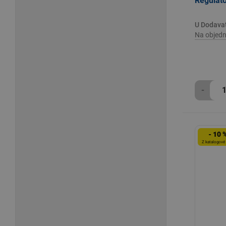
Reguláto
U Dodava
Na objedn
-
- 10 
Z katalogové