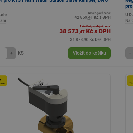
r pro KTS Fresh Water Station Slave Kemper, DN 6
Reg
pro
Katalogová cena:
tele
U D
42 859,41 Kč s DPH
ání
Na 
Aktuální prodejní cena:
38 573
Kč
s DPH
,47
31 878,90 Kč bez DPH
+
KS
Vložit do košíku
-
%
 ceny
Z k