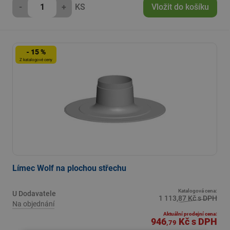
-
+
KS
Vložit do košíku
- 15 %
Z katalogové ceny
Límec Wolf na plochou střechu
Katalogová cena:
U Dodavatele
1 113,87 Kč s DPH
Na objednání
Aktuální prodejní cena:
946
Kč
s DPH
,79