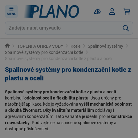
MENU
TOPENÍ A OHŘEV VODY
Kotle
Spalinové systémy
Spalinové systémy pro kondenzační kotle
Spalinové systémy pro kondenzační kotle z plastu a oceli
Spalinové systémy pro kondenzační kotle z
plastu a oceli
Spalinové systémy pro kondenzační kotle z plastu a oceli
kombinují
odolnost oceli a flexibilitu plastu
. Jsou určeny pro
náročnější aplikace, kde je vyžadována
vyšší mechanická odolnost
a
dlouhá životnost
. Díky
kvalitním materiálům
odolávají i
agresivním kondenzátům. Tato varianta je ideální pro
rekonstrukce
i novostavby
. Podívejte se na
smíšené spalinové systémy
a
dostupné příslušenství
.