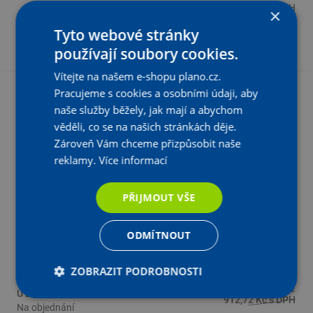
782,47 Kč bez DPH
×
Tyto webové stránky
-
+
KS
Vložit do košíku
používají soubory cookies.
Vítejte na našem e-shopu plano.cz.
Pracujeme s cookies a osobními údaji, aby
- 20 %
naše služby běžely, jak mají a abychom
Z katalogové ceny
věděli, co se na našich stránkách děje.
Zároveň Vám chceme přizpůsobit naše
reklamy.
Více informací
PŘIJMOUT VŠE
ODMÍTNOUT
Nástěnný držák Wolf BM-2, barva černá
ZOBRAZIT PODROBNOSTI
Katalogová cena:
U Dodavatele
912,72 Kč s DPH
Na objednání