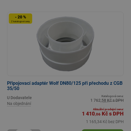
- 20 %
Z katalogové ceny
Připojovací adaptér Wolf DN80/125 při přechodu z CGB
35/50
Katalogová cena:
U Dodavatele
1 762,58 Kč s DPH
Na objednání
Aktuální prodejní cena:
1 410
Kč
s DPH
,06
1 165,34 Kč bez DPH